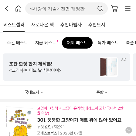
베스트셀러
새로나온 책
추천마법사
추천도서
주간 베스트
지금 베스트
어제 베스트
특가 베스트
북플
AD
수능까지 연결되는
초등 비문학 필독서
<초등 매3비>
국내도서
종합
고양이 그림책 + 고양이 유리컵(대상도서 포함 국내서 2만
원 이상)
301. 뚱뚱한 고양이가 매트 위에 앉아 있어요
누릿 칼린
(지은이)
포레스트북스
|
2026년 07월