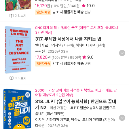
15,120
10.0
원 (10% 할인 / 840원)
밤 11시
잠들기전 배송
양탄자배송
변경
미리보기
SNS 화제의 책 + 알라딘 굿즈 (이벤트 도서 포함, 국내도서
3만원 이상)
317. 무례한 세상에서 나를 지키는 법
발타사르 그라시안
(지은이),
하와이 대저택
(편역)
논픽션
|
2026년 03월
17,820
9.0
원 (10% 할인 / 990원)
밤 11시
잠들기전 배송
양탄자배송
변경
미리보기
2030이 가장 많이 따는 자격증 + 북엔드. 피크닉 매트. 단
어장(대상도서 2만원 이상)
318. JLPT(일본어 능력시험) 한권으로 끝내
기 N2
- 최신 개정판
-
JLPT 일본어능력시험 한권으로
끝내기 (최신 개정판)
이치우
,
기타지마 치즈코
,
박성길
,
도리이 마이코
(지은이)
다락원
|
2026년 03월