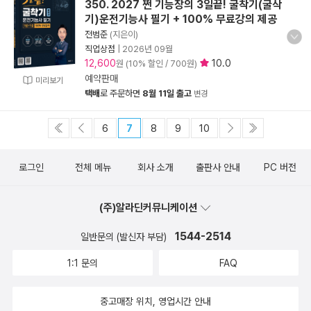
350. 2027 쩐 기능장의 3일끝! 굴착기(굴삭
기)운전기능사 필기 + 100% 무료강의 제공
전범준
(지은이)
직업상점
|
2026년 09월
12,600
10.0
원 (10% 할인 / 700원)
예약판매
미리보기
택배
로 주문하면
8월 11일 출고
변경
6
7
8
9
10
로그인
전체 메뉴
회사 소개
출판사 안내
PC 버전
(주)알라딘커뮤니케이션
1544-2514
일반문의 (발신자 부담)
1:1 문의
FAQ
중고매장 위치, 영업시간 안내