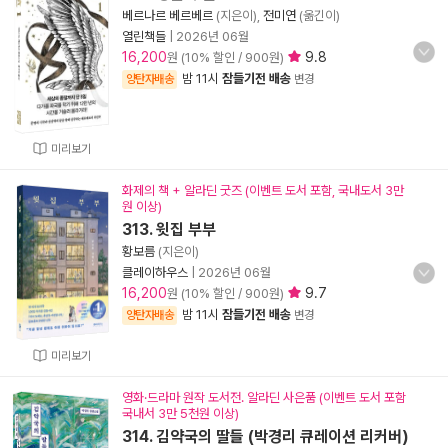
베르나르 베르베르
(지은이),
전미연
(옮긴이)
열린책들
|
2026년 06월
16,200
9.8
원 (10% 할인 / 900원)
밤 11시
잠들기전 배송
양탄자배송
변경
미리보기
화제의 책 + 알라딘 굿즈 (이벤트 도서 포함, 국내도서 3만
원 이상)
313. 윗집 부부
황보름
(지은이)
클레이하우스
|
2026년 06월
16,200
9.7
원 (10% 할인 / 900원)
밤 11시
잠들기전 배송
양탄자배송
변경
미리보기
영화·드라마 원작 도서전. 알라딘 사은품 (이벤트 도서 포함
국내서 3만 5천원 이상)
314. 김약국의 딸들 (박경리 큐레이션 리커버)