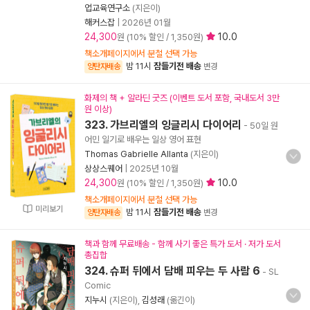
업교육연구소
(지은이)
해커스잡
|
2026년 01월
24,300
10.0
원 (10% 할인 / 1,350원)
책소개페이지에서 분철 선택 가능
밤 11시
잠들기전 배송
양탄자배송
변경
화제의 책 + 알라딘 굿즈 (이벤트 도서 포함, 국내도서 3만
원 이상)
323. 가브리엘의 잉글리시 다이어리
- 50일 원
어민 일기로 배우는 일상 영어 표현
Thomas Gabrielle Allanta
(지은이)
상상스퀘어
|
2025년 10월
24,300
10.0
원 (10% 할인 / 1,350원)
책소개페이지에서 분철 선택 가능
미리보기
밤 11시
잠들기전 배송
양탄자배송
변경
책과 함께 무료배송 - 함께 사기 좋은 특가 도서 · 저가 도서
총집합
324. 슈퍼 뒤에서 담배 피우는 두 사람 6
- SL
Comic
지누시
(지은이),
김성래
(옮긴이)