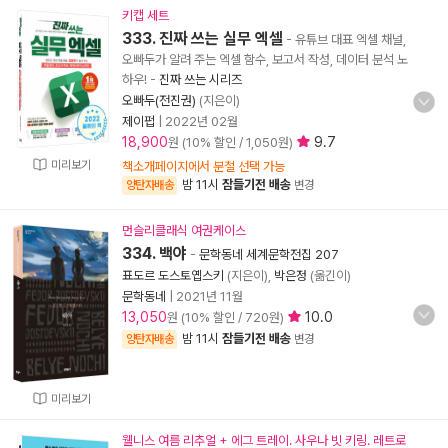
키캡 세트
333. 진짜 쓰는 실무 엑셀
- 유튜브 대표 엑셀 채널,
오빠두가 알려 주는 엑셀 함수, 보고서 작성, 데이터 분석 노
하우!
-
진짜 쓰는 시리즈
오빠두(전진권)
(지은이)
제이펍
|
2022년 02월
18,900
9.7
원 (10% 할인 / 1,050원)
미리보기
책소개페이지에서 분철 선택 가능
밤 11시
잠들기전 배송
양탄자배송
변경
먼슬리클래식 여권케이스
334. 백야
-
문학동네 세계문학전집 207
표도르 도스토옙스키
(지은이),
박은정
(옮긴이)
문학동네
|
2021년 11월
13,050
10.0
원 (10% 할인 / 720원)
밤 11시
잠들기전 배송
양탄자배송
변경
미리보기
웰니스 여름 리추얼 + 에그 트레이. 사우나 빗 키링. 레트로