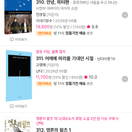
310. 안녕, 피터팬
- 중증자폐인 아들을 두고 떠나는
시한부 아버지의 마지막 소원
전경철
(지은이)
이야기장수
|
2026년 06월
19,800
9.8
원 (10% 할인 / 1,100원)
밤 11시
잠들기전 배송
양탄자배송
변경
미리보기
말랑 키링, 블록 엽서
311. 어깨에 머리를 기대던 시절
-
난다시편 10
고명재
(지은이)
난다
|
2026년 06월
11,700
10.0
원 (10% 할인 / 650원)
밤 11시
잠들기전 배송
양탄자배송
변경
미리보기
영혼의 왈츠 머그(대상도서 포함 소설 2만 원 이상 구매 시
선택)
312. 영혼의 왈츠 1