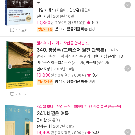
즈
데일 카네기
(지은이),
임상훈
(옮긴이)
현대지성
|
2019년 10월
10,350
9.3
원 (10% 할인 / 570원)
밤 11시
잠들기전 배송
양탄자배송
변경
미리보기
읽기의 계보: 자기 자신을 쓴다는 것
340. 명상록 (그리스어 원전 완역본)
- 철학자
황제가 전쟁터에서 자신에게 쓴 일기
-
현대지성 클래식 18
마르쿠스 아우렐리우스
(지은이),
박문재
(옮긴이)
현대지성
|
2018년 04월
10,800
9.4
원 (10% 할인 / 600원)
밤 11시
잠들기전 배송
양탄자배송
변경
미리보기
<소설 보다> 유리 문진 , 보름에 한 번 계절 특선 한국문학
341. 바깥은 여름
김애란
(지은이)
문학동네
|
2017년 06월
14,400
8.9
원 (10% 할인 / 800원)