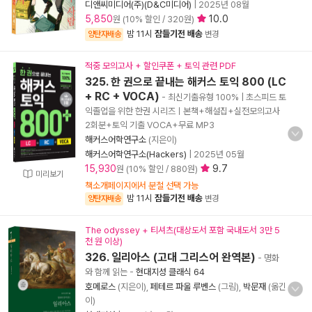
디앤씨미디어(주)(D&C미디어)
|
2025년 08월
5,850
10.0
원 (10% 할인 / 320원)
밤 11시
잠들기전 배송
양탄자배송
변경
적중 모의고사 + 할인쿠폰 + 토익 관련 PDF
325. 한 권으로 끝내는 해커스 토익 800 (LC
+ RC + VOCA)
- 최신기출유형 100% | 초스피드 토
익졸업을 위한 한권 시리즈ㅣ본책+해설집+실전모의고사
2회분+토익 기출 VOCA+무료 MP3
해커스어학연구소
(지은이)
해커스어학연구소(Hackers)
|
2025년 05월
15,930
9.7
원 (10% 할인 / 880원)
미리보기
책소개페이지에서 분철 선택 가능
밤 11시
잠들기전 배송
양탄자배송
변경
The odyssey + 티셔츠(대상도서 포함 국내도서 3만 5
천 원 이상)
326. 일리아스 (고대 그리스어 완역본)
- 명화
와 함께 읽는
-
현대지성 클래식 64
호메로스
(지은이),
페테르 파울 루벤스
(그림),
박문재
(옮긴
이)