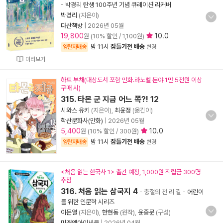
-
박경리 탄생 100주년 기념 큐레이션 리커버
박경리
(지은이)
다산책방
|
2026년 05월
19,800
10.0
원 (10% 할인 / 1,100원)
밤 11시
잠들기전 배송
양탄자배송
변경
미리보기
하트 부채(대상도서 포함 만화.라노벨 분야 1만 5천원 이상
구매 시)
315. 타몬 군 지금 어느 쪽?! 12
시와스 유키
(지은이),
최윤정
(옮긴이)
학산문화사(만화)
|
2026년 05월
5,400
10.0
원 (10% 할인 / 300원)
밤 11시
잠들기전 배송
양탄자배송
변경
<처음 읽는 한국사 1> 출간 예정, 1,000원 적립금 300명
추첨
316. 처음 읽는 삼국지 4
- 충절의 천 리 길
-
어린이
를 위한 인문학 시리즈
이문열
(지은이),
한현동
(원작),
윤종문
(구성)
미래엔아이세움
|
2026년 04월