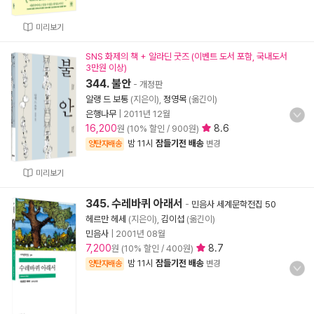
미리보기
SNS 화제의 책 + 알라딘 굿즈 (이벤트 도서 포함, 국내도서
3만원 이상)
344. 불안
- 개정판
알랭 드 보통
(지은이),
정영목
(옮긴이)
은행나무
|
2011년 12월
16,200
8.6
원 (10% 할인 / 900원)
밤 11시
잠들기전 배송
양탄자배송
변경
미리보기
345. 수레바퀴 아래서
-
민음사 세계문학전집 50
헤르만 헤세
(지은이),
김이섭
(옮긴이)
민음사
|
2001년 08월
7,200
8.7
원 (10% 할인 / 400원)
밤 11시
잠들기전 배송
양탄자배송
변경