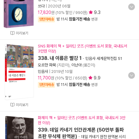
쓰다
|
2020년 06월
17,820
9.3
원 (10% 할인 / 990원)
밤 11시
잠들기전 배송
양탄자배송
변경
미리보기
SNS 화제의 책 + 알라딘 굿즈 (이벤트 도서 포함, 국내도서
3만원 이상)
338. 내 이름은 빨강 1
-
민음사 세계문학전집 51
오르한 파묵
(지은이),
이난아
(옮긴이)
민음사
|
2019년 10월
11,700
9.9
원 (10% 할인 / 650원)
밤 11시
잠들기전 배송
양탄자배송
변경
미리보기
화제의 책 + 알라딘 굿즈 (이벤트 도서 포함, 국내도서 3만
원 이상)
339. 데일 카네기 인간관계론 (50만부 돌파
초판 무삭제 완역본)
-
데일 카네기 원전 완역본 시리