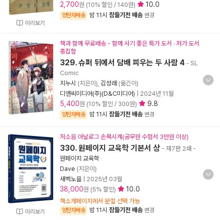
2,700
10.0
원 (10% 할인 / 140원)
밤 11시
잠들기전 배송
양탄자배송
변경
미리보기
책과 함께 무료배송 - 함께 사기 좋은 특가 도서 · 저가 도서
총집합
329. 슈퍼 뒤에서 담배 피우는 두 사람 4
- SL
Comic
지누시
(지은이),
김성래
(옮긴이)
디앤씨미디어(주)(D&C미디어)
|
2024년 11월
5,400
9.8
원 (10% 할인 / 300원)
밤 11시
잠들기전 배송
양탄자배송
변경
저소음 아날로그 손목시계(공무원 수험서 3만원 이상)
330. 원페이지 교육학 기본서 상
- 제7판 2쇄
-
원페이지 교육학
Dave
(지은이)
새벽노을
|
2025년 03월
38,000
10.0
원 (5% 할인)
책소개페이지에서 분철 선택 가능
밤 11시
잠들기전 배송
양탄자배송
변경
미리보기