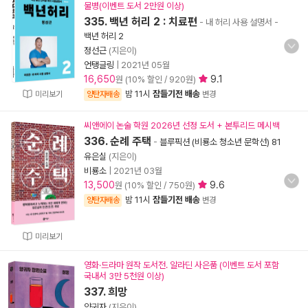
물병(이벤트 도서 2만원 이상)
335. 백년 허리 2 : 치료편
- 내 허리 사용 설명서
-
백년 허리 2
정선근
(지은이)
언탱글링
|
2021년 05월
16,650
9.1
원 (10% 할인 / 920원)
밤 11시
잠들기전 배송
미리보기
양탄자배송
변경
씨앤에이 논술 학원 2026년 선정 도서 + 본투리드 메시백
336. 순례 주택
-
블루픽션 (비룡소 청소년 문학선) 81
유은실
(지은이)
비룡소
|
2021년 03월
13,500
9.6
원 (10% 할인 / 750원)
밤 11시
잠들기전 배송
양탄자배송
변경
미리보기
영화·드라마 원작 도서전. 알라딘 사은품 (이벤트 도서 포함
국내서 3만 5천원 이상)
337. 희망
양귀자
(지은이)