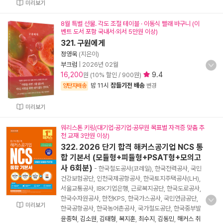
미리보기
8월 특별 선물. 각도 조절 테이블 · 이동식 빨래 바구니 (이
벤트 도서 포함 국내서·외서 5만원 이상)
321. 구원에게
정영욱
(지은이)
부크럼
|
2026년 02월
16,200
9.4
원 (10% 할인 / 900원)
밤 11시
잠들기전 배송
양탄자배송
변경
미리보기
워리스톤 키링(대기업·공기업·공무원 목표별 자격증 맞춤 추
천 교재 3만원 이상)
322. 2026 단기 합격 해커스공기업 NCS 통
합 기본서 (모듈형+피듈형+PSAT형+모의고
사 6회분)
- 한국철도공사(코레일), 한국전력공사, 국민
건강보험공단, 인천국제공항공사, 한국토지주택공사(LH),
서울교통공사, IBK기업은행, 근로복지공단, 한국도로공사,
한국수자원공사, 한전KPS, 한국가스공사, 국민연금공단,
미리보기
한국공항공사, 한국농어촌공사, 국가철도공단, 한국중부발
윤종혁
,
김소원
,
김태형
,
복지훈
,
최수지
,
김동민
,
해커스 취