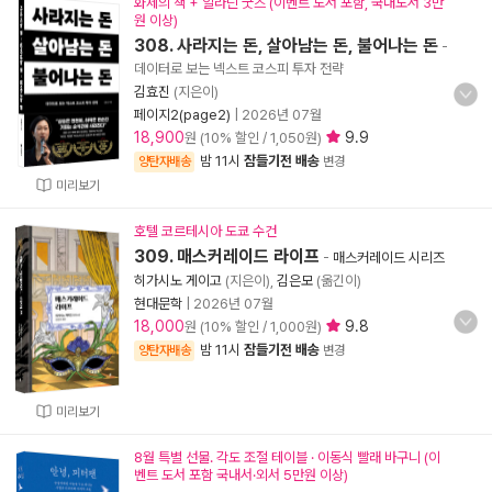
화제의 책 + 알라딘 굿즈 (이벤트 도서 포함, 국내도서 3만
원 이상)
308. 사라지는 돈, 살아남는 돈, 불어나는 돈
-
데이터로 보는 넥스트 코스피 투자 전략
김효진
(지은이)
페이지2(page2)
|
2026년 07월
18,900
9.9
원 (10% 할인 / 1,050원)
밤 11시
잠들기전 배송
양탄자배송
변경
미리보기
호텔 코르테시아 도쿄 수건
309. 매스커레이드 라이프
-
매스커레이드 시리즈
히가시노 게이고
(지은이),
김은모
(옮긴이)
현대문학
|
2026년 07월
18,000
9.8
원 (10% 할인 / 1,000원)
밤 11시
잠들기전 배송
양탄자배송
변경
미리보기
8월 특별 선물. 각도 조절 테이블 · 이동식 빨래 바구니 (이
벤트 도서 포함 국내서·외서 5만원 이상)