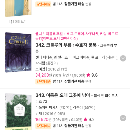
밤 11시
잠들기전 배송
양탄자배송
변경
미리보기
웰니스 여름 리추얼 + 에그 트레이. 사우나 빗 키링. 레트로
물병(이벤트 도서 2만원 이상)
342. 크툴루의 부름 : 수호자 룰북
-
크툴루의 부
름
샌디 피터슨
,
린 윌리스
,
마이크 메이슨
,
폴 프리커
(지은이),
박나림
(옮긴이)
초여명
|
2016년 11월
34,200
9.8
원 (10% 할인 / 1,900원)
밤 11시
잠들기전 배송
양탄자배송
변경
343. 여름은 오래 그곳에 남아
-
블랙 앤 화이트 시
리즈 72
마쓰이에 마사시
(지은이),
김춘미
(옮긴이)
비채
|
2016년 08월
16,920
9.2
원 (10% 할인 / 940원)
밤 11시
잠들기전 배송
양탄자배송
변경