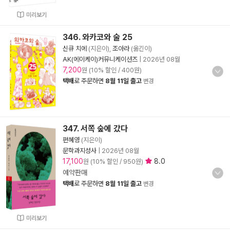
미리보기
346. 와카코와 술 25
신큐 치에
(지은이),
조아라
(옮긴이)
AK(에이케이)커뮤니케이션즈
|
2026년 08월
7,200
원 (10% 할인 / 400원)
택배
로 주문하면
8월 11일 출고
변경
347. 서쪽 숲에 갔다
편혜영
(지은이)
문학과지성사
|
2026년 08월
17,100
8.0
원 (10% 할인 / 950원)
예약판매
택배
로 주문하면
8월 11일 출고
변경
미리보기