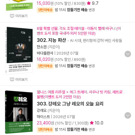
15,030
9.7
원 (10% 할인 / 830원)
밤 11시
잠들기전 배송
양탄자배송
변경
미리보기
8월 특별 선물. 각도 조절 테이블 · 이동식 빨래 바구니 (이
벤트 도서 포함 국내서·외서 5만원 이상)
302. 지능 파산
- AI 시대, 편리함에 갇혀 버린 사람들
한소원
(지은이)
바다출판사
|
2026년 07월
16,020
원 (10% 할인 / 890원)
밤 11시
잠들기전 배송
양탄자배송
변경
미리보기
웰니스 여름 리추얼 + 에그 트레이. 사우나 빗 키링. 레트로
물병(이벤트 도서 2만원 이상)
303. 걍레오 그냥 레오의 오늘 요리
강레오
(지은이)
하이스트
|
2026년 07월
23,400
10.0
원 (10% 할인 / 1,300원)
밤 11시
잠들기전 배송
양탄자배송
변경