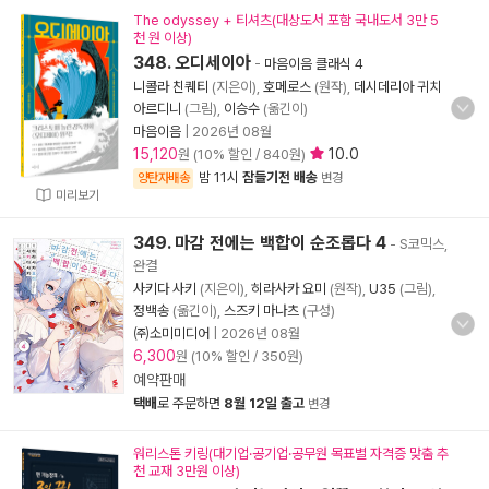
The odyssey + 티셔츠(대상도서 포함 국내도서 3만 5
천 원 이상)
348. 오디세이아
-
마음이음 클래식 4
니콜라 친퀘티
(지은이),
호메로스
(원작),
데시데리아 귀치
아르디니
(그림),
이승수
(옮긴이)
마음이음
|
2026년 08월
15,120
10.0
원 (10% 할인 / 840원)
밤 11시
잠들기전 배송
양탄자배송
변경
미리보기
349. 마감 전에는 백합이 순조롭다 4
- S코믹스,
완결
사키다 사키
(지은이),
히라사카 요미
(원작),
U35
(그림),
정백송
(옮긴이),
스즈키 마나츠
(구성)
㈜소미미디어
|
2026년 08월
6,300
원 (10% 할인 / 350원)
예약판매
택배
로 주문하면
8월 12일 출고
변경
워리스톤 키링(대기업·공기업·공무원 목표별 자격증 맞춤 추
천 교재 3만원 이상)