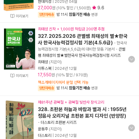
현대지성
|
2025년 04월
27,000
9.6
원 (10% 할인 / 1,500원)
밤 11시
잠들기전 배송
양탄자배송
변경
미리보기
최태성 신작 + 1,000원 적립금 200명 추첨
327. 2025.2026 큰별쌤 최태성의 별★한국
사 한국사능력검정시험 기본(4.5.6급)
- 한국사
능력검정시험 기본(4,5,6급)에 대비한 맞춤 기본서
-
큰별
쌤 최태성의 별★별한국사 한국사능력검정시험 시리즈
최태성
(지은이)
이투스북
|
2024년 12월
17,550
원 (10% 할인 / 970원)
미리보기
책소개페이지에서 분철 선택 가능
밤 11시
잠들기전 배송
양탄자배송
변경
제81주년 광복절 + 광복절 빛반사 장식고리
328. 초판본 하늘과 바람과 별과 시 : 1955년
정음사 오리지널 초판본 표지 디자인 (반양장)
-
더스토리 초판본 시리즈
윤동주
(지은이)
더스토리
|
2024년 12월