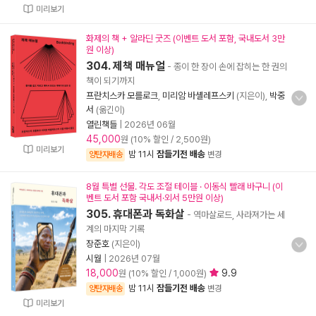
미리보기
화제의 책 + 알라딘 굿즈 (이벤트 도서 포함, 국내도서 3만
원 이상)
304. 제책 매뉴얼
- 종이 한 장이 손에 잡히는 한 권의
책이 되기까지
프란치스카 모를로크
,
미리암 바셸레프스키
(지은이),
박중
서
(옮긴이)
열린책들
|
2026년 06월
45,000
원 (10% 할인 / 2,500원)
미리보기
밤 11시
잠들기전 배송
양탄자배송
변경
8월 특별 선물. 각도 조절 테이블 · 이동식 빨래 바구니 (이
벤트 도서 포함 국내서·외서 5만원 이상)
305. 휴대폰과 독화살
- 역마살로드, 사라져가는 세
계의 마지막 기록
장준호
(지은이)
시월
|
2026년 07월
18,000
9.9
원 (10% 할인 / 1,000원)
밤 11시
잠들기전 배송
양탄자배송
변경
미리보기