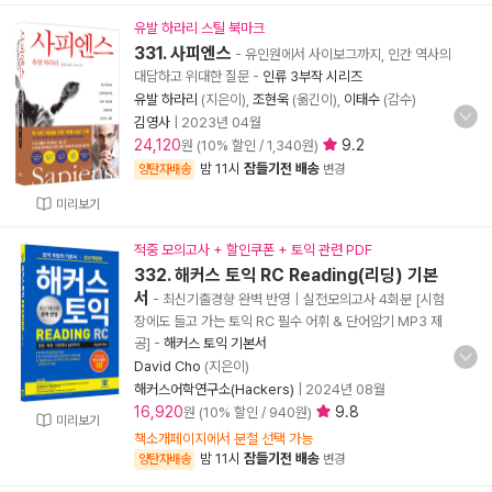
유발 하라리 스틸 북마크
331. 사피엔스
- 유인원에서 사이보그까지, 인간 역사의
대담하고 위대한 질문
-
인류 3부작 시리즈
유발 하라리
(지은이),
조현욱
(옮긴이),
이태수
(감수)
김영사
|
2023년 04월
24,120
9.2
원 (10% 할인 / 1,340원)
밤 11시
잠들기전 배송
양탄자배송
변경
미리보기
적중 모의고사 + 할인쿠폰 + 토익 관련 PDF
332. 해커스 토익 RC Reading(리딩) 기본
서
- 최신기출경향 완벽 반영｜실전모의고사 4회분 [시험
장에도 들고 가는 토익 RC 필수 어휘 & 단어암기 MP3 제
공]
-
해커스 토익 기본서
David Cho
(지은이)
해커스어학연구소(Hackers)
|
2024년 08월
16,920
9.8
원 (10% 할인 / 940원)
미리보기
책소개페이지에서 분철 선택 가능
밤 11시
잠들기전 배송
양탄자배송
변경