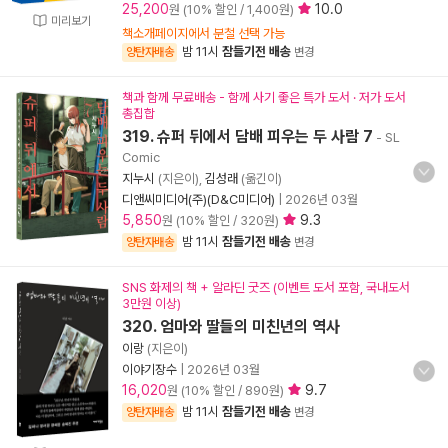
25,200
10.0
원 (10% 할인 / 1,400원)
미리보기
책소개페이지에서 분철 선택 가능
밤 11시
잠들기전 배송
양탄자배송
변경
책과 함께 무료배송 - 함께 사기 좋은 특가 도서 · 저가 도서
총집합
319. 슈퍼 뒤에서 담배 피우는 두 사람 7
- SL
Comic
지누시
(지은이),
김성래
(옮긴이)
디앤씨미디어(주)(D&C미디어)
|
2026년 03월
5,850
9.3
원 (10% 할인 / 320원)
밤 11시
잠들기전 배송
양탄자배송
변경
SNS 화제의 책 + 알라딘 굿즈 (이벤트 도서 포함, 국내도서
3만원 이상)
320. 엄마와 딸들의 미친년의 역사
이랑
(지은이)
이야기장수
|
2026년 03월
16,020
9.7
원 (10% 할인 / 890원)
밤 11시
잠들기전 배송
양탄자배송
변경