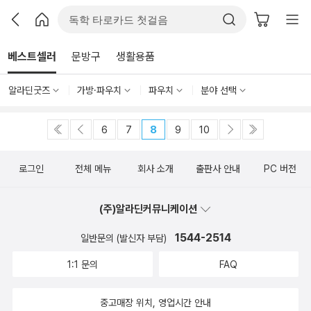
베스트셀러
문방구
생활용품
알라딘굿즈
가방·파우치
파우치
분야 선택
6
7
8
9
10
로그인
전체 메뉴
회사 소개
출판사 안내
PC 버전
(주)알라딘커뮤니케이션
1544-2514
일반문의 (발신자 부담)
1:1 문의
FAQ
중고매장 위치, 영업시간 안내