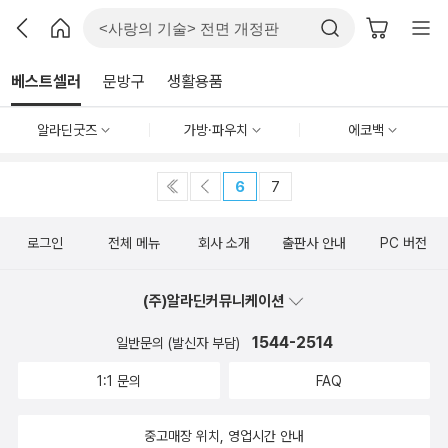
베스트셀러
문방구
생활용품
알라딘굿즈
가방·파우치
에코백
6
7
로그인
전체 메뉴
회사 소개
출판사 안내
PC 버전
(주)알라딘커뮤니케이션
1544-2514
일반문의 (발신자 부담)
1:1 문의
FAQ
중고매장 위치, 영업시간 안내