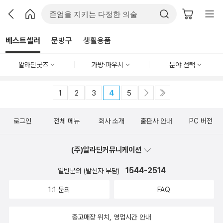
베스트셀러
문방구
생활용품
알라딘굿즈
가방·파우치
분야 선택
1
2
3
4
5
로그인
전체 메뉴
회사 소개
출판사 안내
PC 버전
(주)알라딘커뮤니케이션
1544-2514
일반문의 (발신자 부담)
1:1 문의
FAQ
중고매장 위치, 영업시간 안내