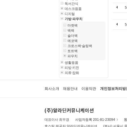
독서간식
데스크용품
디지털
가방·파우치
마켓백
백팩
숄더백
에코백
크로스백·슬링백
토트백
파우치
생활용품
리빙·키친
의류·잡화
회사소개
채용안내
이용약관
개인정보처리방
(주)알라딘커뮤니케이션
대표이사 최우경
사업자등록 201-81-23094
통
호스팅 제공자 알라딘커뮤니케이션
(본사) 서울시 중