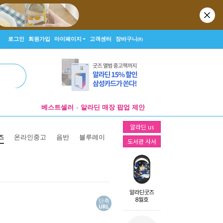
로그인
회원가입
마이페이지
고객센터
장바구니
(0)
베스트셀러
알라딘 매장 팝업 제안
굿즈 파트너 신청
알라딘 us
알라딘 매장 팝업 제안
즈
온라인중고
음반
블루레이
도서관 사서
단축
URL