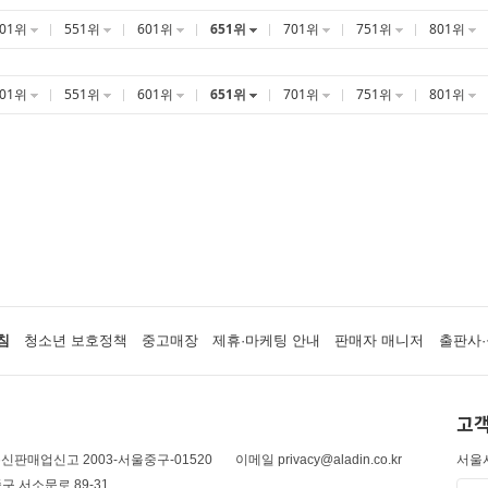
501위
551위
601위
651위
701위
751위
801위
501위
551위
601위
651위
701위
751위
801위
침
청소년 보호정책
중고매장
제휴·마케팅 안내
판매자 매니저
출판사·
고객
신판매업신고 2003-서울중구-01520
이메일 privacy@aladin.co.kr
서울시
구 서소문로 89-31