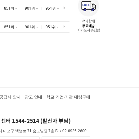
851위
901위
951위
851위
901위
951위
공급사 안내
광고 안내
학교·기업·기관 대량구매
센터 1544-2514 (발신자 부담)
 마포구 백범로 71 숨도빌딩 7층
Fax 02-6926-2600