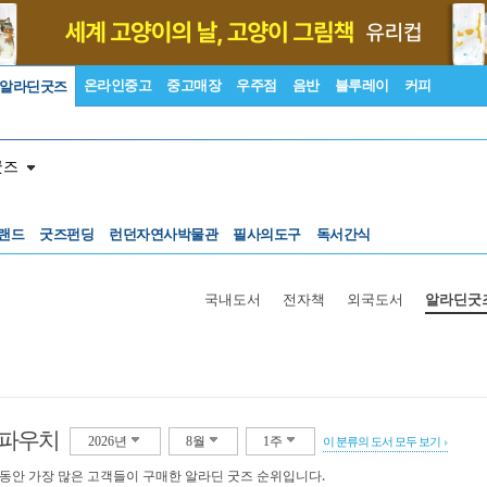
온라인중고
중고매장
우주점
음반
블루레이
커피
알라딘굿즈
굿즈
랜드
굿즈펀딩
런던자연사박물관
필사의도구
독서간식
국내도서
전자책
외국도서
알라딘굿
·파우치
2026년
8월
1주
이 분류의 도서 모두 보기
 동안 가장 많은 고객들이 구매한 알라딘 굿즈 순위입니다.