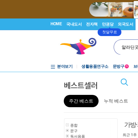
HOME
국내도서
전자책
만권당
외국도서
첫달무료
알라딘
분야보기
생활용품연구소
문방구
브
N
베스트셀러
주간 베스트
누적 베스트
가방
종합
문구
최근 1주
독서용품