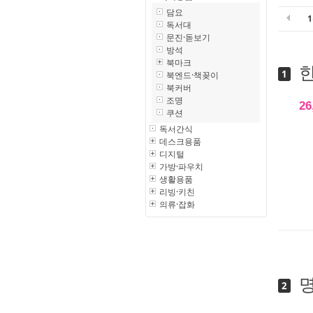
담요
독서대
문진·돋보기
방석
북마크
한
1
북엔드·책꽂이
북커버
조명
26
쿠션
독서간식
데스크용품
디지털
가방·파우치
생활용품
리빙·키친
의류·잡화
명
2