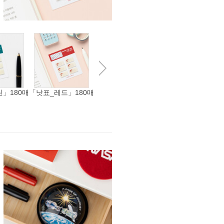
」180매
「낫표_레드」180매
「낫표_옐로우」180
<화살괄호> 180매
매