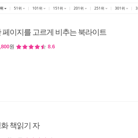
1위
51위
101위
151위
201위
251위
301위
 페이지를 고르게 비추는 북라이트
,800
원
8.6
화 책읽기 자