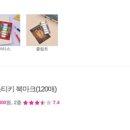
마티스
클림트
티키 북마크(120매)
800
원, 2종
7.4