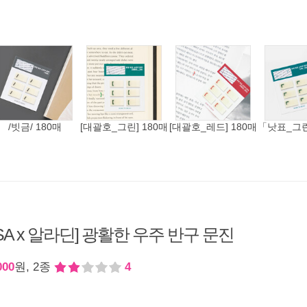
/빗금/ 180매
[대괄호_그린] 180매
[대괄호_레드] 180매
「낫표_그린
ISA x 알라딘] 광활한 우주 반구 문진
000
원, 2종
4