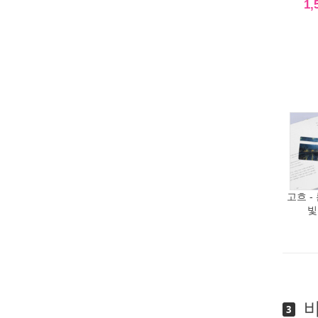
1,
고흐 -
빛
바
3