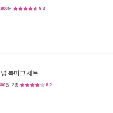
,800
원
9.3
명 북마크 세트
500
원, 3종
8.2