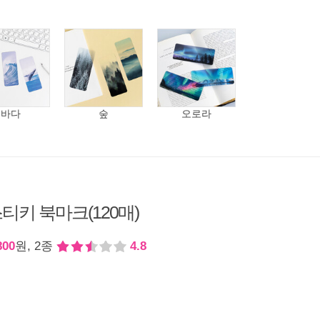
바다
숲
오로라
티키 북마크(120매)
800
원, 2종
4.8