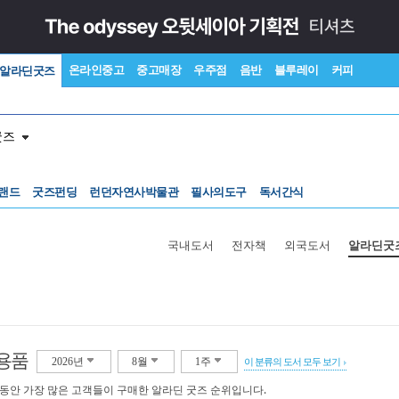
온라인중고
중고매장
우주점
음반
블루레이
커피
알라딘굿즈
굿즈
랜드
굿즈펀딩
런던자연사박물관
필사의도구
독서간식
국내도서
전자책
외국도서
알라딘굿
용품
2026년
8월
1주
이 분류의 도서 모두 보기
 동안 가장 많은 고객들이 구매한 알라딘 굿즈 순위입니다.