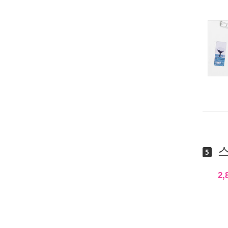
스
5
2,