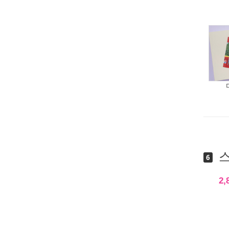
스
6
2,