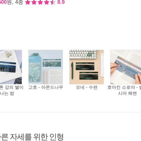
500
원, 4종
8.9
 론 강의 별이
고흐 - 아몬드나무
모네 - 수련
호아킨 소로야 - 
나는 밤
시아 해변
른 자세를 위한 인형