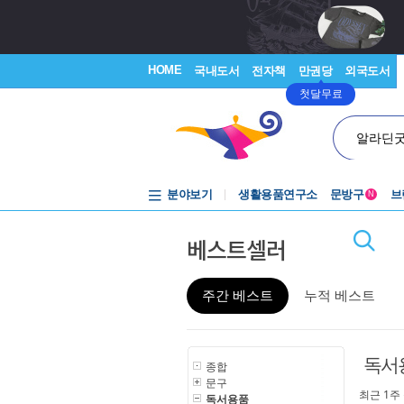
HOME
국내도서
전자책
만권당
외국도서
첫달무료
알라딘
분야보기
생활용품연구소
문방구
브
N
베스트셀러
주간 베스트
누적 베스트
독서
종합
문구
최근 1주
독서용품