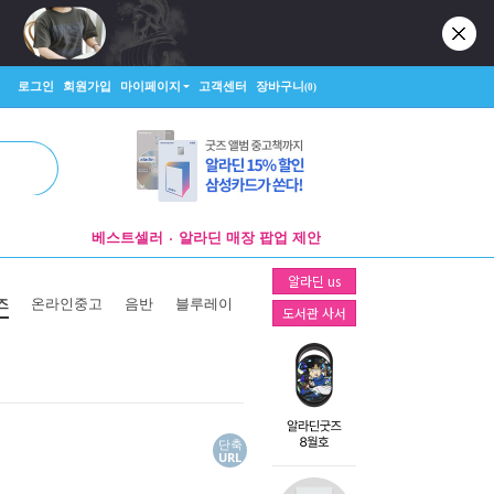
로그인
회원가입
마이페이지
고객센터
장바구니
(0)
베스트셀러
알라딘 매장 팝업 제안
굿즈 파트너 신청
알라딘 us
알라딘 매장 팝업 제안
즈
온라인중고
음반
블루레이
도서관 사서
단축
URL