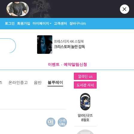
로그인
회원가입
마이페이지
고객센터
장바구니
(0)
이벤트
예약알림신청
알라딘 us
즈
온라인중고
음반
블루레이
도서관 사서
단축
URL