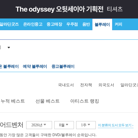
알라딘굿즈
온라인중고
중고매장
우주점
음반
커피
블루레이
이
온 블루레이
예약 블루레이
중고블루레이
국내도서
전자책
외국도서
알라딘굿
누적 베스트
선물 베스트
아티스트 랭킹
/어드벤처
2026년
8월
1주
이 분류의 도서 모두 보기
 동안 가장 많은 고객들이 구매한 DVD/블루레이 순위입니다.