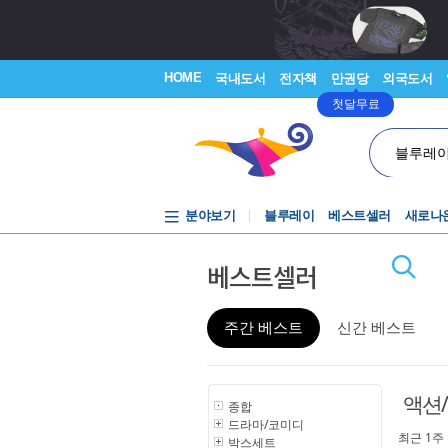
HOME
국내도서
전자책
만권당
외국도서
첫달무료
블루레
분야보기
블루레이
베스트셀러
새로나
베스트셀러
주간 베스트
신간 베스트
액션
종합
드라마/코미디
최근 1주
박스세트