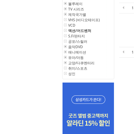
블루레이
TV 시리즈
제작국가별
VHS (비디오테이프)
VCD
액션/어드벤처
S.F/판타지
공포/스릴러
음악DVD
애니메이션
유아/아동
교양/다큐멘터리
취미/스포츠
성인