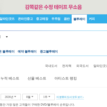
알라딘굿즈
온라인중고
중고매장
우주점
음반
커피
블루레이
이
온 블루레이
예약 블루레이
중고블루레이
국내도서
전자책
외국도서
알라딘굿
누적 베스트
선물 베스트
아티스트 랭킹
2026년
8월
1주
이 분류의 도서 모두 보기
 동안 가장 많은 고객들이 구매한 DVD/블루레이 순위입니다.