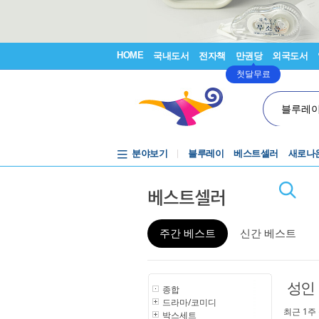
HOME
국내도서
전자책
만권당
외국도서
첫달무료
블루레
분야보기
블루레이
베스트셀러
새로나
베스트셀러
주간 베스트
신간 베스트
성인
종합
드라마/코미디
최근 1주
박스세트