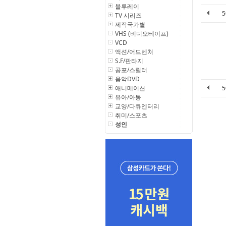
블루레이
TV 시리즈
제작국가별
VHS (비디오테이프)
VCD
액션/어드벤처
S.F/판타지
공포/스릴러
음악DVD
애니메이션
유아/아동
교양/다큐멘터리
취미/스포츠
성인