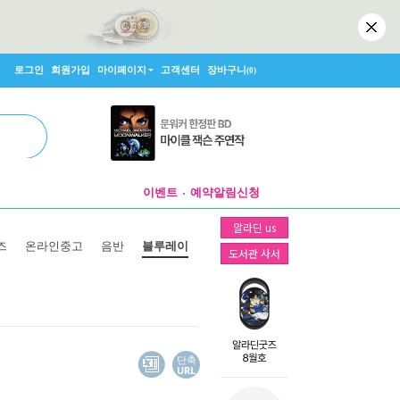
로그인
회원가입
마이페이지
고객센터
장바구니
(0)
이벤트
예약알림신청
알라딘 us
즈
온라인중고
음반
블루레이
도서관 사서
단축
URL