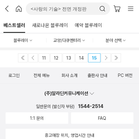
베스트셀러
새로나온 블루레이
예약 블루레이
블루레이
교양/다큐멘터리
분야 선택
11
12
13
14
15
로그인
전체 메뉴
회사 소개
출판사 안내
PC 버전
(주)알라딘커뮤니케이션
1544-2514
일반문의 (발신자 부담)
1:1 문의
FAQ
중고매장 위치, 영업시간 안내