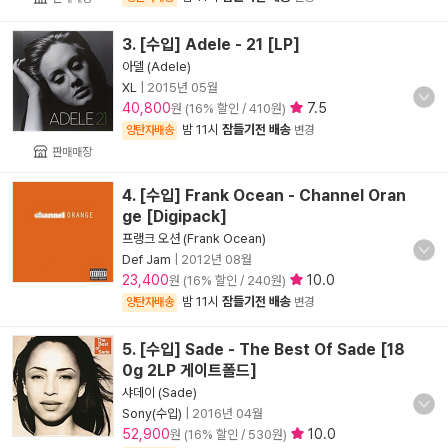
3. [수입] Adele - 21 [LP]
아델 (Adele)
XL
|
2015년 05월
40,800
7.5
원 (16% 할인 / 410원)
밤 11시
잠들기전 배송
양탄자배송
변경
판매매장
4. [수입] Frank Ocean - Channel Oran
ge [Digipack]
프랭크 오션 (Frank Ocean)
Def Jam
|
2012년 08월
23,400
10.0
원 (16% 할인 / 240원)
밤 11시
잠들기전 배송
양탄자배송
변경
5. [수입] Sade - The Best Of Sade [18
0g 2LP 게이트폴드]
샤데이 (Sade)
Sony(수입)
|
2016년 04월
52,900
10.0
원 (16% 할인 / 530원)