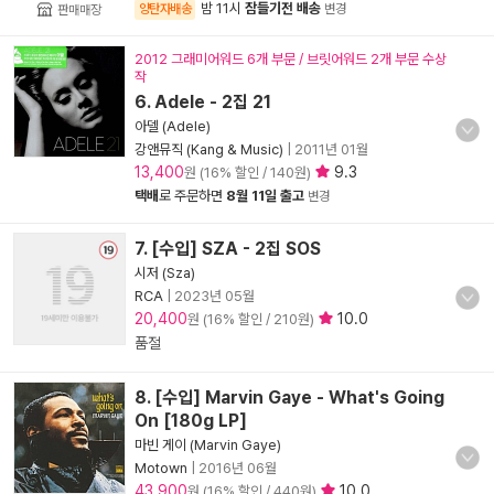
밤 11시
잠들기전 배송
양탄자배송
변경
판매매장
2012 그래미어워드 6개 부문 / 브릿어워드 2개 부문 수상
작
6. Adele - 2집 21
아델 (Adele)
강앤뮤직 (Kang & Music)
|
2011년 01월
13,400
9.3
원 (16% 할인 / 140원)
택배
로 주문하면
8월 11일 출고
변경
7. [수입] SZA - 2집 SOS
시저 (Sza)
RCA
|
2023년 05월
20,400
10.0
원 (16% 할인 / 210원)
품절
8. [수입] Marvin Gaye - What's Going
On [180g LP]
마빈 게이 (Marvin Gaye)
Motown
|
2016년 06월
43,900
10.0
원 (16% 할인 / 440원)