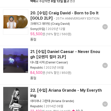
택배
로 주문하면
8월 12일 출고
변경
20. [수입] Craig David - Born to Do It
[GOLD 2LP]
- 25TH ANNIVERSARY EDITION
크레이그 데이빗 (Craig David)
Sony(수입)
|
2025년 12월
55,500
원 (16% 할인 / 560원)
품절
21. [수입] Daniel Caesar - Never Enou
gh [오렌지 컬러 2LP]
다니엘 시저 (Daniel Caesar)
Republic
|
2023년 06월
84,500
원 (16% 할인 / 850원)
품절
22. [수입] Ariana Grande - My Everyth
ing
아리아나 그란데 (Ariana Grande)
Republic
|
2014년 08월