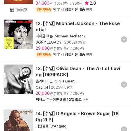
34,300
2.0
원 (16% 할인 / 350원)
밤 11시
잠들기전 배송
양탄자배송
변경
판매매장
12. [수입] Michael Jackson - The Esse
ntial
마이클 잭슨 (Michael Jackson)
SONY LEGACY
|
2005년 09월
29,000
원 (16% 할인 / 290원)
밤 11시
잠들기전 배송
양탄자배송
변경
13. [수입] Olivia Dean - The Art of Lovi
ng [DIGIPACK]
올리비아 딘 (Olivia Dean)
Capitol
|
2025년 09월
26,000
원 (16% 할인 / 260원)
택배
로 주문하면
8월 12일 출고
변경
14. [수입] D'Angelo - Brown Sugar [18
0g 2LP]
디안젤로 (D'Angelo)