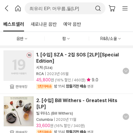
베스트셀러
새로나온 음반
예약 음반
음반
팝
R&B/소울
1. [수입] SZA - 2집 SOS [2LP][Special
Edition]
시저 (Sza)
RCA
|
2023년 05월
45,800
9.0
원 (16% 할인 / 460원)
밤 11시
잠들기전 배송
양탄자배송
변경
판매매장
2. [수입] Bill Withers - Greatest Hits
[LP]
빌 위더스 (Bill Withers)
Columbia
|
2020년 11월
33,600
원 (16% 할인 / 340원)
밤 11시
잠들기전 배송
양탄자배송
변경
판매매장