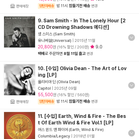
밤 11시
잠들기전 배송
양탄자배송
변경
판매매장
9. Sam Smith - In The Lonely Hour [2
CD Drowning Shadows 에디션]
샘 스미스 (Sam Smith)
유니버설(Universal)
|
2015년 11월
20,800
9.0
원 (16% 할인 / 200원)
택배
로 주문하면
8월 11일 출고
변경
10. [수입] Olivia Dean - The Art of Lov
ing [LP]
올리비아 딘 (Olivia Dean)
Capitol
|
2025년 09월
55,500
원 (16% 할인 / 560원)
밤 11시
잠들기전 배송
양탄자배송
변경
판매매장
11. [수입] Earth, Wind & Fire - The Bes
t Of Earth Wind & Fire Vol.1 [LP]
어스 윈드 앤 파이어 (Earth, Wind & Fire)
Columbia/Legacy
|
2018년 01월