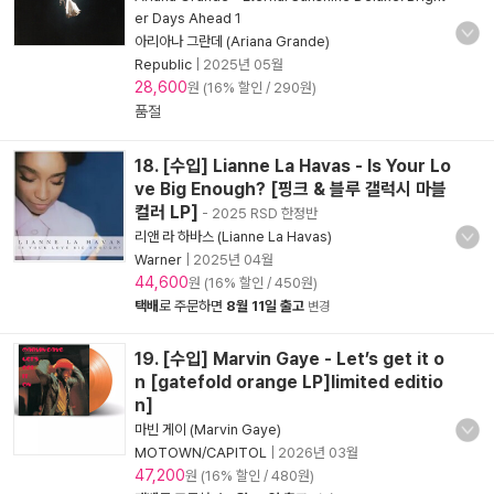
er Days Ahead 1
아리아나 그란데 (Ariana Grande)
Republic
|
2025년 05월
28,600
원 (16% 할인 / 290원)
품절
18. [수입] Lianne La Havas - Is Your Lo
ve Big Enough? [핑크 & 블루 갤럭시 마블
컬러 LP]
- 2025 RSD 한정반
리앤 라 하바스 (Lianne La Havas)
Warner
|
2025년 04월
44,600
원 (16% 할인 / 450원)
택배
로 주문하면
8월 11일 출고
변경
19. [수입] Marvin Gaye - Let’s get it o
n [gatefold orange LP]limited editio
n]
마빈 게이 (Marvin Gaye)
MOTOWN/CAPITOL
|
2026년 03월
47,200
원 (16% 할인 / 480원)