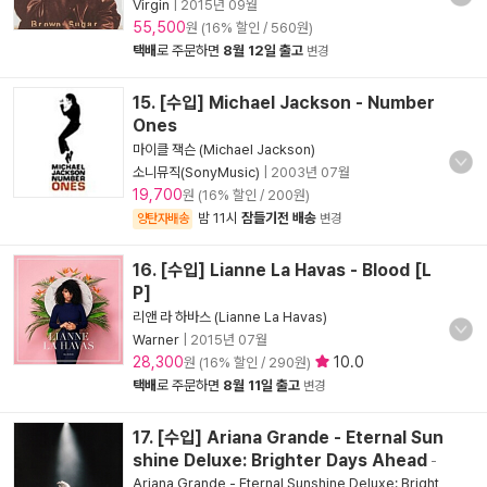
Virgin
|
2015년 09월
55,500
원 (16% 할인 / 560원)
택배
로 주문하면
8월 12일 출고
변경
15. [수입] Michael Jackson - Number
Ones
마이클 잭슨 (Michael Jackson)
소니뮤직(SonyMusic)
|
2003년 07월
19,700
원 (16% 할인 / 200원)
밤 11시
잠들기전 배송
양탄자배송
변경
16. [수입] Lianne La Havas - Blood [L
P]
리앤 라 하바스 (Lianne La Havas)
Warner
|
2015년 07월
28,300
10.0
원 (16% 할인 / 290원)
택배
로 주문하면
8월 11일 출고
변경
17. [수입] Ariana Grande - Eternal Sun
shine Deluxe: Brighter Days Ahead
-
Ariana Grande - Eternal Sunshine Deluxe: Bright