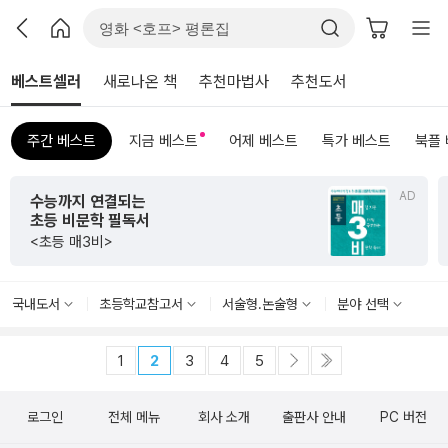
베스트셀러
새로나온 책
추천마법사
추천도서
주간 베스트
지금 베스트
어제 베스트
특가 베스트
북플
AD
수능까지 연결되는
초등 비문학 필독서
<초등 매3비>
국내도서
초등학교참고서
서술형.논술형
분야 선택
1
2
3
4
5
로그인
전체 메뉴
회사 소개
출판사 안내
PC 버전