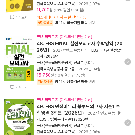
한국교육방송공사(중고등)
|
2026년 07월
11,700
원 (10% 할인 / 130원)
책소개페이지에서 분철 선택 가능
미리보기
밤 11시
잠들기전 배송
양탄자배송
변경
EBS 북마크 자 (대상도서 1만원 이상)
48. EBS FINAL 실전모의고사 수학영역 (20
26년)
- 2027학년도 수능 대비
-
EBS 파이널 실전모의
고사 (2026년)
EBS(한국교육방송공사) 편집부
(지은이)
한국교육방송공사(중고등)
|
2026년 04월
15,750
원 (10% 할인 / 170원)
밤 11시
잠들기전 배송
양탄자배송
변경
미리보기
EBS 북마크 자 (대상도서 1만원 이상)
49. EBS 만점마무리 봉투모의고사 시즌1 수
학영역 3회분 (2026년)
- 2027학년도 수능 대비
-
EBS 만점마무리 시즌1 (2026년)
EBS(한국교육방송공사) 편집부
(지은이)
한국교육방송공사(중고등)
|
2026년 06월