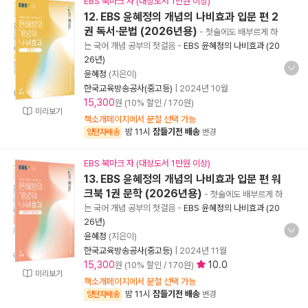
EBS 북마크 자 (대상도서 1만원 이상)
12. EBS 윤혜정의 개념의 나비효과 입문 편 2
권 독서·문법 (2026년용)
- 첫술에도 배부르게 하
는 국어 개념 공부의 첫걸음
-
EBS 윤혜정의 나비효과 (20
26년)
윤혜정
(지은이)
한국교육방송공사(중고등)
|
2024년 10월
15,300
원 (10% 할인 / 170원)
미리보기
책소개페이지에서 분철 선택 가능
밤 11시
잠들기전 배송
양탄자배송
변경
EBS 북마크 자 (대상도서 1만원 이상)
13. EBS 윤혜정의 개념의 나비효과 입문 편 워
크북 1권 문학 (2026년용)
- 첫술에도 배부르게 하
는 국어 개념 공부의 첫걸음
-
EBS 윤혜정의 나비효과 (20
26년)
윤혜정
(지은이)
한국교육방송공사(중고등)
|
2024년 11월
15,300
10.0
원 (10% 할인 / 170원)
미리보기
책소개페이지에서 분철 선택 가능
밤 11시
잠들기전 배송
양탄자배송
변경