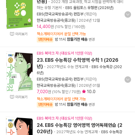
년용)
- 2022 개정 교육과정, 학교 시험을 완벽하게 대비
하는 유형 기본서
-
EBS 올림포스 유형편 (2026년)
EBS(한국교육방송공사) 편집부
(엮은이)
한국교육방송공사(중고등)
|
2024년 12월
14,400
원 (10% 할인 / 160원)
책소개페이지에서 분철 선택 가능
미리보기
밤 11시
잠들기전 배송
양탄자배송
변경
EBS 북마크 자 (대상도서 1만원 이상)
23. EBS 수능특강 수학영역 수학 1 (2026
년)
- 2027학년도 수능 연계교재
-
EBS 수능특강 (202
6년)
EBS(한국교육방송공사) 편집부
(지은이)
한국교육방송공사(중고등)
|
2026년 01월
7,020
10.0
원 (10% 할인 / 70원)
미리보기
책소개페이지에서 분철 선택 가능
밤 11시
잠들기전 배송
양탄자배송
변경
EBS 북마크 자 (대상도서 1만원 이상)
24. EBS 수능특강 영어영역 영어독해연습 (2
026년)
- 2027학년도 수능 연계교재
-
EBS 수능특강