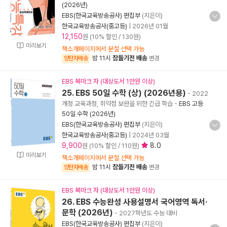
(2026년)
EBS(한국교육방송공사) 편집부
(지은이)
한국교육방송공사(중고등)
|
2026년 01월
12,150
원 (10% 할인 / 130원)
미리보기
책소개페이지에서 분철 선택 가능
밤 11시
잠들기전 배송
양탄자배송
변경
EBS 북마크 자 (대상도서 1만원 이상)
25. EBS 50일 수학 (상) (2026년용)
- 2022
개정 교육과정, 취약점 보완을 위한 긴급 학습
-
EBS 고등
50일 수학 (2026년)
EBS(한국교육방송공사) 편집부
(지은이)
한국교육방송공사(중고등)
|
2024년 03월
9,900
8.0
원 (10% 할인 / 110원)
미리보기
책소개페이지에서 분철 선택 가능
밤 11시
잠들기전 배송
양탄자배송
변경
EBS 북마크 자 (대상도서 1만원 이상)
26. EBS 수능완성 사용설명서 국어영역 독서·
문학 (2026년)
- 2027학년도 수능 대비
EBS(한국교육방송공사) 편집부
(지은이)