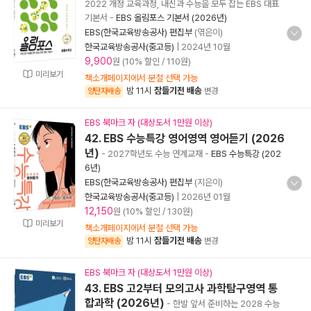
2022 개정 교육과정, 내신과 수능을 모두 잡는 EBS 대표
기본서
-
EBS 올림포스 기본서 (2026년)
EBS(한국교육방송공사) 편집부
(엮은이)
한국교육방송공사(중고등)
|
2024년 10월
9,900
원 (10% 할인 / 110원)
미리보기
책소개페이지에서 분철 선택 가능
밤 11시
잠들기전 배송
양탄자배송
변경
EBS 북마크 자 (대상도서 1만원 이상)
42. EBS 수능특강 영어영역 영어듣기 (2026
년)
- 2027학년도 수능 연계교재
-
EBS 수능특강 (202
6년)
EBS(한국교육방송공사) 편집부
(지은이)
한국교육방송공사(중고등)
|
2026년 01월
12,150
원 (10% 할인 / 130원)
미리보기
책소개페이지에서 분철 선택 가능
밤 11시
잠들기전 배송
양탄자배송
변경
EBS 북마크 자 (대상도서 1만원 이상)
43. EBS 고2부터 모의고사 과학탐구영역 통
합과학 (2026년)
- 한발 앞서 준비하는 2028 수능