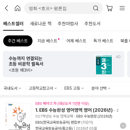
베스트셀러
새로나온 책
추천마법사
추천도서
주간 베스트
지금 베스트
어제 베스트
특가 베스트
북플
AD
수능까지 연결되는
초등 비문학 필독서
<초등 매3비>
국내도서
고등학교참고서
EBS 고등
분야 선택
EBS 북마크 자 (대상도서 1만원 이상)
1. EBS 수능완성 영어영역 영어 (2026년)
- 2
027학년도 수능 연계교재
-
EBS 수능완성 (2026년)
EBS(한국교육방송공사) 편집부
(지은이)
한국교육방송공사(중고등)
|
2026년 05월