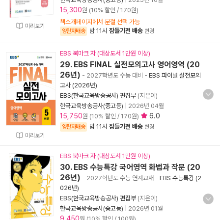
15,300
원 (10% 할인 / 170원)
책소개페이지에서 분철 선택 가능
미리보기
밤 11시
잠들기전 배송
양탄자배송
변경
EBS 북마크 자 (대상도서 1만원 이상)
29. EBS FINAL 실전모의고사 영어영역 (20
26년)
- 2027학년도 수능 대비
-
EBS 파이널 실전모의
고사 (2026년)
EBS(한국교육방송공사) 편집부
(지은이)
한국교육방송공사(중고등)
|
2026년 04월
15,750
6.0
원 (10% 할인 / 170원)
밤 11시
잠들기전 배송
양탄자배송
변경
미리보기
EBS 북마크 자 (대상도서 1만원 이상)
30. EBS 수능특강 국어영역 화법과 작문 (20
26년)
- 2027학년도 수능 연계교재
-
EBS 수능특강 (2
026년)
EBS(한국교육방송공사) 편집부
(지은이)
한국교육방송공사(중고등)
|
2026년 01월
9,450
원 (10% 할인 / 100원)