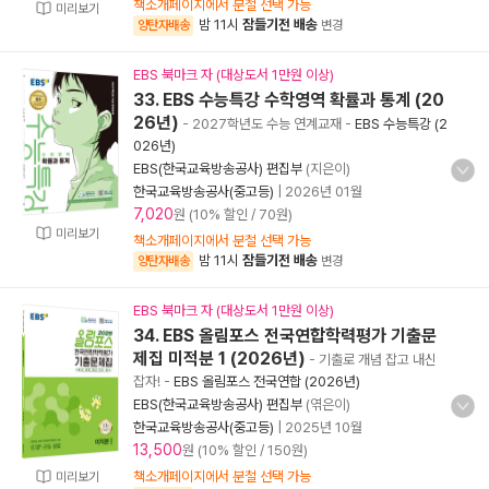
책소개페이지에서 분철 선택 가능
미리보기
밤 11시
잠들기전 배송
양탄자배송
변경
EBS 북마크 자 (대상도서 1만원 이상)
33. EBS 수능특강 수학영역 확률과 통계 (20
26년)
- 2027학년도 수능 연계교재
-
EBS 수능특강 (2
026년)
EBS(한국교육방송공사) 편집부
(지은이)
한국교육방송공사(중고등)
|
2026년 01월
7,020
원 (10% 할인 / 70원)
미리보기
책소개페이지에서 분철 선택 가능
밤 11시
잠들기전 배송
양탄자배송
변경
EBS 북마크 자 (대상도서 1만원 이상)
34. EBS 올림포스 전국연합학력평가 기출문
제집 미적분 1 (2026년)
- 기출로 개념 잡고 내신
잡자!
-
EBS 올림포스 전국연합 (2026년)
EBS(한국교육방송공사) 편집부
(엮은이)
한국교육방송공사(중고등)
|
2025년 10월
13,500
원 (10% 할인 / 150원)
책소개페이지에서 분철 선택 가능
미리보기