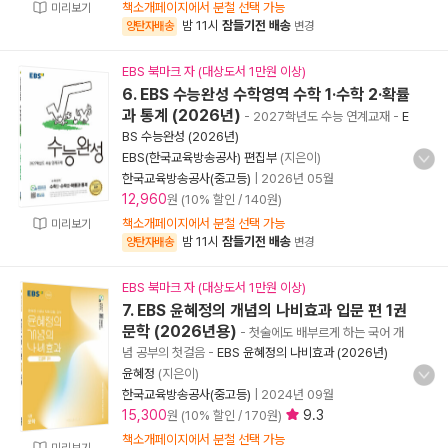
책소개페이지에서 분철 선택 가능
미리보기
밤 11시
잠들기전 배송
양탄자배송
변경
EBS 북마크 자 (대상도서 1만원 이상)
6. EBS 수능완성 수학영역 수학 1·수학 2·확률
과 통계 (2026년)
- 2027학년도 수능 연계교재
-
E
BS 수능완성 (2026년)
EBS(한국교육방송공사) 편집부
(지은이)
한국교육방송공사(중고등)
|
2026년 05월
12,960
원 (10% 할인 / 140원)
책소개페이지에서 분철 선택 가능
미리보기
밤 11시
잠들기전 배송
양탄자배송
변경
EBS 북마크 자 (대상도서 1만원 이상)
7. EBS 윤혜정의 개념의 나비효과 입문 편 1권
문학 (2026년용)
- 첫술에도 배부르게 하는 국어 개
념 공부의 첫걸음
-
EBS 윤혜정의 나비효과 (2026년)
윤혜정
(지은이)
한국교육방송공사(중고등)
|
2024년 09월
15,300
9.3
원 (10% 할인 / 170원)
책소개페이지에서 분철 선택 가능