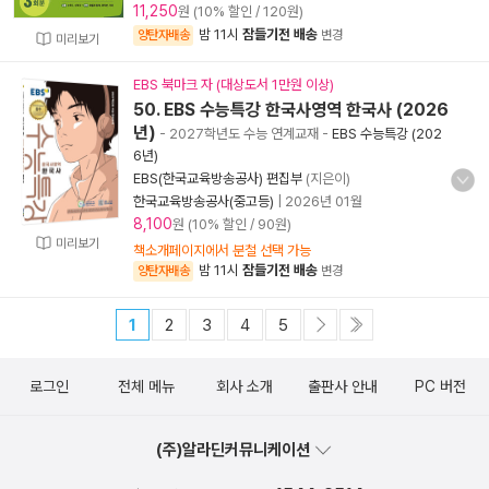
11,250
원 (10% 할인 / 120원)
밤 11시
잠들기전 배송
양탄자배송
변경
미리보기
EBS 북마크 자 (대상도서 1만원 이상)
50. EBS 수능특강 한국사영역 한국사 (2026
년)
- 2027학년도 수능 연계교재
-
EBS 수능특강 (202
6년)
EBS(한국교육방송공사) 편집부
(지은이)
한국교육방송공사(중고등)
|
2026년 01월
8,100
원 (10% 할인 / 90원)
미리보기
책소개페이지에서 분철 선택 가능
밤 11시
잠들기전 배송
양탄자배송
변경
1
2
3
4
5
로그인
전체 메뉴
회사 소개
출판사 안내
PC 버전
(주)알라딘커뮤니케이션