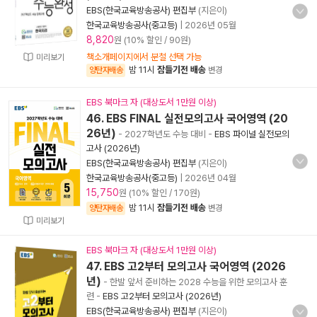
EBS(한국교육방송공사) 편집부
(지은이)
한국교육방송공사(중고등)
|
2026년 05월
8,820
원 (10% 할인 / 90원)
책소개페이지에서 분철 선택 가능
미리보기
밤 11시
잠들기전 배송
양탄자배송
변경
EBS 북마크 자 (대상도서 1만원 이상)
46. EBS FINAL 실전모의고사 국어영역 (20
26년)
- 2027학년도 수능 대비
-
EBS 파이널 실전모의
고사 (2026년)
EBS(한국교육방송공사) 편집부
(지은이)
한국교육방송공사(중고등)
|
2026년 04월
15,750
원 (10% 할인 / 170원)
밤 11시
잠들기전 배송
양탄자배송
변경
미리보기
EBS 북마크 자 (대상도서 1만원 이상)
47. EBS 고2부터 모의고사 국어영역 (2026
년)
- 한발 앞서 준비하는 2028 수능을 위한 모의고사 훈
련
-
EBS 고2부터 모의고사 (2026년)
EBS(한국교육방송공사) 편집부
(지은이)