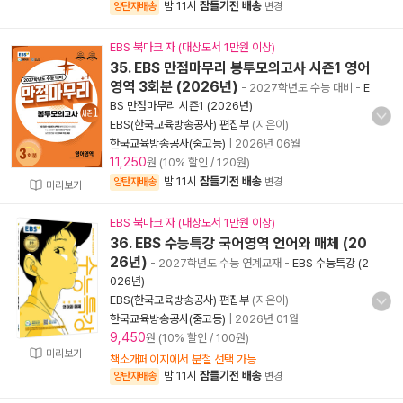
밤 11시
잠들기전 배송
양탄자배송
변경
EBS 북마크 자 (대상도서 1만원 이상)
35. EBS 만점마무리 봉투모의고사 시즌1 영어
영역 3회분 (2026년)
- 2027학년도 수능 대비
-
E
BS 만점마무리 시즌1 (2026년)
EBS(한국교육방송공사) 편집부
(지은이)
한국교육방송공사(중고등)
|
2026년 06월
11,250
원 (10% 할인 / 120원)
밤 11시
잠들기전 배송
양탄자배송
변경
미리보기
EBS 북마크 자 (대상도서 1만원 이상)
36. EBS 수능특강 국어영역 언어와 매체 (20
26년)
- 2027학년도 수능 연계교재
-
EBS 수능특강 (2
026년)
EBS(한국교육방송공사) 편집부
(지은이)
한국교육방송공사(중고등)
|
2026년 01월
9,450
원 (10% 할인 / 100원)
미리보기
책소개페이지에서 분철 선택 가능
밤 11시
잠들기전 배송
양탄자배송
변경