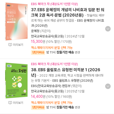
EBS 북마크 자 (대상도서 1만원 이상)
37. EBS 윤혜정의 개념의 나비효과 입문 편 워
크북 2권 독서·문법 (2026년용)
- 첫술에도 배부
르게 하는 국어 개념 공부의 첫걸음
-
EBS 윤혜정의 나비효
과 (2026년)
윤혜정
(지은이)
한국교육방송공사(중고등)
|
2024년 12월
15,300
원 (10% 할인 / 170원)
미리보기
책소개페이지에서 분철 선택 가능
밤 11시
잠들기전 배송
양탄자배송
변경
EBS 북마크 자 (대상도서 1만원 이상)
38. EBS 올림포스 유형편 미적분 1 (2026
년)
- 2022 개정 교육과정, 학교 시험을 완벽하게 대비하
는 유형 기본서
-
EBS 올림포스 유형편 (2026년)
EBS(한국교육방송공사) 편집부
(엮은이)
한국교육방송공사(중고등)
|
2025년 12월
14,400
원 (10% 할인 / 160원)
책소개페이지에서 분철 선택 가능
미리보기
밤 11시
잠들기전 배송
양탄자배송
변경