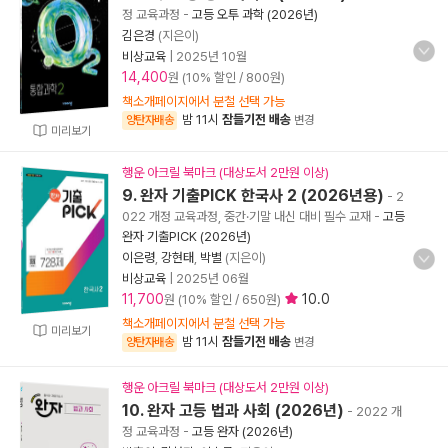
정 교육과정
-
고등 오투 과학 (2026년)
김은경
(지은이)
비상교육
|
2025년 10월
14,400
원 (10% 할인 / 800원)
책소개페이지에서 분철 선택 가능
밤 11시
잠들기전 배송
양탄자배송
변경
미리보기
행운 아크릴 북마크 (대상도서 2만원 이상)
9. 완자 기출PICK 한국사 2 (2026년용)
- 2
022 개정 교육과정, 중간·기말 내신 대비 필수 교재
-
고등
완자 기출PICK (2026년)
이은령
,
강현태
,
박별
(지은이)
비상교육
|
2025년 06월
11,700
10.0
원 (10% 할인 / 650원)
책소개페이지에서 분철 선택 가능
미리보기
밤 11시
잠들기전 배송
양탄자배송
변경
행운 아크릴 북마크 (대상도서 2만원 이상)
10. 완자 고등 법과 사회 (2026년)
- 2022 개
정 교육과정
-
고등 완자 (2026년)