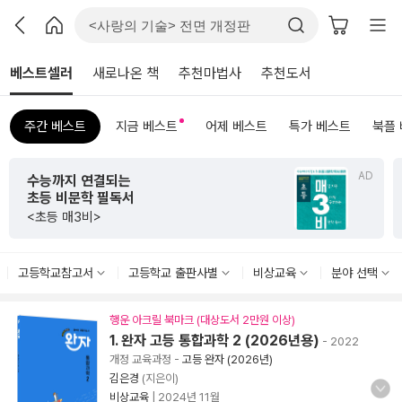
베스트셀러
새로나온 책
추천마법사
추천도서
주간 베스트
지금 베스트
어제 베스트
특가 베스트
북플
AD
초판 한정 한지 제작본!
<그리하여 어느 날 사랑이여>
고등학교참고서
고등학교 출판사별
비상교육
분야 선택
행운 아크릴 북마크 (대상도서 2만원 이상)
1. 완자 고등 통합과학 2 (2026년용)
- 2022
개정 교육과정
-
고등 완자 (2026년)
김은경
(지은이)
비상교육
|
2024년 11월