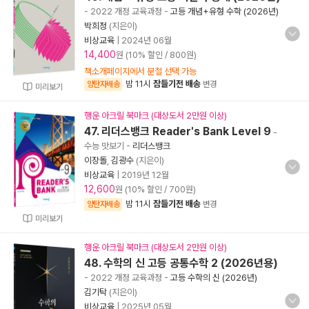
- 2022 개정 교육과정
-
고등 개념+유형 수학 (2026년)
박희정
(지은이)
비상교육
|
2024년 06월
14,400
원 (10% 할인 / 800원)
책소개페이지에서 분철 선택 가능
밤 11시
잠들기전 배송
양탄자배송
변경
미리보기
행운 아크릴 북마크 (대상도서 2만원 이상)
47. 리더스뱅크 Reader's Bank Level 9
-
수능 맛보기
-
리더스뱅크
이장돌
,
김광수
(지은이)
비상교육
|
2019년 12월
12,600
원 (10% 할인 / 700원)
밤 11시
잠들기전 배송
양탄자배송
변경
미리보기
행운 아크릴 북마크 (대상도서 2만원 이상)
48. 수학의 신 고등 공통수학 2 (2026년용)
- 2022 개정 교육과정
-
고등 수학의 신 (2026년)
김기탁
(지은이)
비상교육
|
2025년 05월