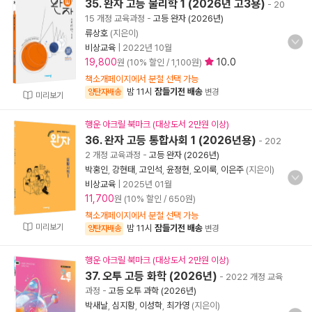
35. 완자 고등 물리학 1 (2026년 고3용)
- 20
15 개정 교육과정
-
고등 완자 (2026년)
류상호
(지은이)
비상교육
|
2022년 10월
19,800
10.0
원 (10% 할인 / 1,100원)
책소개페이지에서 분철 선택 가능
밤 11시
잠들기전 배송
양탄자배송
변경
미리보기
행운 아크릴 북마크 (대상도서 2만원 이상)
36. 완자 고등 통합사회 1 (2026년용)
- 202
2 개정 교육과정
-
고등 완자 (2026년)
박홍인
,
강현태
,
고인석
,
윤정현
,
오이룩
,
이은주
(지은이)
비상교육
|
2025년 01월
11,700
원 (10% 할인 / 650원)
책소개페이지에서 분철 선택 가능
미리보기
밤 11시
잠들기전 배송
양탄자배송
변경
행운 아크릴 북마크 (대상도서 2만원 이상)
37. 오투 고등 화학 (2026년)
- 2022 개정 교육
과정
-
고등 오투 과학 (2026년)
박새날
,
심지황
,
이성학
,
최가영
(지은이)