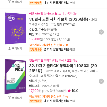
미리보기
밤 11시
잠들기전 배송
양탄자배송
변경
행운 아크릴 북마크 (대상도서 2만원 이상)
31. 완자 고등 사회와 문화 (2026년용)
- 202
2 개정 교육과정
-
고등 완자 (2026년)
김현진
,
조수용
(지은이)
비상교육
|
2025년 12월
18,900
원 (10% 할인 / 1,050원)
책소개페이지에서 분철 선택 가능
미리보기
밤 11시
잠들기전 배송
양탄자배송
변경
행운 아크릴 북마크 (대상도서 2만원 이상)
32. 완자 기출PICK 통합과학 1 1080제 (20
26년용)
- 2022 개정 교육과정, 중간·기말 내신 대비 필
수 교재
-
고등 완자 기출PICK (2026년)
여상기
(지은이)
비상교육
|
2025년 01월
17,100
10.0
원 (10% 할인 / 950원)
책소개페이지에서 분철 선택 가능
미리보기
밤 11시
잠들기전 배송
양탄자배송
변경