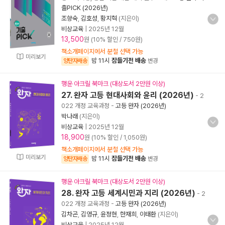
출PICK (2026년)
조향숙
,
김호성
,
황지혁
(지은이)
비상교육
|
2025년 12월
13,500
원 (10% 할인 / 750원)
책소개페이지에서 분철 선택 가능
미리보기
밤 11시
잠들기전 배송
양탄자배송
변경
행운 아크릴 북마크 (대상도서 2만원 이상)
27. 완자 고등 현대사회와 윤리 (2026년)
- 2
022 개정 교육과정
-
고등 완자 (2026년)
박나래
(지은이)
비상교육
|
2025년 12월
18,900
원 (10% 할인 / 1,050원)
책소개페이지에서 분철 선택 가능
미리보기
밤 11시
잠들기전 배송
양탄자배송
변경
행운 아크릴 북마크 (대상도서 2만원 이상)
28. 완자 고등 세계시민과 지리 (2026년)
- 2
022 개정 교육과정
-
고등 완자 (2026년)
김차곤
,
김영규
,
윤정현
,
한재희
,
이태환
(지은이)
비상교육
|
2025년 12월