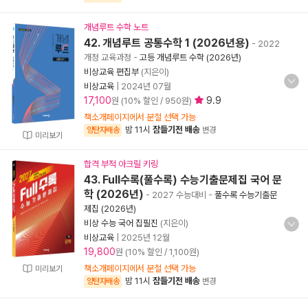
개념루트 수학 노트
42. 개념루트 공통수학 1 (2026년용)
- 2022
개정 교육과정
-
고등 개념루트 수학 (2026년)
비상교육 편집부
(지은이)
비상교육
|
2024년 07월
17,100
9.9
원 (10% 할인 / 950원)
책소개페이지에서 분철 선택 가능
밤 11시
잠들기전 배송
양탄자배송
변경
미리보기
합격 부적 아크릴 키링
43. Full수록(풀수록) 수능기출문제집 국어 문
학 (2026년)
- 2027 수능대비
-
풀수록 수능기출문
제집 (2026년)
비상 수능 국어 집필진
(지은이)
비상교육
|
2025년 12월
19,800
원 (10% 할인 / 1,100원)
책소개페이지에서 분철 선택 가능
미리보기
밤 11시
잠들기전 배송
양탄자배송
변경