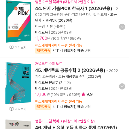
행운 아크릴 북마크 (대상도서 2만원 이상)
44. 완자 기출PICK 한국사 1 (2026년용)
- 2
022 개정 교육과정, 중간·기말 내신 대비 필수 교재
-
고등
완자 기출PICK (2026년)
이은령
,
박별
(지은이)
비상교육
|
2025년 03월
11,700
원 (10% 할인 / 650원)
책소개페이지에서 분철 선택 가능
미리보기
밤 11시
잠들기전 배송
양탄자배송
변경
개념루트 수학 노트
45. 개념루트 공통수학 2 (2026년용)
- 2022
개정 교육과정
-
고등 개념루트 수학 (2026년)
비상교육 편집부
(지은이)
비상교육
|
2024년 08월
17,100
9.9
원 (10% 할인 / 950원)
책소개페이지에서 분철 선택 가능
밤 11시
잠들기전 배송
양탄자배송
변경
미리보기
행운 아크릴 북마크 (대상도서 2만원 이상)
46. 개념 + 유형 고등 확률과 통계 (2026년)