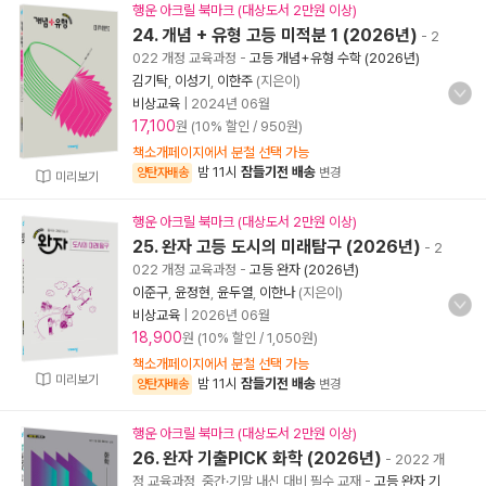
행운 아크릴 북마크 (대상도서 2만원 이상)
24. 개념 + 유형 고등 미적분 1 (2026년)
- 2
022 개정 교육과정
-
고등 개념+유형 수학 (2026년)
김기탁
,
이성기
,
이한주
(지은이)
비상교육
|
2024년 06월
17,100
원 (10% 할인 / 950원)
책소개페이지에서 분철 선택 가능
밤 11시
잠들기전 배송
양탄자배송
변경
미리보기
행운 아크릴 북마크 (대상도서 2만원 이상)
25. 완자 고등 도시의 미래탐구 (2026년)
- 2
022 개정 교육과정
-
고등 완자 (2026년)
이준구
,
윤정현
,
윤두열
,
이한나
(지은이)
비상교육
|
2026년 06월
18,900
원 (10% 할인 / 1,050원)
책소개페이지에서 분철 선택 가능
미리보기
밤 11시
잠들기전 배송
양탄자배송
변경
행운 아크릴 북마크 (대상도서 2만원 이상)
26. 완자 기출PICK 화학 (2026년)
- 2022 개
정 교육과정, 중간·기말 내신 대비 필수 교재
-
고등 완자 기