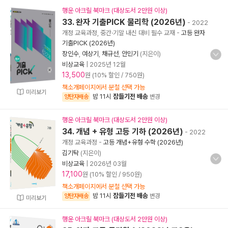
행운 아크릴 북마크 (대상도서 2만원 이상)
33. 완자 기출PICK 물리학 (2026년)
- 2022
개정 교육과정, 중간·기말 내신 대비 필수 교재
-
고등 완자
기출PICK (2026년)
장인수
,
여상기
,
채규선
,
안민기
(지은이)
비상교육
|
2025년 12월
13,500
원 (10% 할인 / 750원)
책소개페이지에서 분철 선택 가능
미리보기
밤 11시
잠들기전 배송
양탄자배송
변경
행운 아크릴 북마크 (대상도서 2만원 이상)
34. 개념 + 유형 고등 기하 (2026년)
- 2022
개정 교육과정
-
고등 개념+유형 수학 (2026년)
김기탁
(지은이)
비상교육
|
2026년 03월
17,100
원 (10% 할인 / 950원)
책소개페이지에서 분철 선택 가능
밤 11시
잠들기전 배송
양탄자배송
변경
미리보기
행운 아크릴 북마크 (대상도서 2만원 이상)