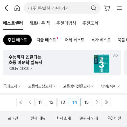
베스트셀러
새로나온 책
추천마법사
추천도서
주간 베스트
지금 베스트
어제 베스트
특가 베스트
북플
AD
수능까지 연결되는
초등 비문학 필독서
<초등 매3비>
국내도서
고등학교참고서
고등영어전문교재
단어/숙어
11
12
13
14
15
로그인
전체 메뉴
회사 소개
출판사 안내
PC 버전