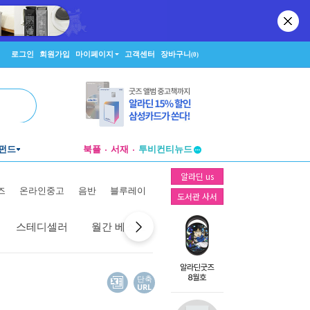
로그인
회원가입
마이페이지
고객센터
장바구니
(0)
펀드
북플
서재
투비컨티뉴드
창작플랫폼
알라딘 us
투비컨티뉴드
즈
온라인중고
음반
블루레이
도서관 사서
스테디셀러
월간 베스트
역대 베스트
선물 베스트
단축
URL