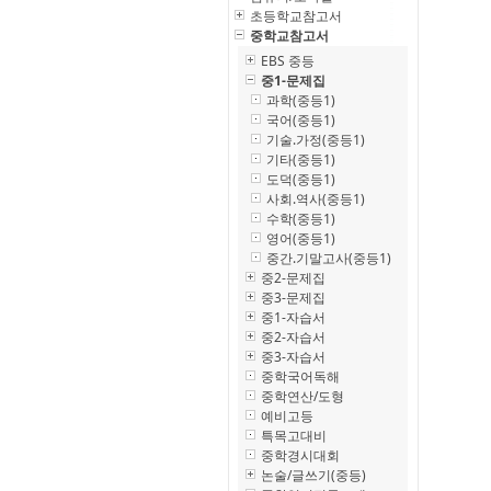
초등학교참고서
중학교참고서
EBS 중등
중1-문제집
과학(중등1)
국어(중등1)
기술.가정(중등1)
기타(중등1)
도덕(중등1)
사회.역사(중등1)
수학(중등1)
영어(중등1)
중간.기말고사(중등1)
중2-문제집
중3-문제집
중1-자습서
중2-자습서
중3-자습서
중학국어독해
중학연산/도형
예비고등
특목고대비
중학경시대회
논술/글쓰기(중등)