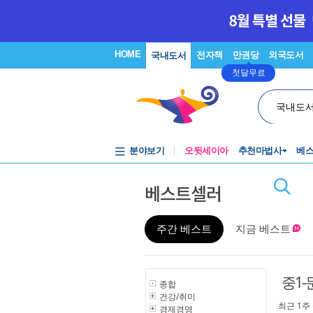
HOME
전자책
만권당
외국도서
국내도서
첫달무료
국내도
분야보기
오뒷세이아
추천마법사
베
베스트셀러
주간 베스트
지금 베스트
중1
종합
건강/취미
최근 1주
경제경영