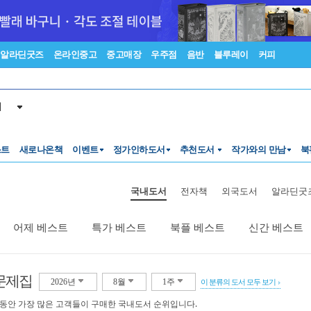
알라딘굿즈
온라인중고
중고매장
우주점
음반
블루레이
커피
서
스트
새로나온책
이벤트
정가인하도서
추천도서
작가와의 만남
북
국내도서
전자책
외국도서
알라딘굿
어제 베스트
특가 베스트
북플 베스트
신간 베스트
-문제집
2026년
8월
1주
이 분류의 도서 모두 보기
 동안 가장 많은 고객들이 구매한 국내도서 순위입니다.