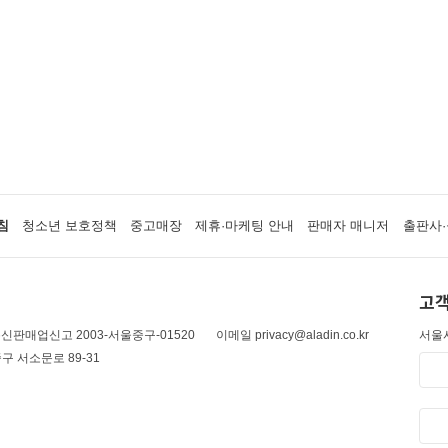
침
청소년 보호정책
중고매장
제휴·마케팅 안내
판매자 매니저
출판사·
고객
신판매업신고 2003-서울중구-01520
이메일 privacy@aladin.co.kr
서울시
구 서소문로 89-31