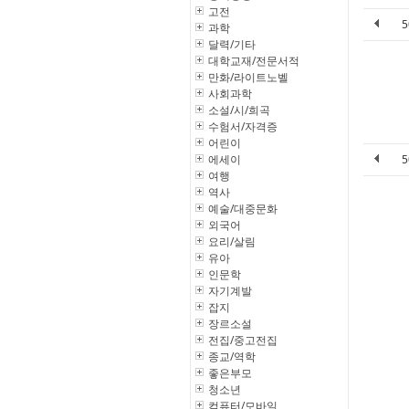
고전
과학
달력/기타
대학교재/전문서적
만화/라이트노벨
사회과학
소설/시/희곡
수험서/자격증
어린이
에세이
여행
역사
예술/대중문화
외국어
요리/살림
유아
인문학
자기계발
잡지
장르소설
전집/중고전집
종교/역학
좋은부모
청소년
컴퓨터/모바일