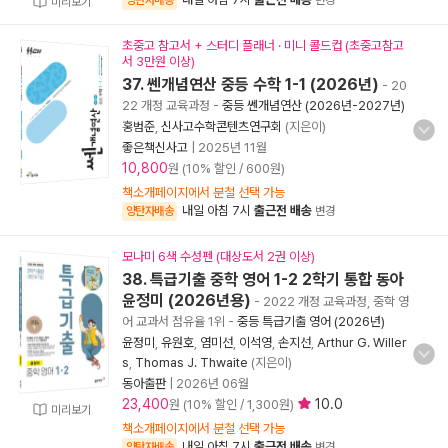
양탄자배송
변경
미리보기
초중고 참고서 + 스터디 플래너 · 미니 콜드컵 (초중고참고
서 3만원 이상)
37. 쎈개념연산 중등 수학 1-1 (2026년)
- 20
22 개정 교육과정
-
중등 쎈개념연산 (2026년-2027년)
홍범준
,
신사고수학콘텐츠연구회
(지은이)
좋은책신사고
|
2025년 11월
10,800
원 (10% 할인 / 600원)
책소개페이지에서 분철 선택 가능
내일 아침 7시
출근전 배송
양탄자배송
변경
모나미 6색 수성펜 (대상도서 2권 이상)
38. 특급기출 중학 영어 1-2 2학기 통합 동아
윤정미 (2026년용)
- 2022 개정 교육과정, 중학 영
어 교과서 점유율 1위
-
중등 특급기출 영어 (2026년)
윤정미
,
유원호
,
염미선
,
이석영
,
손지선
,
Arthur G. Willer
s
,
Thomas J. Thwaite
(지은이)
동아출판
|
2026년 06월
23,400
10.0
원 (10% 할인 / 1,300원)
미리보기
책소개페이지에서 분철 선택 가능
내일 아침 7시
출근전 배송
양탄자배송
변경