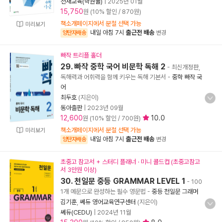
천재교육(학원물)
|
2025년 01월
15,750
원 (10% 할인 / 870원)
책소개페이지에서 분철 선택 가능
미리보기
내일 아침 7시
출근전 배송
양탄자배송
변경
빠작 트리플 홀더
29. 빠작 중학 국어 비문학 독해 2
- 최신개정판,
독해력과 어휘력을 함께 키우는 독해 기본서
-
중학 빠작 국
어
최두호
(지은이)
동아출판
|
2023년 09월
12,600
10.0
원 (10% 할인 / 700원)
책소개페이지에서 분철 선택 가능
미리보기
내일 아침 7시
출근전 배송
양탄자배송
변경
초중고 참고서 + 스터디 플래너 · 미니 콜드컵 (초중고참고
서 3만원 이상)
30. 천일문 중등 GRAMMAR LEVEL 1
- 100
1개 예문으로 완성하는 필수 영문법
-
중등 천일문 그래머
김기훈
,
쎄듀 영어교육연구센터
(지은이)
쎄듀(CEDU)
|
2024년 11월