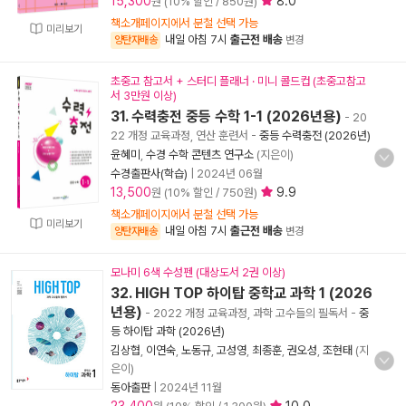
15,300
8.0
원 (10% 할인 / 850원)
책소개페이지에서 분철 선택 가능
미리보기
내일 아침 7시
출근전 배송
양탄자배송
변경
초중고 참고서 + 스터디 플래너 · 미니 콜드컵 (초중고참고
서 3만원 이상)
31. 수력충전 중등 수학 1-1 (2026년용)
- 20
22 개정 교육과정, 연산 훈련서
-
중등 수력충전 (2026년)
윤혜미
,
수경 수학 콘텐츠 연구소
(지은이)
수경출판사(학습)
|
2024년 06월
13,500
9.9
원 (10% 할인 / 750원)
책소개페이지에서 분철 선택 가능
미리보기
내일 아침 7시
출근전 배송
양탄자배송
변경
모나미 6색 수성펜 (대상도서 2권 이상)
32. HIGH TOP 하이탑 중학교 과학 1 (2026
년용)
- 2022 개정 교육과정, 과학 고수들의 필독서
-
중
등 하이탑 과학 (2026년)
김상협
,
이연숙
,
노동규
,
고성영
,
최종훈
,
권오성
,
조현태
(지
은이)
동아출판
|
2024년 11월