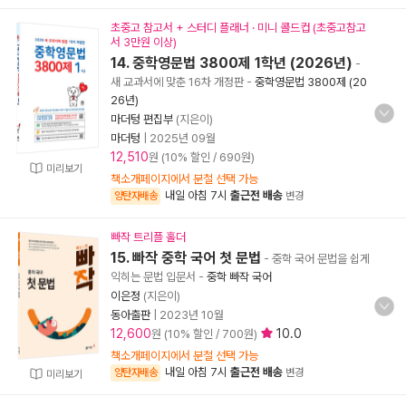
초중고 참고서 + 스터디 플래너 · 미니 콜드컵 (초중고참고
서 3만원 이상)
14. 중학영문법 3800제 1학년 (2026년)
-
새 교과서에 맞춘 16차 개정판
-
중학영문법 3800제 (20
26년)
마더텅 편집부
(지은이)
마더텅
|
2025년 09월
12,510
원 (10% 할인 / 690원)
미리보기
책소개페이지에서 분철 선택 가능
내일 아침 7시
출근전 배송
양탄자배송
변경
빠작 트리플 홀더
15. 빠작 중학 국어 첫 문법
- 중학 국어 문법을 쉽게
익히는 문법 입문서
-
중학 빠작 국어
이은정
(지은이)
동아출판
|
2023년 10월
12,600
10.0
원 (10% 할인 / 700원)
책소개페이지에서 분철 선택 가능
내일 아침 7시
출근전 배송
양탄자배송
변경
미리보기