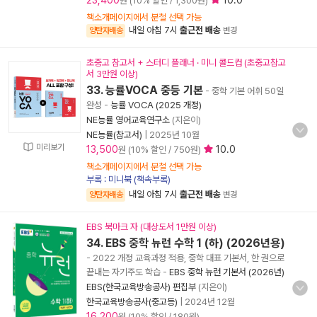
23,400
10.0
원 (10% 할인 / 1,300원)
책소개페이지에서 분철 선택 가능
내일 아침 7시
출근전 배송
양탄자배송
변경
초중고 참고서 + 스터디 플래너 · 미니 콜드컵 (초중고참고
서 3만원 이상)
33. 능률VOCA 중등 기본
- 중학 기본 어휘 50일
완성
-
능률 VOCA (2025 개정)
NE능률 영어교육연구소
(지은이)
NE능률(참고서)
|
2025년 10월
미리보기
13,500
10.0
원 (10% 할인 / 750원)
책소개페이지에서 분철 선택 가능
부록 : 미니북 (책속부록)
내일 아침 7시
출근전 배송
양탄자배송
변경
EBS 북마크 자 (대상도서 1만원 이상)
34. EBS 중학 뉴런 수학 1 (하) (2026년용)
- 2022 개정 교육과정 적용, 중학 대표 기본서, 한 권으로
끝내는 자기주도 학습
-
EBS 중학 뉴런 기본서 (2026년)
EBS(한국교육방송공사) 편집부
(지은이)
한국교육방송공사(중고등)
|
2024년 12월
16,200
원 (10% 할인 / 180원)