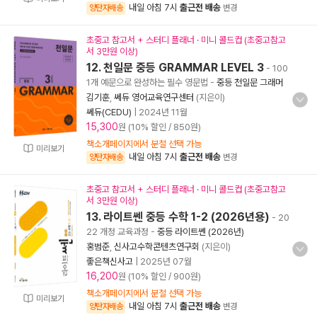
내일 아침 7시
출근전 배송
양탄자배송
변경
초중고 참고서 + 스터디 플래너 · 미니 콜드컵 (초중고참고
서 3만원 이상)
12. 천일문 중등 GRAMMAR LEVEL 3
- 100
1개 예문으로 완성하는 필수 영문법
-
중등 천일문 그래머
김기훈
,
쎄듀 영어교육연구센터
(지은이)
쎄듀(CEDU)
|
2024년 11월
15,300
원 (10% 할인 / 850원)
책소개페이지에서 분철 선택 가능
미리보기
내일 아침 7시
출근전 배송
양탄자배송
변경
초중고 참고서 + 스터디 플래너 · 미니 콜드컵 (초중고참고
서 3만원 이상)
13. 라이트쎈 중등 수학 1-2 (2026년용)
- 20
22 개정 교육과정
-
중등 라이트쎈 (2026년)
홍범준
,
신사고수학콘텐츠연구회
(지은이)
좋은책신사고
|
2025년 07월
16,200
원 (10% 할인 / 900원)
책소개페이지에서 분철 선택 가능
미리보기
내일 아침 7시
출근전 배송
양탄자배송
변경