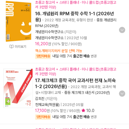
초중고 참고서 + 스터디 플래너 · 미니 콜드컵 (초중고참고
서 3만원 이상)
16. 개념원리 RPM 중학 수학 1-1 (2026년
용)
- 2022 개정 교육과정, 유형의 완성
-
중등 개념원리
RPM (2026년)
개념원리수학연구소
(지은이)
개념원리수학연구소
|
2023년 10월
16,200
원 (10% 할인 / 900원)
미리보기
책소개페이지에서 분철 선택 가능
내일 아침 7시
출근전 배송
양탄자배송
변경
초중고 참고서 + 스터디 플래너 · 미니 콜드컵 (초중고참고
서 3만원 이상)
17. 체크체크 중학 국어 교과서편 천재 노미숙
1-2 (2026년용)
- 2022 개정 교육과정, 교과서 해
설+시험대비 교재
-
중등 체크체크 내신서 (2026년)
김희진
(지은이)
천재교육(학원물)
|
2025년 05월
17,100
10.0
원 (10% 할인 / 950원)
내일 아침 7시
출근전 배송
양탄자배송
변경