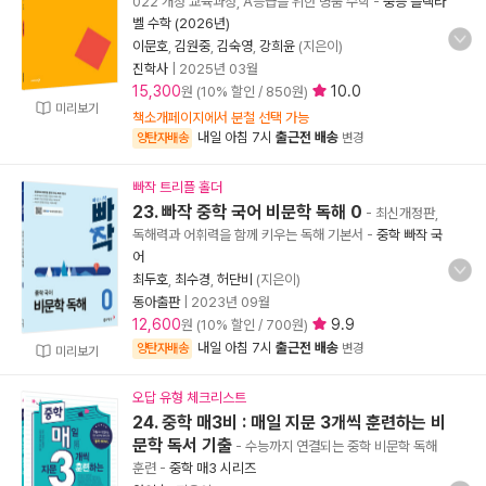
022 개정 교육과정, A등급을 위한 명품 수학
-
중등 블랙라
벨 수학 (2026년)
이문호
,
김원중
,
김숙영
,
강희윤
(지은이)
진학사
|
2025년 03월
15,300
10.0
원 (10% 할인 / 850원)
미리보기
책소개페이지에서 분철 선택 가능
내일 아침 7시
출근전 배송
양탄자배송
변경
빠작 트리플 홀더
23. 빠작 중학 국어 비문학 독해 0
- 최신개정판,
독해력과 어휘력을 함께 키우는 독해 기본서
-
중학 빠작 국
어
최두호
,
최수경
,
허단비
(지은이)
동아출판
|
2023년 09월
12,600
9.9
원 (10% 할인 / 700원)
내일 아침 7시
출근전 배송
양탄자배송
변경
미리보기
오답 유형 체크리스트
24. 중학 매3비 : 매일 지문 3개씩 훈련하는 비
문학 독서 기출
- 수능까지 연결되는 중학 비문학 독해
훈련
-
중학 매3 시리즈