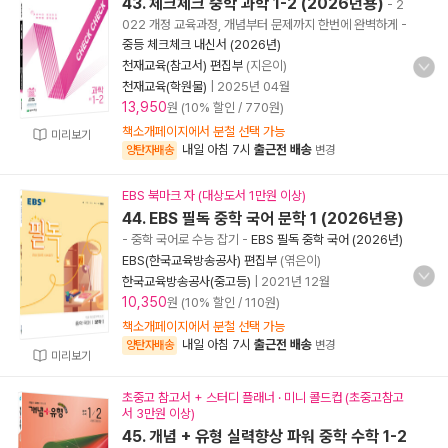
43. 체크체크 중학 과학 1-2 (2026년용)
- 2
022 개정 교육과정, 개념부터 문제까지 한번에 완벽하게
-
중등 체크체크 내신서 (2026년)
천재교육(참고서) 편집부
(지은이)
천재교육(학원물)
|
2025년 04월
13,950
원 (10% 할인 / 770원)
책소개페이지에서 분철 선택 가능
미리보기
내일 아침 7시
출근전 배송
양탄자배송
변경
EBS 북마크 자 (대상도서 1만원 이상)
44. EBS 필독 중학 국어 문학 1 (2026년용)
- 중학 국어로 수능 잡기
-
EBS 필독 중학 국어 (2026년)
EBS(한국교육방송공사) 편집부
(엮은이)
한국교육방송공사(중고등)
|
2021년 12월
10,350
원 (10% 할인 / 110원)
책소개페이지에서 분철 선택 가능
내일 아침 7시
출근전 배송
양탄자배송
변경
미리보기
초중고 참고서 + 스터디 플래너 · 미니 콜드컵 (초중고참고
서 3만원 이상)
45. 개념 + 유형 실력향상 파워 중학 수학 1-2