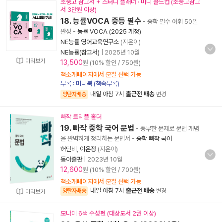
초중고 참고서 + 스터디 플래너 · 미니 콜드컵 (초중고참고
서 3만원 이상)
18. 능률VOCA 중등 필수
- 중학 필수 어휘 50일
완성
-
능률 VOCA (2025 개정)
NE능률 영어교육연구소
(지은이)
NE능률(참고서)
|
2025년 10월
미리보기
13,500
원 (10% 할인 / 750원)
책소개페이지에서 분철 선택 가능
부록 : 미니북 (책속부록)
내일 아침 7시
출근전 배송
양탄자배송
변경
빠작 트리플 홀더
19. 빠작 중학 국어 문법
- 풍부한 문제로 문법 개념
을 완벽하게 정리하는 문법서
-
중학 빠작 국어
허단비
,
이은정
(지은이)
동아출판
|
2023년 10월
12,600
원 (10% 할인 / 700원)
책소개페이지에서 분철 선택 가능
내일 아침 7시
출근전 배송
양탄자배송
변경
미리보기
모나미 6색 수성펜 (대상도서 2권 이상)