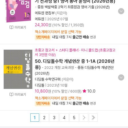
기 전과정 중1 영어 동아 윤정미 (2026년용)
-
중등 백발백중 2학기 최종점검 영어 기출 (2026년)
에듀원 편집부
(지은이)
에듀원
|
2025년 07월
24,300
원 (10% 할인 / 1,350원)
미리보기
책소개페이지에서 분철 선택 가능
내일 아침 7시
출근전 배송
양탄자배송
변경
초중고 참고서 + 스터디 플래너 · 미니 콜드컵 (초중고참고
서 3만원 이상)
50. 디딤돌수학 개념연산 중 1-1A (2026년
용)
- 2022 개정 교육과정
-
중등 디딤돌수학 개념연산
(2026년)
디딤돌 수학연구회
(지은이)
디딤돌
|
2023년 10월
10,800
10.0
원 (10% 할인 / 600원)
미리보기
책소개페이지에서 분철 선택 가능
내일 아침 7시
출근전 배송
양탄자배송
변경
1
2
3
4
5