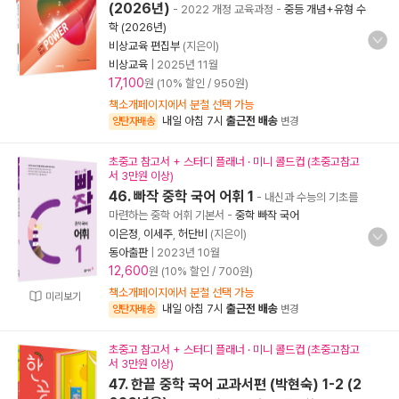
(2026년)
- 2022 개정 교육과정
-
중등 개념+유형 수
학 (2026년)
비상교육 편집부
(지은이)
비상교육
|
2025년 11월
17,100
원 (10% 할인 / 950원)
책소개페이지에서 분철 선택 가능
내일 아침 7시
출근전 배송
양탄자배송
변경
초중고 참고서 + 스터디 플래너 · 미니 콜드컵 (초중고참고
서 3만원 이상)
46. 빠작 중학 국어 어휘 1
- 내신과 수능의 기초를
마련하는 중학 어휘 기본서
-
중학 빠작 국어
이은정
,
이세주
,
허단비
(지은이)
동아출판
|
2023년 10월
12,600
원 (10% 할인 / 700원)
책소개페이지에서 분철 선택 가능
미리보기
내일 아침 7시
출근전 배송
양탄자배송
변경
초중고 참고서 + 스터디 플래너 · 미니 콜드컵 (초중고참고
서 3만원 이상)
47. 한끝 중학 국어 교과서편 (박현숙) 1-2 (2