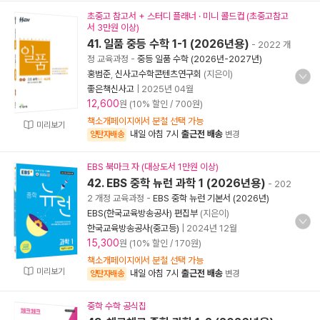
초중고 참고서 + 스터디 플래너 · 미니 콜드컵 (초중고참고
서 3만원 이상)
41. 일품 중등 수학 1-1 (2026년용)
- 2022 개
정 교육과정
-
중등 일품 수학 (2026년-2027년)
홍범준
,
신사고수학콘텐츠연구회
(지은이)
좋은책신사고
|
2025년 04월
12,600
원 (10% 할인 / 700원)
책소개페이지에서 분철 선택 가능
미리보기
내일 아침 7시
출근전 배송
양탄자배송
변경
EBS 북마크 자 (대상도서 1만원 이상)
42. EBS 중학 뉴런 과학 1 (2026년용)
- 202
2 개정 교육과정
-
EBS 중학 뉴런 기본서 (2026년)
EBS(한국교육방송공사) 편집부
(지은이)
한국교육방송공사(중고등)
|
2024년 12월
15,300
원 (10% 할인 / 170원)
책소개페이지에서 분철 선택 가능
미리보기
내일 아침 7시
출근전 배송
양탄자배송
변경
중학 수학 공식집