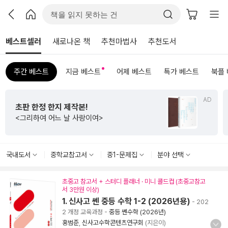
베스트셀러
새로나온 책
추천마법사
추천도서
주간 베스트
지금 베스트
어제 베스트
특가 베스트
북플
AD
수능까지 연결되는
초등 비문학 필독서
<초등 매3비>
국내도서
중학교참고서
중1-문제집
분야 선택
초중고 참고서 + 스터디 플래너 · 미니 콜드컵 (초중고참고
서 3만원 이상)
1. 신사고 쎈 중등 수학 1-2 (2026년용)
- 202
2 개정 교육과정
-
중등 쎈수학 (2026년)
홍범준
,
신사고수학콘텐츠연구회
(지은이)