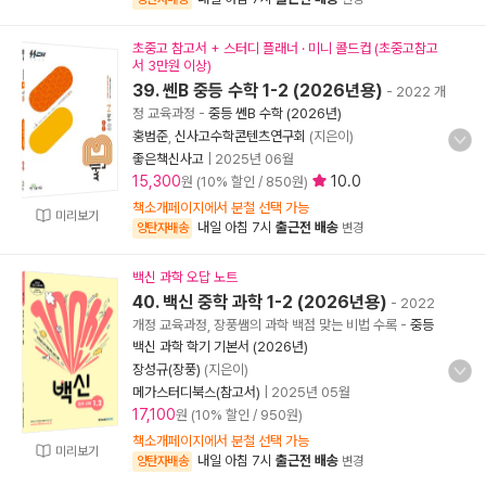
초중고 참고서 + 스터디 플래너 · 미니 콜드컵 (초중고참고
서 3만원 이상)
39. 쎈B 중등 수학 1-2 (2026년용)
- 2022 개
정 교육과정
-
중등 쎈B 수학 (2026년)
홍범준
,
신사고수학콘텐츠연구회
(지은이)
좋은책신사고
|
2025년 06월
15,300
10.0
원 (10% 할인 / 850원)
책소개페이지에서 분철 선택 가능
미리보기
내일 아침 7시
출근전 배송
양탄자배송
변경
백신 과학 오답 노트
40. 백신 중학 과학 1-2 (2026년용)
- 2022
개정 교육과정, 장풍쌤의 과학 백점 맞는 비법 수록
-
중등
백신 과학 학기 기본서 (2026년)
장성규(장풍)
(지은이)
메가스터디북스(참고서)
|
2025년 05월
17,100
원 (10% 할인 / 950원)
책소개페이지에서 분철 선택 가능
미리보기
내일 아침 7시
출근전 배송
양탄자배송
변경