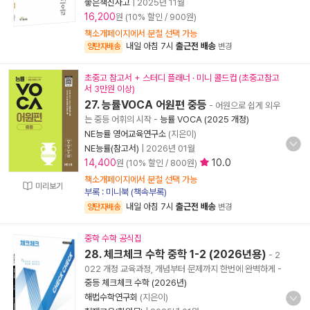
좋은책신사고
|
2025년 11월
16,200
원 (10% 할인 / 900원)
책소개페이지에서 분철 선택 가능
내일 아침 7시
출근전 배송
양탄자배송
변경
초중고 참고서 + 스터디 플래너 · 미니 콜드컵 (초중고참고
서 3만원 이상)
27. 능률VOCA 어원편 중등
- 어원으로 쉽게 외우
는 중등 어휘의 시작
-
능률 VOCA (2025 개정)
NE능률 영어교육연구소
(지은이)
NE능률(참고서)
|
2026년 01월
14,400
10.0
원 (10% 할인 / 800원)
책소개페이지에서 분철 선택 가능
미리보기
부록 : 미니북 (책속부록)
내일 아침 7시
출근전 배송
양탄자배송
변경
중학 수학 공식집
28. 체크체크 수학 중학 1-2 (2026년용)
- 2
022 개정 교육과정, 개념부터 문제까지 한번에 완벽하게
-
중등 체크체크 수학 (2026년)
해법수학연구회
(지은이)