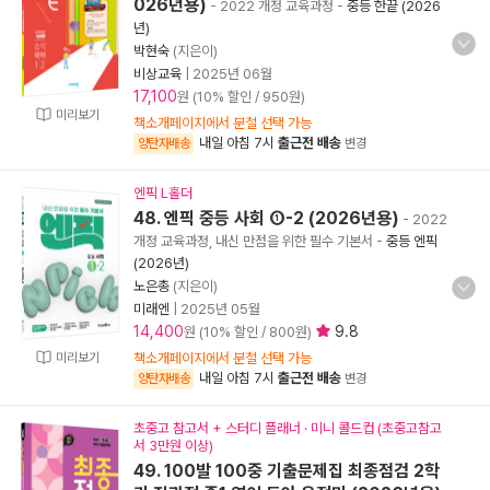
026년용)
- 2022 개정 교육과정
-
중등 한끝 (2026
년)
박현숙
(지은이)
비상교육
|
2025년 06월
17,100
원 (10% 할인 / 950원)
미리보기
책소개페이지에서 분철 선택 가능
내일 아침 7시
출근전 배송
양탄자배송
변경
엔픽 L홀더
48. 엔픽 중등 사회 ①-2 (2026년용)
- 2022
개정 교육과정, 내신 만점을 위한 필수 기본서
-
중등 엔픽
(2026년)
노은총
(지은이)
미래엔
|
2025년 05월
14,400
9.8
원 (10% 할인 / 800원)
미리보기
책소개페이지에서 분철 선택 가능
내일 아침 7시
출근전 배송
양탄자배송
변경
초중고 참고서 + 스터디 플래너 · 미니 콜드컵 (초중고참고
서 3만원 이상)
49. 100발 100중 기출문제집 최종점검 2학