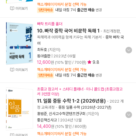
책소개페이지에서 분철 선택 가능
미리보기
내일 아침 7시
출근전 배송
양탄자배송
변경
빠작 트리플 홀더
10. 빠작 중학 국어 비문학 독해 1
- 최신개정판,
독해력과 어휘력을 함께 키우는 독해 기본서
-
중학 빠작 국
어
최두호
(지은이)
동아출판
|
2023년 09월
12,600
9.8
원 (10% 할인 / 700원)
책소개페이지에서 분철 선택 가능
미리보기
내일 아침 7시
출근전 배송
양탄자배송
변경
초중고 참고서 + 스터디 플래너 · 미니 콜드컵 (초중고참고
서 3만원 이상)
11. 일품 중등 수학 1-2 (2026년용)
- 2022 개
정 교육과정
-
중등 일품 수학 (2026년-2027년)
홍범준
,
신사고수학콘텐츠연구회
(지은이)
좋은책신사고
|
2024년 12월
14,400
원 (10% 할인 / 800원)
책소개페이지에서 분철 선택 가능
미리보기