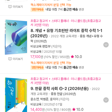
책소개페이지에서 분철 선택 가능
미리보기
내일 아침 7시
출근전 배송
양탄자배송
변경
초중고 참고서 + 스터디 플래너 · 미니 콜드컵 (초중고참고
서 3만원 이상)
8. 개념 + 유형 기초탄탄 라이트 중학 수학 1-1
(2026년)
- 2022 개정 교육과정
-
중등 개념+유형 수
학 (2026년)
비상교육 편집부
(지은이)
비상교육
|
2025년 10월
17,100
10.0
원 (10% 할인 / 950원)
미리보기
책소개페이지에서 분철 선택 가능
내일 아침 7시
출근전 배송
양탄자배송
변경
초중고 참고서 + 스터디 플래너 · 미니 콜드컵 (초중고참고
서 3만원 이상)
9. 한끝 중학 사회 ①-2 (2026년용)
- 2022
개정 교육과정
-
중등 한끝 (2026년)
윤소연
,
박범준
,
윤지이
(지은이)
비상교육
|
2025년 07월
14,400
10.0
원 (10% 할인 / 800원)