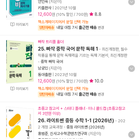
안인숙
(지은이)
키출판사
|
2021년 10월
12,600
8.8
원 (10% 할인 / 700원)
책소개페이지에서 분철 선택 가능
미리보기
내일 아침 7시
출근전 배송
양탄자배송
변경
빠작 트리플 홀더
25. 빠작 중학 국어 문학 독해 1
- 최신개정판, 필수
작품을 통해 문학 독해력을 기르는 독해 기본서, 최신개정판
-
중학 빠작 국어
남궁민
(지은이)
동아출판
|
2023년 10월
12,600
10.0
원 (10% 할인 / 700원)
책소개페이지에서 분철 선택 가능
미리보기
내일 아침 7시
출근전 배송
양탄자배송
변경
초중고 참고서 + 스터디 플래너 · 미니 콜드컵 (초중고참고
서 3만원 이상)
26. 라이트쎈 중등 수학 1-1 (2026년)
- 202
2 개정 교육과정
-
중등 라이트쎈 (2026년)
홍범준
,
신사고수학콘텐츠연구회
(지은이)