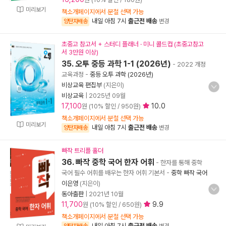
미리보기
책소개페이지에서 분철 선택 가능
내일 아침 7시
출근전 배송
양탄자배송
변경
초중고 참고서 + 스터디 플래너 · 미니 콜드컵 (초중고참고
서 3만원 이상)
35. 오투 중등 과학 1-1 (2026년)
- 2022 개정
교육과정
-
중등 오투 과학 (2026년)
비상교육 편집부
(지은이)
비상교육
|
2025년 09월
17,100
10.0
원 (10% 할인 / 950원)
책소개페이지에서 분철 선택 가능
미리보기
내일 아침 7시
출근전 배송
양탄자배송
변경
빠작 트리플 홀더
36. 빠작 중학 국어 한자 어휘
- 한자를 통해 중학
국어 필수 어휘를 배우는 한자 어휘 기본서
-
중학 빠작 국어
이은영
(지은이)
동아출판
|
2021년 10월
11,700
9.9
원 (10% 할인 / 650원)
책소개페이지에서 분철 선택 가능
내일 아침 7시
출근전 배송