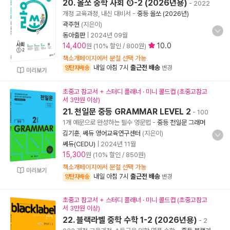
20. 올쏘 중학 사회 ①-2 (2026년용)
- 2022
개정 교육과정, 내신 대비서
-
중등 올쏘 (2026년)
곽주현
(지은이)
동아출판
|
2024년 09월
14,400
10.0
원 (10% 할인 / 800원)
책소개페이지에서 분철 선택 가능
내일 아침 7시
출근전 배송
양탄자배송
변경
미리보기
초중고 참고서 + 스터디 플래너 · 미니 콜드컵 (초중고참고
서 3만원 이상)
21. 천일문 중등 GRAMMAR LEVEL 2
- 100
1개 예문으로 완성하는 필수 영문법
-
중등 천일문 그래머
김기훈
,
쎄듀 영어교육연구센터
(지은이)
쎄듀(CEDU)
|
2024년 11월
15,300
원 (10% 할인 / 850원)
책소개페이지에서 분철 선택 가능
미리보기
내일 아침 7시
출근전 배송
양탄자배송
변경
초중고 참고서 + 스터디 플래너 · 미니 콜드컵 (초중고참고
서 3만원 이상)
22. 블랙라벨 중학 수학 1-2 (2026년용)
- 2