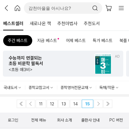
베스트셀러
새로나온 책
추천마법사
추천도서
주간 베스트
지금 베스트
어제 베스트
특가 베스트
북플
AD
수능까지 연결되는
초등 비문학 필독서
<초등 매3비>
국내도서
중학교참고서
중학영어전문교재
독해/작문
11
12
13
14
15
로그인
전체 메뉴
회사 소개
출판사 안내
PC 버전