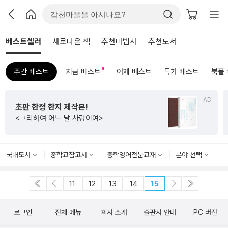
베스트셀러
새로나온 책
추천마법사
추천도서
주간 베스트
지금 베스트
어제 베스트
특가 베스트
북플
AD
초판 한정 한지 제작본!
<그리하여 어느 날 사랑이여>
국내도서
중학교참고서
중학영어전문교재
분야 선택
11
12
13
14
15
로그인
전체 메뉴
회사 소개
출판사 안내
PC 버전