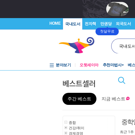
HOME
전자책
만권당
외국도서
국내도서
첫달무료
국내도
분야보기
오뒷세이아
추천마법사
베
베스트셀러
주간 베스트
지금 베스트
중학
종합
건강/취미
최근 1주
경제경영