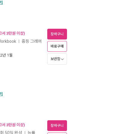
기
고서 3만원 이상)
장바구니
Workbook
중등 그래머
ㅣ
바로구매
22년 1월
보관함
기
고서 3만원 이상)
장바구니
어휘 50일 완성
능률
ㅣ