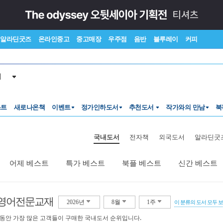
알라딘굿즈
온라인중고
중고매장
우주점
음반
블루레이
커피
서
스트
새로나온책
이벤트
정가인하도서
추천도서
작가와의 만남
북
국내도서
전자책
외국도서
알라딘굿
어제 베스트
특가 베스트
북플 베스트
신간 베스트
영어전문교재
2026년
8월
1주
이 분류의 도서 모두 
 동안 가장 많은 고객들이 구매한 국내도서 순위입니다.