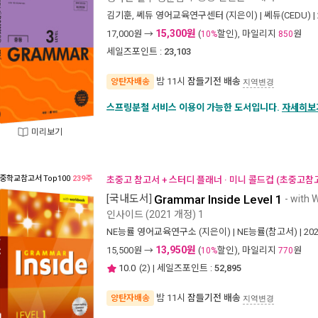
김기훈
,
쎄듀 영어교육연구센터
(지은이) |
쎄듀(CEDU)
|
15,300원
17,000
원 →
(
할인), 마일리지
원
10%
850
세일즈포인트 :
23,103
밤 11시
잠들기전 배송
양탄자배송
지역변경
스프링분철 서비스 이용이 가능한 도서입니다.
자세히보
미리보기
중학교참고서
Top100
239주
초중고 참고서 + 스터디 플래너 · 미니 콜드컵 (초중고참
[국내도서]
Grammar Inside Level 1
- with 
인사이드 (2021 개정) 1
NE능률 영어교육연구소
(지은이) |
NE능률(참고서)
| 20
13,950원
15,500
원 →
(
할인), 마일리지
원
10%
770
10.0
(
2
) | 세일즈포인트 :
52,895
밤 11시
잠들기전 배송
양탄자배송
지역변경