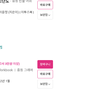
 고난도
- 중등 빈출 어휘
바로구매
이윤정
(지은이) |
이투스북
|
보관함
기
고서 3만원 이상)
장바구니
Workbook
중등 그래머
ㅣ
바로구매
22년 1월
보관함