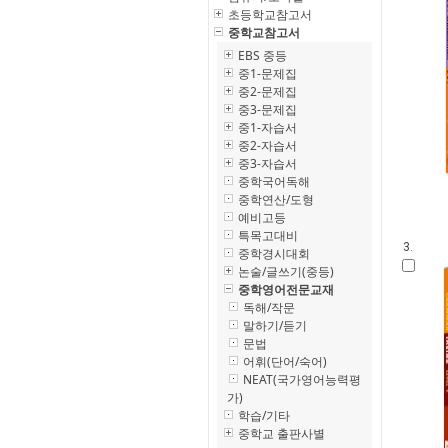
초등학교참고서
중학교참고서
EBS 중등
중1-문제집
중2-문제집
중3-문제집
중1-자습서
중2-자습서
중3-자습서
중학국어독해
중학연산/도형
예비고등
특목고대비
3.
중학경시대회
논술/글쓰기(중등)
중학영어전문교재
독해/작문
말하기/듣기
문법
어휘(단어/숙어)
NEAT(국가영어능력평
가)
학습/기타
중학교 출판사별