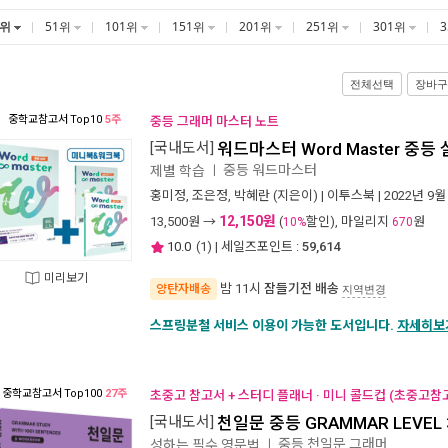
1위
51위
101위
151위
201위
251위
301위
전체선택
장바구
중학교참고서
Top10
5주
중등 그래머 마스터 노트
[국내도서]
워드마스터 Word Master 중등
중등 워드마스터
제별 학습
ㅣ
홍미정
,
조은정
,
박혜란
(지은이) |
이투스북
| 2022년 9월
12,150원
13,500
원 →
(
할인), 마일리지
원
10%
670
10.0
(
1
) | 세일즈포인트 :
59,614
미리보기
밤 11시
잠들기전 배송
양탄자배송
지역변경
스프링분철 서비스 이용이 가능한 도서입니다.
자세히보
중학교참고서
Top100
27주
초중고 참고서 + 스터디 플래너 · 미니 콜드컵 (초중고참
[국내도서]
천일문 중등 GRAMMAR LEVEL 
중등 천일문 그래머
성하는 필수 영문법
ㅣ