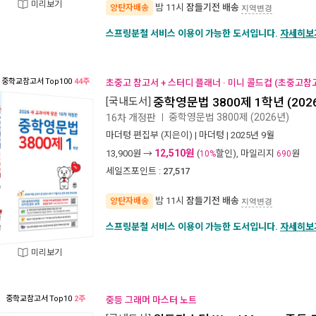
미리보기
밤 11시
잠들기전 배송
양탄자배송
지역변경
스프링분철 서비스 이용이 가능한 도서입니다.
자세히보
중학교참고서
Top100
44주
초중고 참고서 + 스터디 플래너 · 미니 콜드컵 (초중고참
[국내도서]
중학영문법 3800제 1학년 (202
중학영문법 3800제 (2026년)
16차 개정판
ㅣ
마더텅 편집부
(지은이) |
마더텅
| 2025년 9월
12,510원
13,900
원 →
(
할인), 마일리지
원
10%
690
세일즈포인트 :
27,517
밤 11시
잠들기전 배송
양탄자배송
지역변경
스프링분철 서비스 이용이 가능한 도서입니다.
자세히보
미리보기
중학교참고서
Top10
2주
중등 그래머 마스터 노트