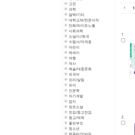
고전
과학
달력/기타
대학교재/전문서적
만화/라이트노벨
사회과학
1.
소설/시/희곡
수험서/자격증
어린이
에세이
여행
역사
예술/대중문화
외국어
요리/살림
유아
인문학
자기계발
잡지
장르소설
전집/중고전집
종교/역학
2.
좋은부모
청소년
컴퓨터/모바일