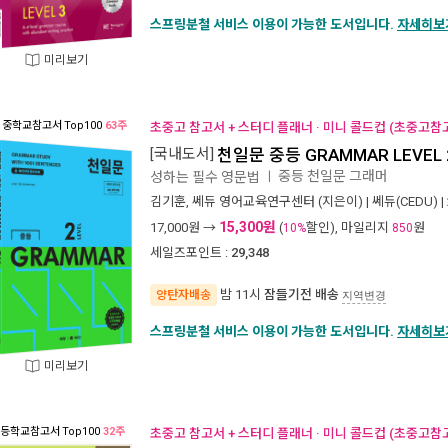
스프링분철 서비스 이용이 가능한 도서입니다.
자세히보
미리보기
중학교참고서
Top100
63주
초중고 참고서 + 스터디 플래너 · 미니 콜드컵 (초중고참
[국내도서]
천일문 중등 GRAMMAR LEVEL 
중등 천일문 그래머
성하는 필수 영문법
ㅣ
김기훈
,
쎄듀 영어교육연구센터
(지은이) |
쎄듀(CEDU)
|
15,300원
17,000
원 →
(
할인), 마일리지
원
10%
850
세일즈포인트 :
29,348
밤 11시
잠들기전 배송
양탄자배송
지역변경
스프링분철 서비스 이용이 가능한 도서입니다.
자세히보
미리보기
등학교참고서
Top100
32주
초중고 참고서 + 스터디 플래너 · 미니 콜드컵 (초중고참