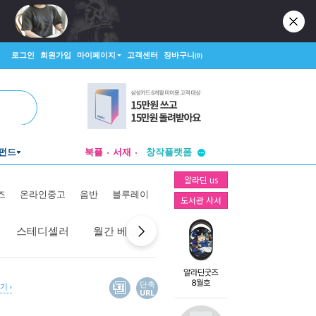
로그인
회원가입
마이페이지
고객센터
장바구니
(0)
투비컨티뉴드
펀드
북플
서재
창작플랫폼
투비컨티뉴드
알라딘 us
즈
온라인중고
음반
블루레이
도서관 사서
스테디셀러
월간 베스트
역대 베스트
선물 베스트
단축
보기
URL