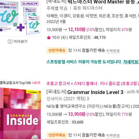
[국내도서]
워드마스터 Word Master 중등
중등 워드마스터
주제별 학습
ㅣ
박혜란
,
이경미
,
강중원
,
박정연
,
최은경
,
조은정
,
홍석현
,
2022년 9월
12,150원
13,500
원 →
(
할인), 마일리지
원
10%
670
10.0
(
4
) | 세일즈포인트 :
48,170
미리보기
밤 11시
잠들기전 배송
양탄자배송
지역변경
스프링분철 서비스 이용이 가능한 도서입니다.
자세히보
중학교참고서
Top100
145주
초중고 참고서 + 스터디 플래너 · 미니 콜드컵 (초중고참
[국내도서]
Grammar Inside Level 3
- with 
인사이드 (2021 개정) 3
NE능률 영어교육연구소
(지은이) |
NE능률(참고서)
| 20
13,950원
15,500
원 →
(
할인), 마일리지
원
10%
770
세일즈포인트 :
33,605
밤 11시
잠들기전 배송
양탄자배송
지역변경