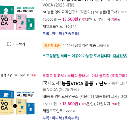
VOCA (2025 개정)
NE능률 영어교육연구소
(지은이) |
NE능률(참고서)
| 20
13,500원
15,000
원 →
(
할인), 마일리지
원
10%
750
세일즈포인트 :
30,244
부록 : 미니북 (책속부록)
미리보기
밤 11시
잠들기전 배송
양탄자배송
지역변경
스프링분철 서비스 이용이 가능한 도서입니다.
자세히보
중학교참고서
Top100
31주
초중고 참고서 + 스터디 플래너 · 미니 콜드컵 (초중고참
[국내도서]
능률VOCA 중등 고난도
- 중학 고난
률 VOCA (2025 개정)
NE능률 영어교육연구소
(지은이) |
NE능률(참고서)
| 20
13,500원
15,000
원 →
(
할인), 마일리지
원
10%
750
세일즈포인트 :
22,678
부록 : 미니북 (책속부록)