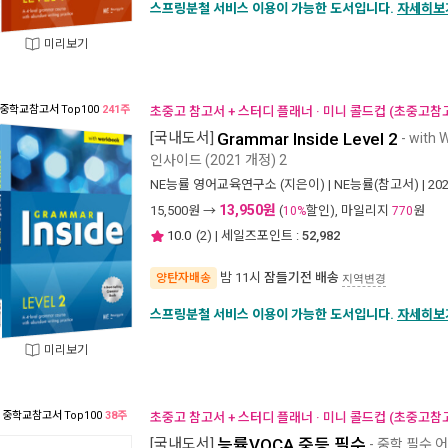
스프링분철 서비스 이용이 가능한 도서입니다.
자세히보
미리보기
중학교참고서
Top100
241주
초중고 참고서 + 스터디 플래너 · 미니 콜드컵 (초중고참
[국내도서]
Grammar Inside Level 2
- with 
인사이드 (2021 개정) 2
NE능률 영어교육연구소
(지은이) |
NE능률(참고서)
| 20
13,950원
15,500
원 →
(
할인), 마일리지
원
10%
770
10.0
(
2
) | 세일즈포인트 :
52,982
밤 11시
잠들기전 배송
양탄자배송
지역변경
스프링분철 서비스 이용이 가능한 도서입니다.
자세히보
미리보기
중학교참고서
Top100
38주
초중고 참고서 + 스터디 플래너 · 미니 콜드컵 (초중고참
[국내도서]
능률VOCA 중등 필수
- 중학 필수 