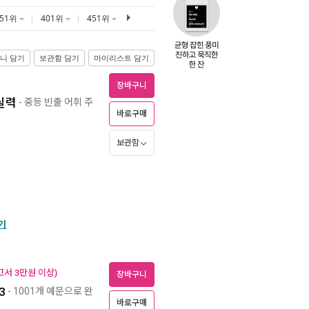
351위
401위
451위
니 담기
보관함 담기
마이리스트 담기
장바구니
 실력
- 중등 빈출 어휘 주
바로구매
보관함
기
고서 3만원 이상)
장바구니
3
- 1001개 예문으로 완
바로구매