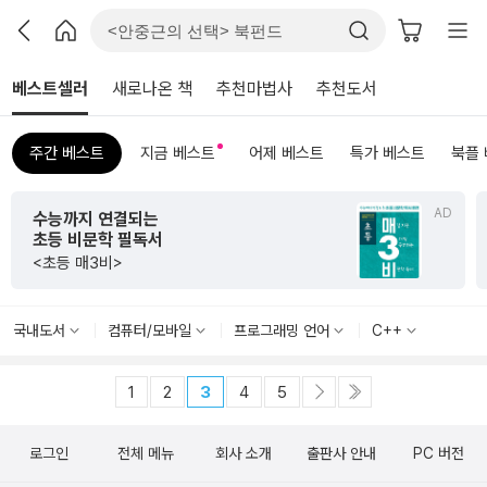
베스트셀러
새로나온 책
추천마법사
추천도서
주간 베스트
지금 베스트
어제 베스트
특가 베스트
북플
AD
수능까지 연결되는
초등 비문학 필독서
<초등 매3비>
국내도서
컴퓨터/모바일
프로그래밍 언어
C++
1
2
3
4
5
로그인
전체 메뉴
회사 소개
출판사 안내
PC 버전