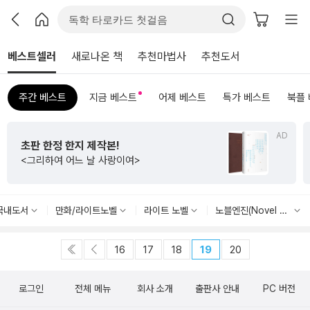
베스트셀러
새로나온 책
추천마법사
추천도서
주간 베스트
지금 베스트
어제 베스트
특가 베스트
북플
AD
초판 한정 한지 제작본!
<그리하여 어느 날 사랑이여>
국내도서
만화/라이트노벨
라이트 노벨
노블엔진(Novel Engine)
16
17
18
19
20
로그인
전체 메뉴
회사 소개
출판사 안내
PC 버전