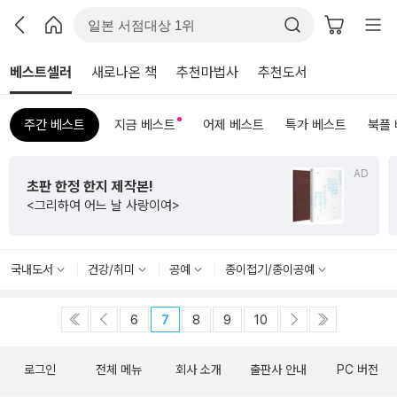
베스트셀러
새로나온 책
추천마법사
추천도서
주간 베스트
지금 베스트
어제 베스트
특가 베스트
북플
AD
초판 한정 한지 제작본!
<그리하여 어느 날 사랑이여>
국내도서
건강/취미
공예
종이접기/종이공예
6
7
8
9
10
로그인
전체 메뉴
회사 소개
출판사 안내
PC 버전