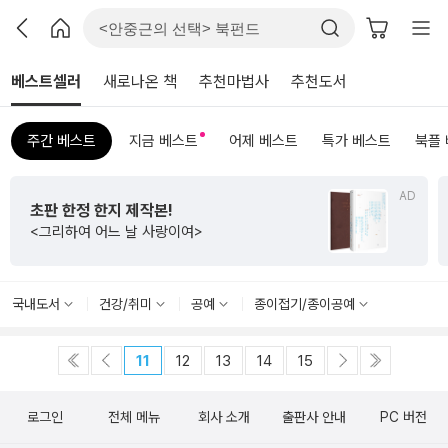
베스트셀러
새로나온 책
추천마법사
추천도서
주간 베스트
지금 베스트
어제 베스트
특가 베스트
북플
AD
초판 한정 한지 제작본!
<그리하여 어느 날 사랑이여>
국내도서
건강/취미
공예
종이접기/종이공예
11
12
13
14
15
로그인
전체 메뉴
회사 소개
출판사 안내
PC 버전