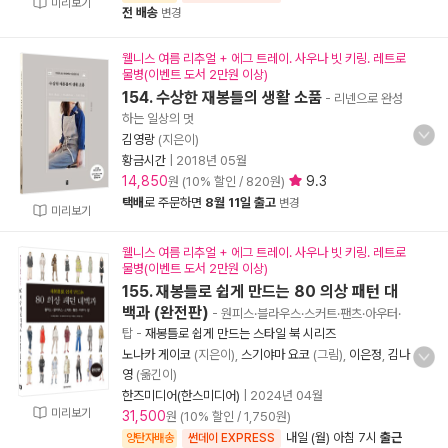
미리보기
전 배송
변경
웰니스 여름 리추얼 + 에그 트레이. 사우나 빗 키링. 레트로
물병(이벤트 도서 2만원 이상)
154. 수상한 재봉틀의 생활 소품
- 리넨으로 완성
하는 일상의 멋
김영랑
(지은이)
황금시간
|
2018년 05월
14,850
9.3
원 (10% 할인 / 820원)
택배
로 주문하면
8월 11일 출고
변경
미리보기
웰니스 여름 리추얼 + 에그 트레이. 사우나 빗 키링. 레트로
물병(이벤트 도서 2만원 이상)
155. 재봉틀로 쉽게 만드는 80 의상 패턴 대
백과 (완전판)
- 원피스·블라우스·스커트·팬츠·아우터·
탑
-
재봉틀로 쉽게 만드는 스타일 북 시리즈
노나카 게이코
(지은이),
스기야마 요코
(그림),
이은정
,
김나
영
(옮긴이)
한즈미디어(한스미디어)
|
2024년 04월
미리보기
31,500
원 (10% 할인 / 1,750원)
내일 (월) 아침 7시
출근
양탄자배송
썬데이 EXPRESS