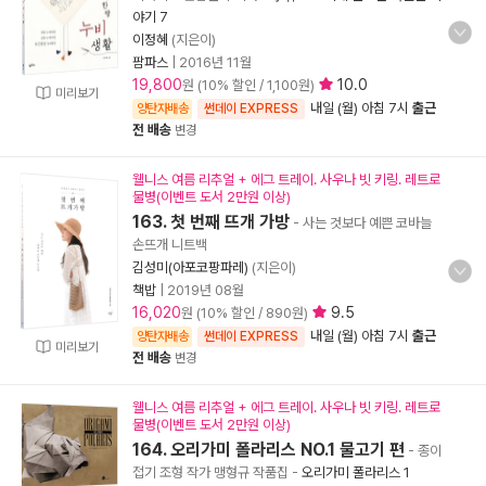
야기 7
이정혜
(지은이)
팜파스
|
2016년 11월
19,800
10.0
원 (10% 할인 / 1,100원)
미리보기
내일 (월) 아침 7시
출근
양탄자배송
썬데이 EXPRESS
전 배송
변경
웰니스 여름 리추얼 + 에그 트레이. 사우나 빗 키링. 레트로
물병(이벤트 도서 2만원 이상)
163. 첫 번째 뜨개 가방
- 사는 것보다 예쁜 코바늘
손뜨개 니트백
김성미(아포코팡파레)
(지은이)
책밥
|
2019년 08월
16,020
9.5
원 (10% 할인 / 890원)
내일 (월) 아침 7시
출근
양탄자배송
썬데이 EXPRESS
미리보기
전 배송
변경
웰니스 여름 리추얼 + 에그 트레이. 사우나 빗 키링. 레트로
물병(이벤트 도서 2만원 이상)
164. 오리가미 폴라리스 NO.1 물고기 편
- 종이
접기 조형 작가 맹형규 작품집
-
오리가미 폴라리스 1