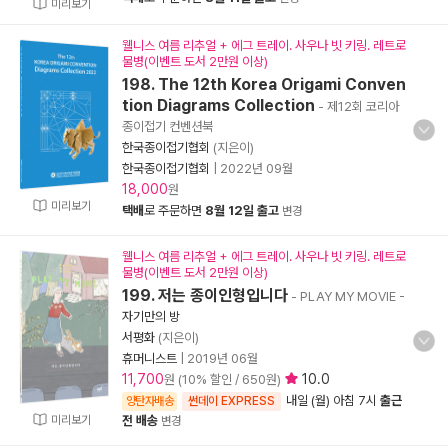
미리보기
웰니스 여름 리추얼 + 에그 트레이. 사우나 빗 키링. 레트로
물병(이벤트 도서 2만원 이상)
198. The 12th Korea Origami Conven
tion Diagrams Collection
- 제12회 코리아
종이접기 컨벤션북
한국종이접기협회
(지은이)
한국종이접기협회
|
2022년 09월
18,000
원
미리보기
택배
로 주문하면
8월 12일 출고
변경
웰니스 여름 리추얼 + 에그 트레이. 사우나 빗 키링. 레트로
물병(이벤트 도서 2만원 이상)
199. 저는 종이인형입니다
- PLAY MY MOVIE
-
자기만의 방
서평화
(지은이)
휴머니스트
|
2019년 06월
11,700
10.0
원 (10% 할인 / 650원)
내일 (월) 아침 7시
출근
양탄자배송
썬데이 EXPRESS
미리보기
전 배송
변경