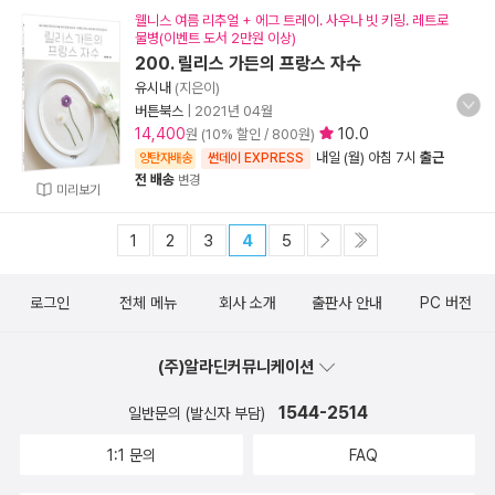
웰니스 여름 리추얼 + 에그 트레이. 사우나 빗 키링. 레트로
물병(이벤트 도서 2만원 이상)
200. 릴리스 가든의 프랑스 자수
유시내
(지은이)
버튼북스
|
2021년 04월
14,400
10.0
원 (10% 할인 / 800원)
내일 (월) 아침 7시
출근
양탄자배송
썬데이 EXPRESS
전 배송
변경
미리보기
1
2
3
4
5
로그인
전체 메뉴
회사 소개
출판사 안내
PC 버전
(주)알라딘커뮤니케이션
1544-2514
일반문의 (발신자 부담)
1:1 문의
FAQ