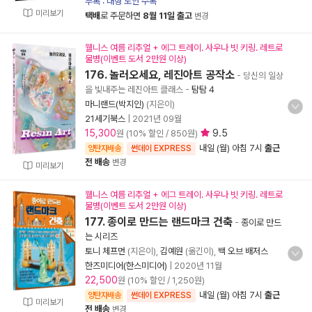
부록 : 대형 도안 수록
미리보기
택배
로 주문하면
8월 11일 출고
변경
웰니스 여름 리추얼 + 에그 트레이. 사우나 빗 키링. 레트로
물병(이벤트 도서 2만원 이상)
176. 놀러오세요, 레진아트 공작소
- 당신의 일상
을 빛내주는 레진아트 클래스
-
탐탐 4
마니랜드(박지인)
(지은이)
21세기북스
|
2021년 09월
15,300
9.5
원 (10% 할인 / 850원)
내일 (월) 아침 7시
출근
양탄자배송
썬데이 EXPRESS
전 배송
변경
미리보기
웰니스 여름 리추얼 + 에그 트레이. 사우나 빗 키링. 레트로
물병(이벤트 도서 2만원 이상)
177. 종이로 만드는 랜드마크 건축
-
종이로 만드
는 시리즈
토니 체프먼
(지은이),
김예원
(옮긴이),
백 오브 배저스
한즈미디어(한스미디어)
|
2020년 11월
22,500
원 (10% 할인 / 1,250원)
내일 (월) 아침 7시
출근
양탄자배송
썬데이 EXPRESS
미리보기
전 배송
변경