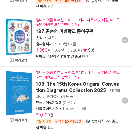
내일 (월) 아침 7시
출근
미리보기
양탄자배송
썬데이 EXPRESS
전 배송
변경
웰니스 여름 리추얼 + 에그 트레이. 사우나 빗 키링. 레트로
물병(이벤트 도서 2만원 이상)
187. 곰손의 마법학교 종이구관
손정아
(지은이)
솜씨컴퍼니
|
2019년 07월
3,960
9.8
원 (10% 할인 / 220원)
택배
로 주문하면
8월 11일 출고
변경
미리보기
웰니스 여름 리추얼 + 에그 트레이. 사우나 빗 키링. 레트로
물병(이벤트 도서 2만원 이상)
188. The 15th Korea Origami Conven
tion Diagrams Collection 2025
- 제15회
코리아 종이접기 컨벤션북
한국종이접기협회
(지은이)
한국종이접기협회
|
2025년 09월
20,000
원
미리보기
내일 (월) 아침 7시
출근
양탄자배송
썬데이 EXPRESS
전 배송
변경