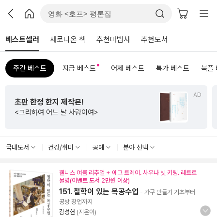
베스트셀러
새로나온 책
추천마법사
추천도서
주간 베스트
지금 베스트
어제 베스트
특가 베스트
북플
AD
초판 한정 한지 제작본!
<그리하여 어느 날 사랑이여>
국내도서
건강/취미
공예
분야 선택
웰니스 여름 리추얼 + 에그 트레이. 사우나 빗 키링. 레트로
물병(이벤트 도서 2만원 이상)
151. 철학이 있는 목공수업
- 가구 만들기 기초부터
공방 창업까지
김성헌
(지은이)