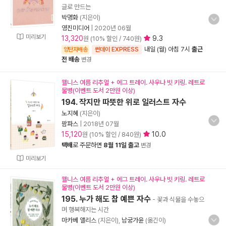
글로 만드는
박명화
(지은이)
영진미디어
|
2020년 06월
미리보기
13,320
9.3
원 (10% 할인 / 740원)
내일 (월) 아침 7시
출근
양탄자배송
썬데이 EXPRESS
전 배송
변경
웰니스 여름 리추얼 + 에그 트레이. 사우나 빗 키링. 레트로
물병(이벤트 도서 2만원 이상)
194. 작지만 따뜻한 위로 일러스트 자수
노지혜
(지은이)
팜파스
|
2018년 07월
15,120
10.0
원 (10% 할인 / 840원)
택배
로 주문하면
8월 11일 출고
변경
미리보기
웰니스 여름 리추얼 + 에그 트레이. 사우나 빗 키링. 레트로
물병(이벤트 도서 2만원 이상)
195. 누가 해도 참 예쁜 자수
- 꽃과 식물을 수놓으
며 행복해지는 시간
마카베 앨리스
(지은이),
남궁가윤
(옮긴이)