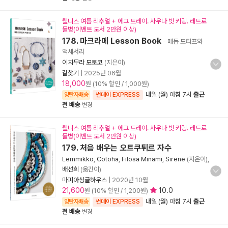
웰니스 여름 리추얼 + 에그 트레이. 사우나 빗 키링. 레트로
물병(이벤트 도서 2만원 이상)
178. 마크라메 Lesson Book
- 매듭 모티프와
액세서리
이치무라 모토코
(지은이)
길찾기
|
2025년 06월
18,000
원 (10% 할인 / 1,000원)
내일 (월) 아침 7시
출근
양탄자배송
썬데이 EXPRESS
전 배송
변경
웰니스 여름 리추얼 + 에그 트레이. 사우나 빗 키링. 레트로
물병(이벤트 도서 2만원 이상)
179. 처음 배우는 오트쿠튀르 자수
Lemmikko
,
Cotoha
,
Filosa Minami
,
Sirene
(지은이),
배선희
(옮긴이)
마피아싱글하우스
|
2020년 10월
21,600
10.0
원 (10% 할인 / 1,200원)
내일 (월) 아침 7시
출근
양탄자배송
썬데이 EXPRESS
전 배송
변경