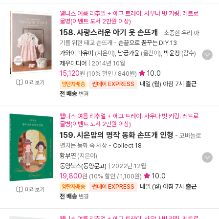
웰니스 여름 리추얼 + 에그 트레이. 사우나 빗 키링. 레트로
물병(이벤트 도서 2만원 이상)
158. 사랑스러운 아기 옷 손뜨개
- 소중한 우리 아
기를 위한 태교 손뜨개
-
손끝으로 꿈꾸는 DIY 13
가와이 마유미
(지은이),
남궁가윤
(옮긴이),
박윤정
(감수)
제우미디어
|
2014년 10월
15,120
10.0
원 (10% 할인 / 840원)
미리보기
내일 (월) 아침 7시
출근
양탄자배송
썬데이 EXPRESS
전 배송
변경
웰니스 여름 리추얼 + 에그 트레이. 사우나 빗 키링. 레트로
물병(이벤트 도서 2만원 이상)
159. 시은맘의 명작 동화 손뜨개 인형
- 코바늘로
펼치는 동화 속 세상
-
Collect 18
황부연
(지은이)
동양북스(동양문고)
|
2022년 12월
19,800
10.0
원 (10% 할인 / 1,100원)
내일 (월) 아침 7시
출근
양탄자배송
썬데이 EXPRESS
미리보기
전 배송
변경
웰니스 여름 리추얼 + 에그 트레이. 사우나 빗 키링. 레트로