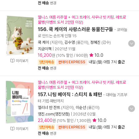
전 배송
변경
웰니스 여름 리추얼 + 에그 트레이. 사우나 빗 키링. 레트로
물병(이벤트 도서 2만원 이상)
156. 쿡 케이의 사랑스러운 동물친구들
- 코바늘
로 만드는 손뜨개 인형 15
쿡 케이
(지은이),
김수영
(옮긴이),
정혜진
(감수)
지금이책
|
2021년 11월
16,200
10.0
원 (10% 할인 / 900원)
미리보기
내일 (월) 아침 7시
출근
양탄자배송
썬데이 EXPRESS
전 배송
변경
웰니스 여름 리추얼 + 에그 트레이. 사우나 빗 키링. 레트로
물병(이벤트 도서 2만원 이상)
157. 니팅 베이직 : 스티치 & 패턴
- 대바늘 기초부
터 기법·패턴까지
엘리너 반 잔트
(지은이),
이순선
(옮긴이)
영진.com(영진닷컴)
|
2026년 02월
23,400
10.0
원 (10% 할인 / 1,300원)
내일 (월) 아침 7시
출근
양탄자배송
썬데이 EXPRESS
미리보기
전 배송
변경