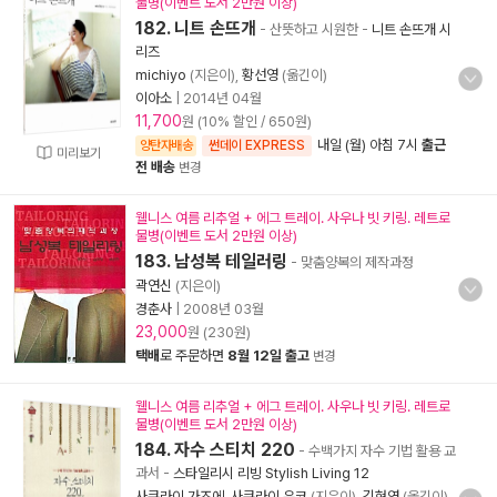
물병(이벤트 도서 2만원 이상)
182. 니트 손뜨개
- 산뜻하고 시원한
-
니트 손뜨개 시
리즈
michiyo
(지은이),
황선영
(옮긴이)
이아소
|
2014년 04월
11,700
원 (10% 할인 / 650원)
내일 (월) 아침 7시
출근
양탄자배송
썬데이 EXPRESS
미리보기
전 배송
변경
웰니스 여름 리추얼 + 에그 트레이. 사우나 빗 키링. 레트로
물병(이벤트 도서 2만원 이상)
183. 남성복 테일러링
- 맞춤양복의 제작과정
곽연신
(지은이)
경춘사
|
2008년 03월
23,000
원 (230원)
택배
로 주문하면
8월 12일 출고
변경
웰니스 여름 리추얼 + 에그 트레이. 사우나 빗 키링. 레트로
물병(이벤트 도서 2만원 이상)
184. 자수 스티치 220
- 수백가지 자수 기법 활용 교
과서
-
스타일리시 리빙 Stylish Living 12
사쿠라이 가즈에
,
사쿠라이 유코
(지은이),
김현영
(옮긴이),