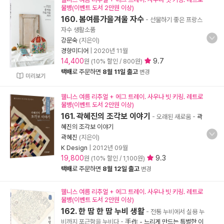
물병(이벤트 도서 2만원 이상)
160. 봄여름가을겨울 자수
- 선물하기 좋은 프랑스
자수 생활소품
강문숙
(지은이)
경향미디어
|
2020년 11월
14,400
9.7
원 (10% 할인 / 800원)
택배
로 주문하면
8월 11일 출고
변경
미리보기
웰니스 여름 리추얼 + 에그 트레이. 사우나 빗 키링. 레트로
물병(이벤트 도서 2만원 이상)
161. 곽혜진의 조각보 이야기
- 오래된 새로움
-
곽
혜진의 조각보 이야기
곽혜진
(지은이)
K Design
|
2012년 09월
19,800
9.3
원 (10% 할인 / 1,100원)
택배
로 주문하면
8월 12일 출고
변경
웰니스 여름 리추얼 + 에그 트레이. 사우나 빗 키링. 레트로
물병(이벤트 도서 2만원 이상)
162. 한 땀 한 땀 누비 생활
- 전통 누비에서 실용 누
비까지 포근함을 누비다
-
手作 - 느리게 만드는 특별한 이