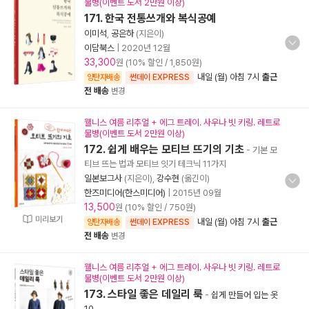
물병(이벤트 도서 2만원 이상)
171. 한국 전통쓰개와 복식공예
이미석
,
공은하
(지은이)
이담북스
|
2020년 12월
33,300
원 (10% 할인 / 1,850원)
내일 (월) 아침 7시
출근
양탄자배송
썬데이 EXPRESS
전 배송
변경
웰니스 여름 리추얼 + 에그 트레이. 사우나 빗 키링. 레트로
물병(이벤트 도서 2만원 이상)
172. 쉽게 배우는 모티브 뜨기의 기초
- 기본 모
티브 뜨는 법과 모티브 잇기 테크닉 11가지
일본보그사
(지은이),
강수현
(옮긴이)
한즈미디어(한스미디어)
|
2015년 09월
13,500
원 (10% 할인 / 750원)
미리보기
내일 (월) 아침 7시
출근
양탄자배송
썬데이 EXPRESS
전 배송
변경
웰니스 여름 리추얼 + 에그 트레이. 사우나 빗 키링. 레트로
물병(이벤트 도서 2만원 이상)
173. 스타일 좋은 데일리 룩
-
쉽게 만들어 입는 옷
10