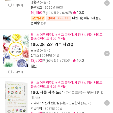
맹형규
(지은이)
미리보기
블랙잉크
|
2025년 06월
16,650
10.0
원 (10% 할인 / 920원)
내일 (월) 아침 7시
출근
양탄자배송
썬데이 EXPRESS
전 배송
변경
웰니스 여름 리추얼 + 에그 트레이. 사우나 빗 키링. 레트로
물병(이벤트 도서 2만원 이상)
165. 앨리스의 리본 작업실
김영은
(지은이)
팜파스
|
2014년 04월
13,500
10.0
원 (10% 할인 / 750원)
절판
미리보기
웰니스 여름 리추얼 + 에그 트레이. 사우나 빗 키링. 레트로
물병(이벤트 도서 2만원 이상)
166. 식물 자수 도감
- 자수로 표현하는 꽃과 나무, 열
매 285
가와데쇼보신사 편집팀
(지은이),
김한나
(옮긴이)
지금이책
|
2021년 05월