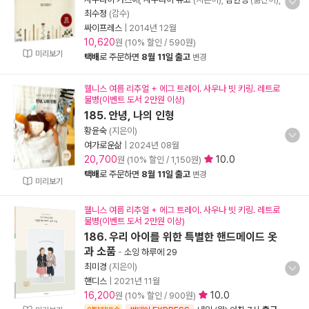
최수정
(감수)
싸이프레스
|
2014년 12월
10,620
원 (10% 할인 / 590원)
미리보기
택배
로 주문하면
8월 11일 출고
변경
웰니스 여름 리추얼 + 에그 트레이. 사우나 빗 키링. 레트로
물병(이벤트 도서 2만원 이상)
185. 안녕, 나의 인형
황윤숙
(지은이)
여가로운삶
|
2024년 08월
20,700
10.0
원 (10% 할인 / 1,150원)
택배
로 주문하면
8월 11일 출고
변경
미리보기
웰니스 여름 리추얼 + 에그 트레이. 사우나 빗 키링. 레트로
물병(이벤트 도서 2만원 이상)
186. 우리 아이를 위한 특별한 핸드메이드 옷
과 소품
-
소잉 하루에 29
최미경
(지은이)
핸디스
|
2021년 11월
16,200
10.0
원 (10% 할인 / 900원)