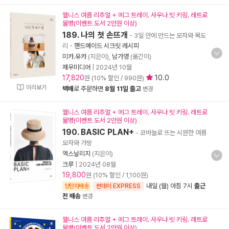
웰니스 여름 리추얼 + 에그 트레이. 사우나 빗 키링. 레트로
물병(이벤트 도서 2만원 이상)
189. 나의 첫 손뜨개
- 3일 안에 만드는 모자와 목도
리
-
핸드메이드 시크릿 레시피
미카.유카
(지은이),
남가영
(옮긴이)
제우미디어
|
2024년 10월
17,820
10.0
원 (10% 할인 / 990원)
미리보기
택배
로 주문하면
8월 11일 출고
변경
웰니스 여름 리추얼 + 에그 트레이. 사우나 빗 키링. 레트로
물병(이벤트 도서 2만원 이상)
190. BASIC PLAN+
- 코바늘로 뜨는 시원한 여름
모자와 가방
엑스날리지
(지은이)
크루
|
2024년 08월
19,800
원 (10% 할인 / 1,100원)
내일 (월) 아침 7시
출근
양탄자배송
썬데이 EXPRESS
전 배송
변경
웰니스 여름 리추얼 + 에그 트레이. 사우나 빗 키링. 레트로
물병(이벤트 도서 2만원 이상)