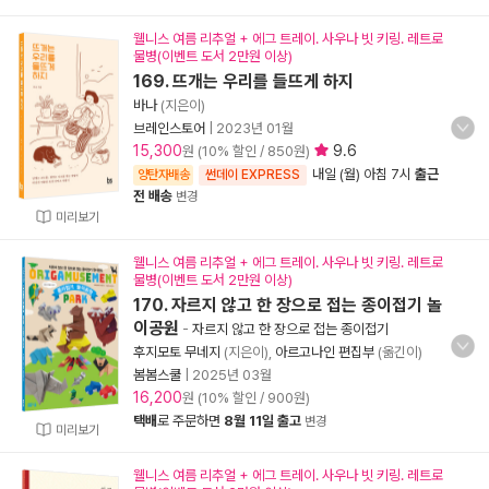
웰니스 여름 리추얼 + 에그 트레이. 사우나 빗 키링. 레트로
물병(이벤트 도서 2만원 이상)
169. 뜨개는 우리를 들뜨게 하지
바나
(지은이)
브레인스토어
|
2023년 01월
15,300
9.6
원 (10% 할인 / 850원)
내일 (월) 아침 7시
출근
양탄자배송
썬데이 EXPRESS
전 배송
변경
미리보기
웰니스 여름 리추얼 + 에그 트레이. 사우나 빗 키링. 레트로
물병(이벤트 도서 2만원 이상)
170. 자르지 않고 한 장으로 접는 종이접기 놀
이공원
-
자르지 않고 한 장으로 접는 종이접기
후지모토 무네지
(지은이),
아르고나인 편집부
(옮긴이)
봄봄스쿨
|
2025년 03월
16,200
원 (10% 할인 / 900원)
택배
로 주문하면
8월 11일 출고
변경
미리보기
웰니스 여름 리추얼 + 에그 트레이. 사우나 빗 키링. 레트로