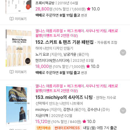
초록비책공방
|
2019년 04월
28,800
10.0
원 (10% 할인 / 1,600원)
택배
로 주문하면
8월 11일 출고
변경
미리보기
웰니스 여름 리추얼 + 에그 트레이. 사우나 빗 키링. 레트로
물병(이벤트 도서 2만원 이상)
152. 스커트 & 팬츠 기본 패턴집
- 자유롭게 조합
하여 나만의 디자인 만들기
노기 요코
(지은이),
남궁가윤
(옮긴이)
한즈미디어(한스미디어)
|
2023년 03월
18,000
10.0
원 (10% 할인 / 1,000원)
미리보기
택배
로 주문하면
8월 11일 출고
변경
웰니스 여름 리추얼 + 에그 트레이. 사우나 빗 키링. 레트로
물병(이벤트 도서 2만원 이상)
153. michiyo의 4사이즈 니팅
- 원하는 치수로
선택해서 만드는 나만의 니트웨어
michiyo
(지은이),
김한나
(옮긴이),
김수산나
(감수)
지금이책
|
2025년 02월
15,120
10.0
원 (10% 할인 / 840원)
내일 (월) 아침 7시
출근
양탄자배송
썬데이 EXPRESS