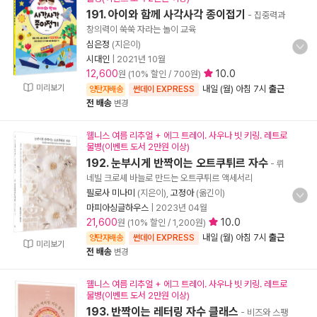
191. 아이와 함께 사각사각 종이접기
- 집중력과
창의력이 쑥쑥 자라는 놀이 교육
심은정
(지은이)
시대인
|
2021년 10월
12,600
10.0
원 (10% 할인 / 700원)
미리보기
내일 (월) 아침 7시
출근
양탄자배송
썬데이 EXPRESS
전 배송
변경
웰니스 여름 리추얼 + 에그 트레이. 사우나 빗 키링. 레트로
물병(이벤트 도서 2만원 이상)
192. 눈부시게 반짝이는 오트쿠튀르 자수
- 뤼
네빌 크로셰 바늘로 만드는 오트쿠튀르 액세서리
필로사 미나미
(지은이),
고정아
(옮긴이)
마피아싱글하우스
|
2023년 04월
21,600
10.0
원 (10% 할인 / 1,200원)
내일 (월) 아침 7시
출근
양탄자배송
썬데이 EXPRESS
미리보기
전 배송
변경
웰니스 여름 리추얼 + 에그 트레이. 사우나 빗 키링. 레트로
물병(이벤트 도서 2만원 이상)
193. 반짝이는 레터링 자수 클래스
- 비즈와 스팽