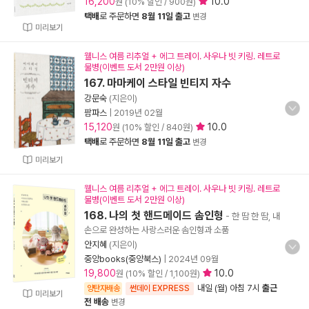
16,200
10.0
원 (10% 할인 / 900원)
택배
로 주문하면
8월 11일 출고
변경
미리보기
웰니스 여름 리추얼 + 에그 트레이. 사우나 빗 키링. 레트로
물병(이벤트 도서 2만원 이상)
167. 마마케이 스타일 빈티지 자수
강문숙
(지은이)
팜파스
|
2019년 02월
15,120
10.0
원 (10% 할인 / 840원)
택배
로 주문하면
8월 11일 출고
변경
미리보기
웰니스 여름 리추얼 + 에그 트레이. 사우나 빗 키링. 레트로
물병(이벤트 도서 2만원 이상)
168. 나의 첫 핸드메이드 솜인형
- 한 땀 한 땀, 내
손으로 완성하는 사랑스러운 솜인형과 소품
안지혜
(지은이)
중앙books(중앙북스)
|
2024년 09월
19,800
10.0
원 (10% 할인 / 1,100원)
내일 (월) 아침 7시
출근
양탄자배송
썬데이 EXPRESS
미리보기
전 배송
변경