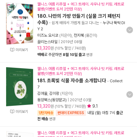
웰니스 여름 리추얼 + 에그 트레이. 사우나 빗 키링. 레트로
물병(이벤트 도서 2만원 이상)
180. 나만의 가방 만들기 (실물 크기 패턴지
수록)
- 쉽게 배워서 가볍게 들고 다니는
-
누구나 뚝딱 DI
Y 2
미즈노 요시코
(지은이),
전지혜
(옮긴이)
끌리는스타일
|
2019년 08월
13,320
원 (10% 할인 / 740원)
미리보기
택배
로 주문하면
8월 10일 출고
변경
웰니스 여름 리추얼 + 에그 트레이. 사우나 빗 키링. 레트로
물병(이벤트 도서 2만원 이상)
181. 초록빛 식물 자수를 소개합니다
-
Collect
7
김여울
,
김이랑
(지은이)
동양북스(동양문고)
|
2021년 03월
13,320
9.1
원 (10% 할인 / 740원)
미리보기
내일 (월) 아침 7시
출근
양탄자배송
썬데이 EXPRESS
전 배송
변경
웰니스 여름 리추얼 + 에그 트레이. 사우나 빗 키링. 레트로