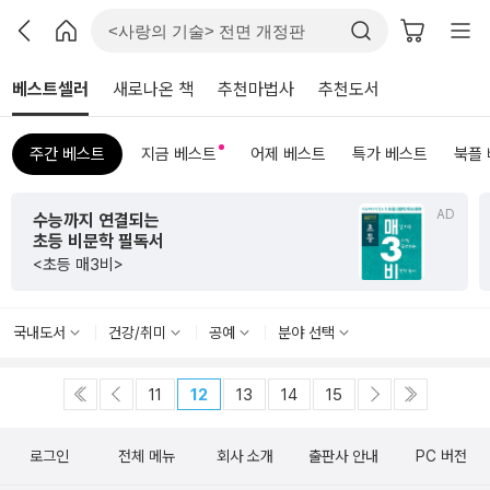
베스트셀러
새로나온 책
추천마법사
추천도서
주간 베스트
지금 베스트
어제 베스트
특가 베스트
북플
AD
수능까지 연결되는
초등 비문학 필독서
<초등 매3비>
국내도서
건강/취미
공예
분야 선택
11
12
13
14
15
로그인
전체 메뉴
회사 소개
출판사 안내
PC 버전