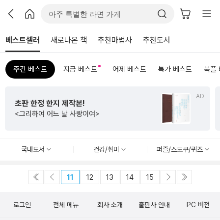
베스트셀러
새로나온 책
추천마법사
추천도서
주간 베스트
지금 베스트
어제 베스트
특가 베스트
북플
AD
초판 한정 한지 제작본!
<그리하여 어느 날 사랑이여>
국내도서
건강/취미
퍼즐/스도쿠/퀴즈
11
12
13
14
15
로그인
전체 메뉴
회사 소개
출판사 안내
PC 버전