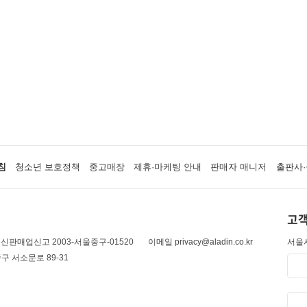
침
청소년 보호정책
중고매장
제휴·마케팅 안내
판매자 매니저
출판사·
고객
신판매업신고 2003-서울중구-01520
이메일 privacy@aladin.co.kr
서울시
구 서소문로 89-31