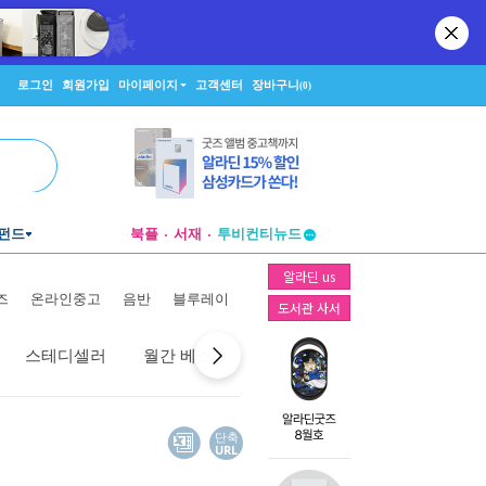
로그인
회원가입
마이페이지
고객센터
장바구니
(0)
펀드
북플
서재
투비컨티뉴드
창작플랫폼
알라딘 us
투비컨티뉴드
즈
온라인중고
음반
블루레이
도서관 사서
스테디셀러
월간 베스트
역대 베스트
선물 베스트
단축
URL