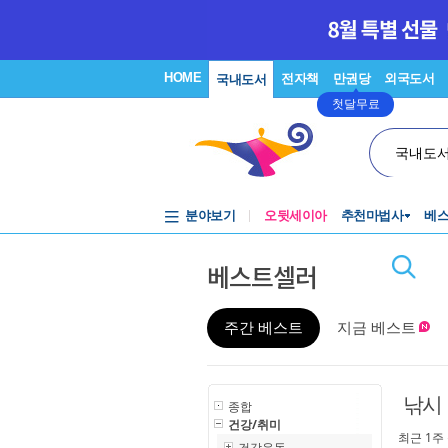
HOME
전자책
만권당
외국도서
국내도서
첫달무료
국내도
분야보기
오뒷세이아
추천마법사
베
베스트셀러
주간 베스트
지금 베스트
낚시
종합
건강/취미
최근 1주
건강운동