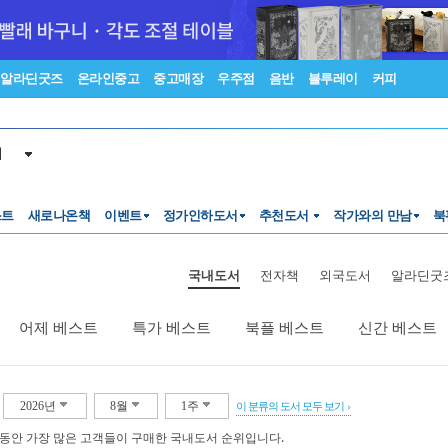
알라딘굿즈
온라인중고
중고매장
우주점
음반
블루레이
커피
서
스트
새로나온책
이벤트
정가인하도서
추천도서
작가와의 만남
북
국내도서
전자책
외국도서
알라딘굿
어제 베스트
특가 베스트
북플 베스트
신간 베스트
2026년
8월
1주
이 분류의 도서 모두 보기
 동안 가장 많은 고객들이 구매한 국내도서 순위입니다.