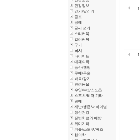
건강정보
걷기/달리기
골프
공예
글씨 쓰기
스티커북
컬러링북
구기
낚시
다이어트
대체의학
등산/캠핑
무예/무술
바둑/장기
반려동물
수영/수상스포츠
스포츠/레저 기타
원예
재난/생존/서바이벌
정신건강
질병치료와 예방
취미기타
퍼즐/스도쿠/퀴즈
한의학