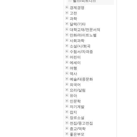
헬스/피트니스
경제경영
고전
과학
달력/기타
대학교재/전문서적
만화/라이트노벨
사회과학
소설/시/희곡
수험서/자격증
어린이
에세이
여행
역사
예술/대중문화
외국어
요리/살림
유아
인문학
자기계발
잡지
장르소설
전집/중고전집
종교/역학
좋은부모