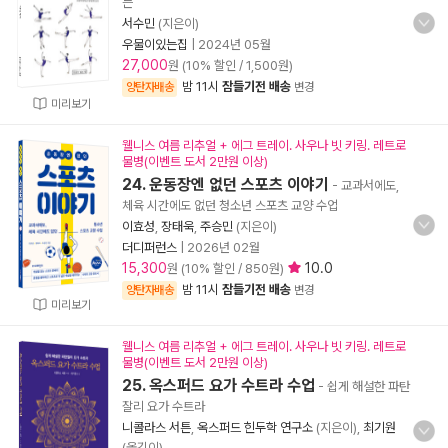
는
서수민
(지은이)
우물이있는집
|
2024년 05월
27,000
원 (10% 할인 / 1,500원)
밤 11시
잠들기전 배송
양탄자배송
변경
미리보기
웰니스 여름 리추얼 + 에그 트레이. 사우나 빗 키링. 레트로
물병(이벤트 도서 2만원 이상)
24. 운동장엔 없던 스포츠 이야기
- 교과서에도,
체육 시간에도 없던 청소년 스포츠 교양 수업
이효성
,
장태욱
,
주승민
(지은이)
더디퍼런스
|
2026년 02월
15,300
10.0
원 (10% 할인 / 850원)
밤 11시
잠들기전 배송
양탄자배송
변경
미리보기
웰니스 여름 리추얼 + 에그 트레이. 사우나 빗 키링. 레트로
물병(이벤트 도서 2만원 이상)
25. 옥스퍼드 요가 수트라 수업
- 쉽게 해설한 파탄
잘리 요가 수트라
니콜라스 서튼
,
옥스퍼드 힌두학 연구소
(지은이),
최기원
(옮긴이)