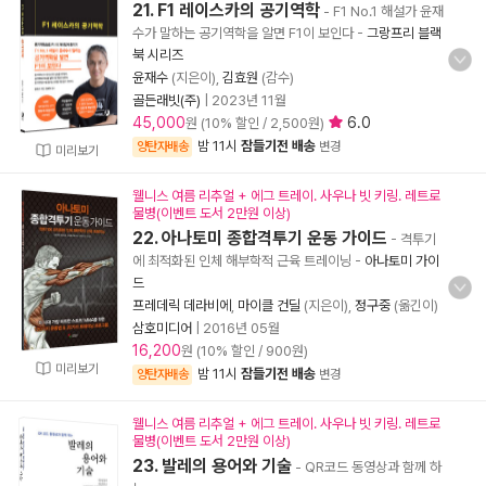
21. F1 레이스카의 공기역학
- F1 No.1 해설가 윤재
수가 말하는 공기역학을 알면 F1이 보인다
-
그랑프리 블랙
북 시리즈
윤재수
(지은이),
김효원
(감수)
골든래빗(주)
|
2023년 11월
45,000
6.0
원 (10% 할인 / 2,500원)
밤 11시
잠들기전 배송
양탄자배송
변경
미리보기
웰니스 여름 리추얼 + 에그 트레이. 사우나 빗 키링. 레트로
물병(이벤트 도서 2만원 이상)
22. 아나토미 종합격투기 운동 가이드
- 격투기
에 최적화된 인체 해부학적 근육 트레이닝
-
아나토미 가이
드
프레데릭 데라비에
,
마이클 건딜
(지은이),
정구중
(옮긴이)
삼호미디어
|
2016년 05월
16,200
원 (10% 할인 / 900원)
미리보기
밤 11시
잠들기전 배송
양탄자배송
변경
웰니스 여름 리추얼 + 에그 트레이. 사우나 빗 키링. 레트로
물병(이벤트 도서 2만원 이상)
23. 발레의 용어와 기술
- QR코드 동영상과 함께 하