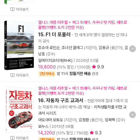
미리보기
웰니스 여름 리추얼 + 에그 트레이. 사우나 빗 키링. 레트로
물병(이벤트 도서 2만원 이상)
15. F1 더 포뮬러
- 전 세계 8억 명이 열광하는 단 하나
의 공식
조슈아 로빈슨
,
조너선 클레그
(지은이),
김동규
(옮긴이),
김
남호
(감수)
알에이치코리아(RHK)
|
2026년 03월
19,800
9.9
원 (10% 할인 / 1,100원)
밤 11시
잠들기전 배송
양탄자배송
변경
미리보기
웰니스 여름 리추얼 + 에그 트레이. 사우나 빗 키링. 레트로
물병(이벤트 도서 2만원 이상)
16. 자동차 구조 교과서
- 전문가에게 절대 기죽지 않
는 자동차 마니아의 메커니즘 해설
-
지적생활자를 위한 교
과서 시리즈
아오야마 모토오
(지은이),
김정환
(옮긴이),
임옥택
(감수)
보누스
|
2015년 08월
14,220
9.3
원 (10% 할인 / 790원)
미리보기
밤 11시
잠들기전 배송
양탄자배송
변경