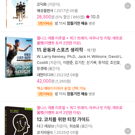
강덕화
(지은이)
혜성출판사
|
2017년 05월
28,500
10.0
원 (5% 할인 / 860원)
밤 11시
잠들기전 배송
양탄자배송
변경
웰니스 여름 리추얼 + 에그 트레이. 사우나 빗 키링. 레트로
물병(이벤트 도서 2만원 이상)
11. 운동과 스포츠 생리학
- 제7판
W. Larry Kenney, Ph.D.
,
Jack H. Wilmore
,
David L.
Costill
(지은이),
이원준
,
김기진
,
신기옥
,
장석암
,
조인호
,
장경태
(옮긴이)
대한미디어
|
2023년 08월
42,000
원 (1,260원)
책소개페이지에서 분철 선택 가능
밤 11시
잠들기전 배송
양탄자배송
변경
웰니스 여름 리추얼 + 에그 트레이. 사우나 빗 키링. 레트로
물병(이벤트 도서 2만원 이상)
12. 코치를 위한 티칭 가이드
더그 레모브
(지은이),
최승표
(옮긴이)
코치라운드
|
2025년 05월