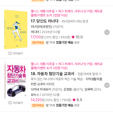
웰니스 여름 리추얼 + 에그 트레이. 사우나 빗 키링. 레트로
물병(이벤트 도서 2만원 이상)
17. 당신도 러너다
- 러너임바의 러닝 참견
러너임바(유문진)
(지은이)
에디터
|
2026년 02월
17,100
10.0
원 (10% 할인 / 950원)
밤 11시
잠들기전 배송
양탄자배송
변경
미리보기
웰니스 여름 리추얼 + 에그 트레이. 사우나 빗 키링. 레트로
물병(이벤트 도서 2만원 이상)
18. 자동차 첨단기술 교과서
- 전문가에게 절대 기
죽지 않는 마니아의 자동차 혁신 기술 해설
-
지적생활자를
위한 교과서 시리즈
다카네 히데유키
(지은이),
김정환
(옮긴이),
임옥택
(감수)
보누스
|
2016년 02월
14,220
8.5
원 (10% 할인 / 790원)
미리보기
밤 11시
잠들기전 배송
양탄자배송
변경