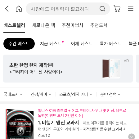
베스트셀러
새로나온 책
추천마법사
추천도서
주간 베스트
지금 베스트
어제 베스트
특가 베스트
북플
AD
초판 한정 한지 제작본!
<그리하여 어느 날 사랑이여>
국내도서
건강/취미
스포츠/레저 기타
분야 선택
웰니스 여름 리추얼 + 에그 트레이. 사우나 빗 키링. 레트로
물병(이벤트 도서 2만원 이상)
1. 비행기 엔진 교과서
- 제트 여객기를 움직이는 터보
팬 엔진의 구조와 과학 원리
-
지적생활자를 위한 교과서 시
리즈 12