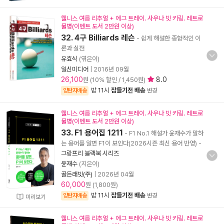
웰니스 여름 리추얼 + 에그 트레이. 사우나 빗 키링. 레트로
물병(이벤트 도서 2만원 이상)
32. 4구 Billiards 레슨
- 쉽게 해설한 종합적인 이
론과 실전
유효식
(엮은이)
일신미디어
|
2016년 09월
26,100
8.0
원 (10% 할인 / 1,450원)
밤 11시
잠들기전 배송
양탄자배송
변경
웰니스 여름 리추얼 + 에그 트레이. 사우나 빗 키링. 레트로
물병(이벤트 도서 2만원 이상)
33. F1 용어집 1211
- F1 No.1 해설가 윤재수가 말하
는 용어를 알면 F1이 보인다(2026시즌 최신 용어 반영)
-
그랑프리 블랙북 시리즈
윤재수
(지은이)
골든래빗(주)
|
2026년 04월
60,000
원 (1,800원)
밤 11시
잠들기전 배송
양탄자배송
변경
미리보기
웰니스 여름 리추얼 + 에그 트레이. 사우나 빗 키링. 레트로