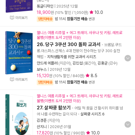
동글디자인
|
2025년 12월
18,900
10.0
원 (10% 할인 / 1,050원)
미리보기
밤 11시
잠들기전 배송
양탄자배송
변경
웰니스 여름 리추얼 + 에그 트레이. 사우나 빗 키링. 레트로
물병(이벤트 도서 2만원 이상)
26. 당구 3쿠션 300 돌파 교과서
- 브롬달.쿠드
롱.야스퍼스.산체스 4대 천왕이 전수하는 당구 300 실전
해법
-
지적생활자를 위한 교과서 시리즈
안드레 에플러
(지은이),
김민섭
(옮긴이),
김홍균
(감수)
보누스
|
2019년 12월
15,120
8.5
원 (10% 할인 / 840원)
미리보기
밤 11시
잠들기전 배송
양탄자배송
변경
웰니스 여름 리추얼 + 에그 트레이. 사우나 빗 키링. 레트로
물병(이벤트 도서 2만원 이상)
27. 살짜쿵 활쏘기
- 어릴 적 꿈을 건 활시위 취미를 넘
어 나를 수련하는 길이 되다
-
살짜쿵 시리즈 6
김경준
(지은이)
산지니
|
2026년 01월
17,820
10.0
원 (10% 할인 / 990원)