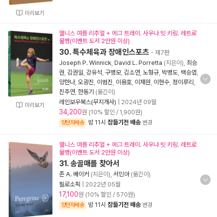
미리보기
웰니스 여름 리추얼 + 에그 트레이. 사우나 빗 키링. 레트로
물병(이벤트 도서 2만원 이상)
30. 특수체육과 장애인스포츠
- 제7판
Joseph P. Winnick
,
David L. Porretta
(지은이),
최승
권
,
김권일
,
강유석
,
구병모
,
김소연
,
노형규
,
박병도
,
백승엽
,
양한나
,
오광진
,
이범진
,
이용호
,
이재원
,
이현수
,
정이루리
,
진주연
,
한동기
(옮긴이)
레인보우북스(무지개사)
|
2024년 09월
미리보기
34,200
원 (10% 할인 / 1,900원)
밤 11시
잠들기전 배송
양탄자배송
변경
웰니스 여름 리추얼 + 에그 트레이. 사우나 빗 키링. 레트로
물병(이벤트 도서 2만원 이상)
31. 송골매를 찾아서
존 A. 베이커
(지은이),
서민아
(옮긴이)
필로소픽
|
2022년 05월
17,100
원 (10% 할인 / 570원)
밤 11시
잠들기전 배송
양탄자배송
변경