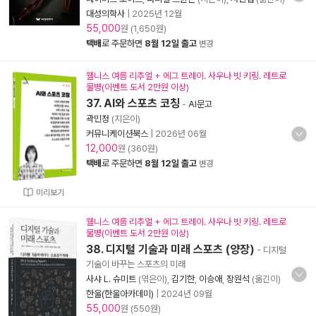
대성의학사
|
2025년 12월
55,000
원 (1,650원)
택배
로 주문하면
8월 12일 출고
변경
웰니스 여름 리추얼 + 에그 트레이. 사우나 빗 키링. 레트로
물병(이벤트 도서 2만원 이상)
37. AI와 스포츠 코칭
-
AI문고
곽민정
(지은이)
커뮤니케이션북스
|
2026년 06월
12,000
원 (360원)
택배
로 주문하면
8월 12일 출고
변경
미리보기
웰니스 여름 리추얼 + 에그 트레이. 사우나 빗 키링. 레트로
물병(이벤트 도서 2만원 이상)
38. 디지털 기술과 미래 스포츠 (양장)
- 디지털
기술이 바꾸는 스포츠의 미래
사샤 L. 슈미트
(엮은이),
김기한
,
이승애
,
장원석
(옮긴이)
한울(한울아카데미)
|
2024년 09월
55,000
원 (550원)