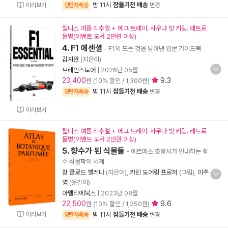
밤 11시
잠들기전 배송
미리보기
양탄자배송
변경
웰니스 여름 리추얼 + 에그 트레이. 사우나 빗 키링. 레트로
물병(이벤트 도서 2만원 이상)
4. F1 에센셜
- F1의 모든 것을 담아낸 입문 가이드북
김지원
(지은이)
브레인스토어
|
2026년 05월
23,400
9.3
원 (10% 할인 / 1,300원)
밤 11시
잠들기전 배송
양탄자배송
변경
미리보기
웰니스 여름 리추얼 + 에그 트레이. 사우나 빗 키링. 레트로
물병(이벤트 도서 2만원 이상)
5. 향수가 된 식물들
- 에르메스 조향사가 안내하는 향
수 식물학의 세계
장 클로드 엘레나
(지은이),
카린 도어링 프로저
(그림),
이주
영
(옮긴이)
아멜리에북스
|
2023년 08월
22,500
9.6
원 (10% 할인 / 1,250원)
미리보기
밤 11시
잠들기전 배송
양탄자배송
변경