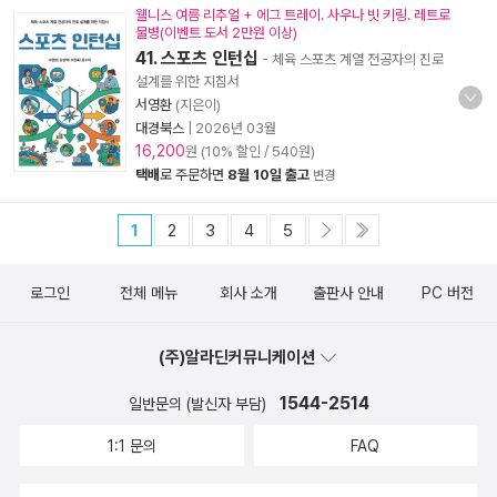
웰니스 여름 리추얼 + 에그 트레이. 사우나 빗 키링. 레트로
물병(이벤트 도서 2만원 이상)
41. 스포츠 인턴십
- 체육 스포츠 계열 전공자의 진로
설계를 위한 지침서
서영환
(지은이)
대경북스
|
2026년 03월
16,200
원 (10% 할인 / 540원)
택배
로 주문하면
8월 10일 출고
변경
1
2
3
4
5
로그인
전체 메뉴
회사 소개
출판사 안내
PC 버전
(주)알라딘커뮤니케이션
1544-2514
일반문의 (발신자 부담)
1:1 문의
FAQ