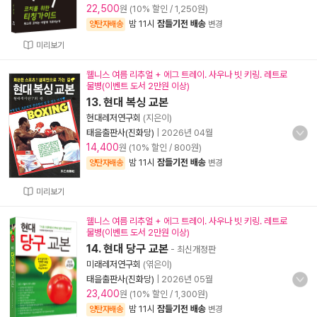
22,500
원 (10% 할인 / 1,250원)
밤 11시
잠들기전 배송
양탄자배송
변경
미리보기
웰니스 여름 리추얼 + 에그 트레이. 사우나 빗 키링. 레트로
물병(이벤트 도서 2만원 이상)
13. 현대 복싱 교본
현대레저연구회
(지은이)
태을출판사(진화당)
|
2026년 04월
14,400
원 (10% 할인 / 800원)
밤 11시
잠들기전 배송
양탄자배송
변경
미리보기
웰니스 여름 리추얼 + 에그 트레이. 사우나 빗 키링. 레트로
물병(이벤트 도서 2만원 이상)
14. 현대 당구 교본
- 최신개정판
미래레저연구회
(엮은이)
태을출판사(진화당)
|
2026년 05월
23,400
원 (10% 할인 / 1,300원)
밤 11시
잠들기전 배송
양탄자배송
변경