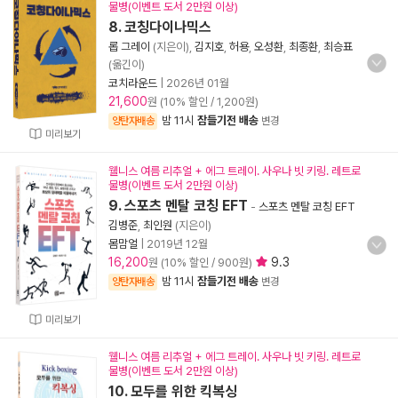
물병(이벤트 도서 2만원 이상)
8. 코칭다이나믹스
롭 그레이
(지은이),
김지호
,
허용
,
오성환
,
최종환
,
최승표
(옮긴이)
코치라운드
|
2026년 01월
21,600
원 (10% 할인 / 1,200원)
밤 11시
잠들기전 배송
양탄자배송
변경
미리보기
웰니스 여름 리추얼 + 에그 트레이. 사우나 빗 키링. 레트로
물병(이벤트 도서 2만원 이상)
9. 스포츠 멘탈 코칭 EFT
-
스포츠 멘탈 코칭 EFT
김병준
,
최인원
(지은이)
몸맘얼
|
2019년 12월
16,200
9.3
원 (10% 할인 / 900원)
밤 11시
잠들기전 배송
양탄자배송
변경
미리보기
웰니스 여름 리추얼 + 에그 트레이. 사우나 빗 키링. 레트로
물병(이벤트 도서 2만원 이상)
10. 모두를 위한 킥복싱