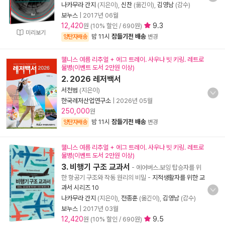
나카무라 간지
(지은이),
신찬
(옮긴이),
김영남
(감수)
보누스
|
2017년 06월
12,420
9.3
원 (10% 할인 / 690원)
미리보기
밤 11시
잠들기전 배송
양탄자배송
변경
웰니스 여름 리추얼 + 에그 트레이. 사우나 빗 키링. 레트로
물병(이벤트 도서 2만원 이상)
2. 2026 레저백서
서천범
(지은이)
한국레저산업연구소
|
2026년 05월
250,000
원
밤 11시
잠들기전 배송
양탄자배송
변경
웰니스 여름 리추얼 + 에그 트레이. 사우나 빗 키링. 레트로
물병(이벤트 도서 2만원 이상)
3. 비행기 구조 교과서
- 에어버스.보잉 탑승자를 위
한 항공기 구조와 작동 원리의 비밀
-
지적생활자를 위한 교
과서 시리즈 10
나카무라 간지
(지은이),
전종훈
(옮긴이),
김영남
(감수)
보누스
|
2017년 03월
12,420
9.5
원 (10% 할인 / 690원)