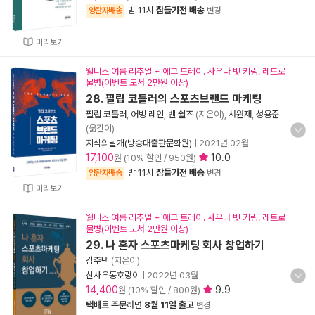
밤 11시
잠들기전 배송
양탄자배송
변경
미리보기
웰니스 여름 리추얼 + 에그 트레이. 사우나 빗 키링. 레트로
물병(이벤트 도서 2만원 이상)
28. 필립 코틀러의 스포츠브랜드 마케팅
필립 코틀러
,
어빙 레인
,
벤 쉴즈
(지은이),
서원재
,
성용준
(옮긴이)
지식의날개(방송대출판문화원)
|
2021년 02월
17,100
10.0
원 (10% 할인 / 950원)
밤 11시
잠들기전 배송
양탄자배송
변경
미리보기
웰니스 여름 리추얼 + 에그 트레이. 사우나 빗 키링. 레트로
물병(이벤트 도서 2만원 이상)
29. 나 혼자 스포츠마케팅 회사 창업하기
김주택
(지은이)
신사우동호랑이
|
2022년 03월
14,400
9.9
원 (10% 할인 / 800원)
택배
로 주문하면
8월 11일 출고
변경