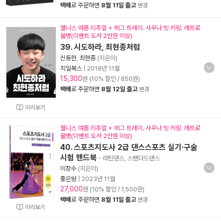
택배
로 주문하면
8월 11일 출고
변경
웰니스 여름 리추얼 + 에그 트레이. 사우나 빗 키링. 레트로
물병(이벤트 도서 2만원 이상)
39. 시도하라, 최현종처럼
신동헌
,
최현종
(지은이)
지일북스
|
2018년 11월
15,300
원 (10% 할인 / 850원)
택배
로 주문하면
8월 12일 출고
변경
미리보기
웰니스 여름 리추얼 + 에그 트레이. 사우나 빗 키링. 레트로
물병(이벤트 도서 2만원 이상)
40. 스포츠지도사 2급 댄스스포츠 실기·구술
시험 핸드북
- 라틴댄스, 스탠다드댄스
이창수
(지은이)
좋은땅
|
2023년 11월
27,000
원 (10% 할인 / 1,500원)
택배
로 주문하면
8월 11일 출고
변경
미리보기