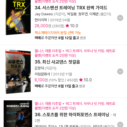
물병(이벤트 도서 2만원 이상)
34. 서스펜션 트레이닝 TRX 완벽 가이드
Jay Dawes
(지은이),
박일봉
,
정주연
,
이채관
(옮긴이)
한미의학
|
2019년 04월
28,000
10.0
원 (280원)
책소개페이지에서 분철 선택 가능
택배
로 주문하면
8월 12일 출고
변경
웰니스 여름 리추얼 + 에그 트레이. 사우나 빗 키링. 레트로
물병(이벤트 도서 2만원 이상)
35. 최신 사교댄스 첫걸음
김창덕
(지은이)
서림문화사
|
2013년 11월
8,100
10.0
원 (10% 할인 / 450원)
택배
로 주문하면
8월 11일 출고
변경
웰니스 여름 리추얼 + 에그 트레이. 사우나 빗 키링. 레트로
물병(이벤트 도서 2만원 이상)
36. 스포츠를 위한 하이퍼포먼스 트레이닝
- 제
2판
데이비드 조이스
,
다니엘 르윈든
(지은이),
서민섭
(옮긴이)