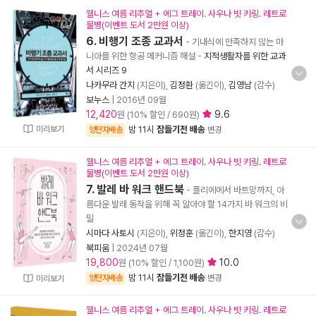
웰니스 여름 리추얼 + 에그 트레이. 사우나 빗 키링. 레트로
물병(이벤트 도서 2만원 이상)
6. 비행기 조종 교과서
- 기내식에 만족하지 않는 마
니아를 위한 항공 메커니즘 해설
-
지적생활자를 위한 교과
서 시리즈 9
나카무라 간지
(지은이),
김정환
(옮긴이),
김영남
(감수)
보누스
|
2016년 09월
12,420
9.6
원 (10% 할인 / 690원)
미리보기
밤 11시
잠들기전 배송
양탄자배송
변경
웰니스 여름 리추얼 + 에그 트레이. 사우나 빗 키링. 레트로
물병(이벤트 도서 2만원 이상)
7. 발레 바 워크 핸드북
- 플리에에서 바트망까지, 아
름다운 발레 동작을 위해 꼭 알아야 할 14가지 바 워크의 비
밀
시마다 사토시
(지은이),
위정훈
(옮긴이),
한지영
(감수)
북피움
|
2024년 07월
19,800
10.0
원 (10% 할인 / 1,100원)
밤 11시
잠들기전 배송
양탄자배송
변경
미리보기
웰니스 여름 리추얼 + 에그 트레이. 사우나 빗 키링. 레트로