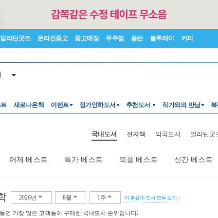
알라딘굿즈
온라인중고
중고매장
우주점
음반
블루레이
커피
서
스트
새로나온책
이벤트
정가인하도서
추천도서
작가와의 만남
북
국내도서
전자책
외국도서
알라딘굿
어제 베스트
특가 베스트
북플 베스트
신간 베스트
학
2026년
8월
1주
이 분류의 도서 모두 보기
 동안 가장 많은 고객들이 구매한 국내도서 순위입니다.