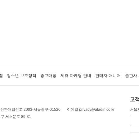
침
청소년 보호정책
중고매장
제휴·마케팅 안내
판매자 매니저
출판사·
고객
신판매업신고 2003-서울중구-01520
이메일 privacy@aladin.co.kr
서울시
구 서소문로 89-31