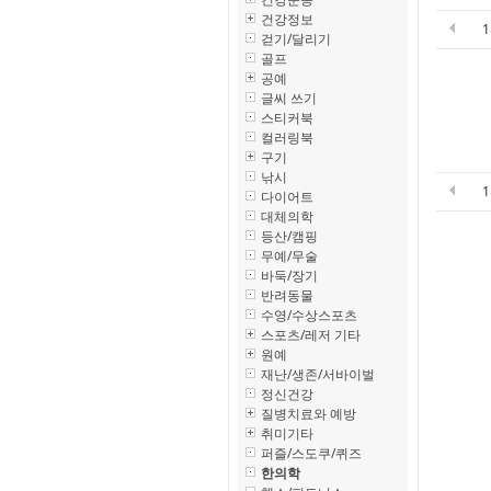
건강정보
걷기/달리기
골프
공예
글씨 쓰기
스티커북
컬러링북
구기
낚시
다이어트
대체의학
등산/캠핑
무예/무술
바둑/장기
반려동물
수영/수상스포츠
스포츠/레저 기타
원예
재난/생존/서바이벌
정신건강
질병치료와 예방
취미기타
퍼즐/스도쿠/퀴즈
한의학