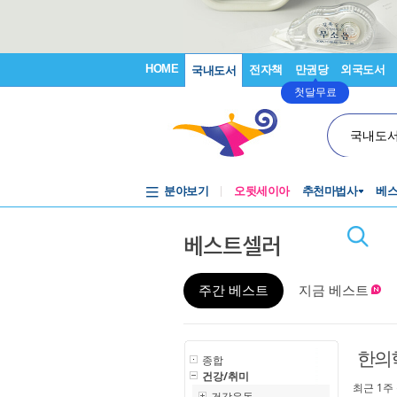
HOME
전자책
만권당
외국도서
국내도서
첫달무료
국내도
분야보기
오뒷세이아
추천마법사
베
베스트셀러
주간 베스트
지금 베스트
한의
종합
건강/취미
최근 1주
건강운동