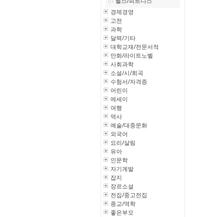
헬스/피트니스
경제경영
고전
과학
달력/기타
대학교재/전문서적
만화/라이트노벨
사회과학
소설/시/희곡
수험서/자격증
어린이
에세이
여행
역사
예술/대중문화
외국어
요리/살림
유아
인문학
자기계발
잡지
장르소설
전집/중고전집
종교/역학
좋은부모