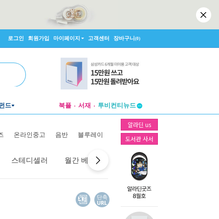
로그인
회원가입
마이페이지
고객센터
장바구니
(0)
펀드
북플
서재
투비컨티뉴드
창작플랫폼
알라딘 us
투비컨티뉴드
즈
온라인중고
음반
블루레이
도서관 사서
스테디셀러
월간 베스트
역대 베스트
선물 베스트
단축
URL