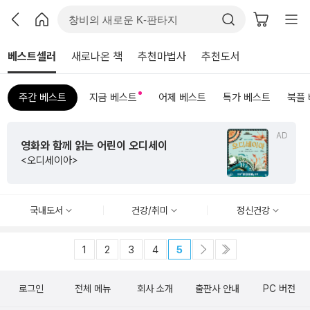
베스트셀러
새로나온 책
추천마법사
추천도서
주간 베스트
지금 베스트
어제 베스트
특가 베스트
북플
AD
영화와 함께 읽는 어린이 오디세이
<오디세이아>
국내도서
건강/취미
정신건강
1
2
3
4
5
로그인
전체 메뉴
회사 소개
출판사 안내
PC 버전