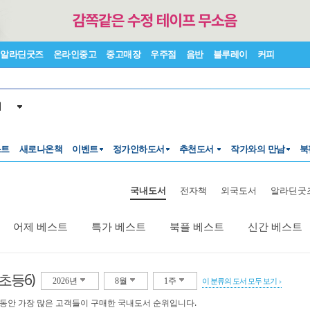
알라딘굿즈
온라인중고
중고매장
우주점
음반
블루레이
커피
서
스트
새로나온책
이벤트
정가인하도서
추천도서
작가와의 만남
북
국내도서
전자책
외국도서
알라딘굿
어제 베스트
특가 베스트
북플 베스트
신간 베스트
초등6)
2026년
8월
1주
이 분류의 도서 모두 보기
 동안 가장 많은 고객들이 구매한 국내도서 순위입니다.