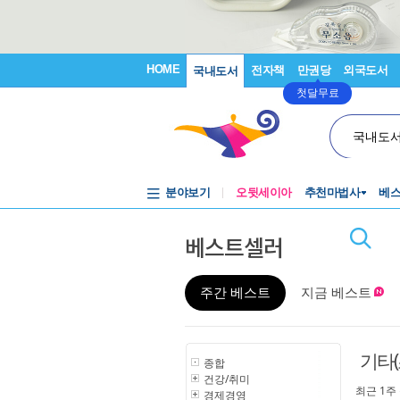
HOME
전자책
만권당
외국도서
국내도서
첫달무료
국내도
분야보기
오뒷세이아
추천마법사
베
베스트셀러
주간 베스트
지금 베스트
기타(
종합
건강/취미
최근 1주
경제경영