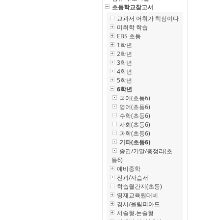
초등학교참고서
교과서 어휘가 핵심이다
미취학 학습
EBS 초등
1학년
2학년
3학년
4학년
5학년
6학년
국어(초등6)
영어(초등6)
수학(초등6)
사회(초등6)
과학(초등6)
기타(초등6)
중간/기말/총정리(초
등6)
예비중학
전과/자습서
학습월간지(초등)
영재교육원대비
경시/올림피아드
서술형.논술형