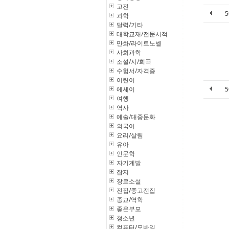
고전
과학
달력/기타
대학교재/전문서적
만화/라이트노벨
사회과학
소설/시/희곡
수험서/자격증
어린이
에세이
여행
역사
예술/대중문화
외국어
요리/살림
유아
인문학
자기계발
잡지
장르소설
전집/중고전집
종교/역학
좋은부모
청소년
컴퓨터/모바일