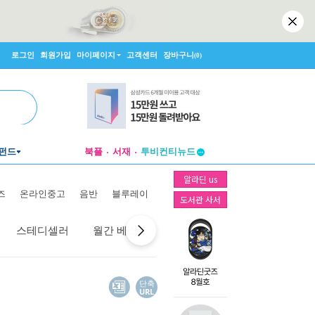
로그인
회원가입
마이페이지
고객센터
장바구니
(0)
펀드
북플
서재
투비컨티뉴드
창작플랫폼
알라딘 us
투비컨티뉴드
즈
온라인중고
음반
블루레이
도서관 사서
스테디셀러
월간 베스트
역대 베스트
선물 베스트
단축
URL