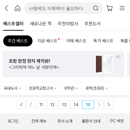
베스트셀러
새로나온 책
추천마법사
추천도서
주간 베스트
지금 베스트
어제 베스트
특가 베스트
북플
AD
초판 한정 한지 제작본!
<그리하여 어느 날 사랑이여>
국내도서
초등학교참고서
6학년
과학(초등6)
11
12
13
14
15
로그인
전체 메뉴
회사 소개
출판사 안내
PC 버전