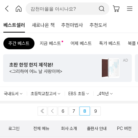
베스트셀러
새로나온 책
추천마법사
추천도서
주간 베스트
지금 베스트
어제 베스트
특가 베스트
북플
AD
초판 한정 한지 제작본!
<그리하여 어느 날 사랑이여>
국내도서
초등학교참고서
EBS 초등
_4학년
6
7
8
9
로그인
전체 메뉴
회사 소개
출판사 안내
PC 버전