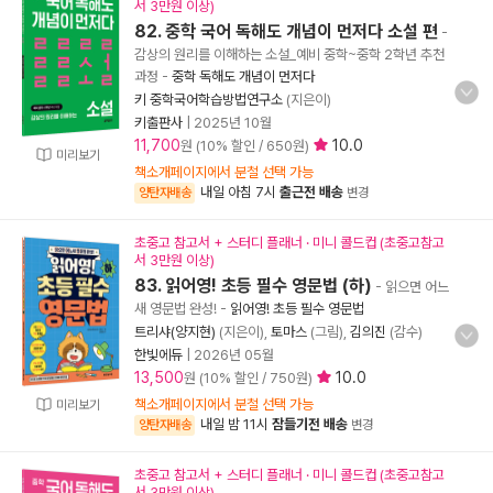
서 3만원 이상)
82. 중학 국어 독해도 개념이 먼저다 소설 편
-
감상의 원리를 이해하는 소설_예비 중학~중학 2학년 추천
과정
-
중학 독해도 개념이 먼저다
키 중학국어학습방법연구소
(지은이)
키출판사
|
2025년 10월
11,700
10.0
원 (10% 할인 / 650원)
미리보기
책소개페이지에서 분철 선택 가능
내일 아침 7시
출근전 배송
양탄자배송
변경
초중고 참고서 + 스터디 플래너 · 미니 콜드컵 (초중고참고
서 3만원 이상)
83. 읽어영! 초등 필수 영문법 (하)
- 읽으면 어느
새 영문법 완성!
-
읽어영! 초등 필수 영문법
트리샤(양지현)
(지은이),
토마스
(그림),
김의진
(감수)
한빛에듀
|
2026년 05월
13,500
10.0
원 (10% 할인 / 750원)
책소개페이지에서 분철 선택 가능
미리보기
내일 밤 11시
잠들기전 배송
양탄자배송
변경
초중고 참고서 + 스터디 플래너 · 미니 콜드컵 (초중고참고
서 3만원 이상)