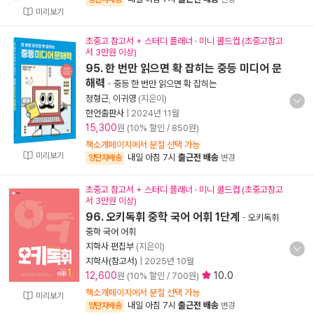
미리보기
초중고 참고서 + 스터디 플래너 · 미니 콜드컵 (초중고참고
서 3만원 이상)
95. 한 번만 읽으면 확 잡히는 중등 미디어 문
해력
-
중등 한 번만 읽으면 확 잡히는
정형근
,
이귀영
(지은이)
한언출판사
|
2024년 11월
15,300
원 (10% 할인 / 850원)
책소개페이지에서 분철 선택 가능
미리보기
내일 아침 7시
출근전 배송
양탄자배송
변경
초중고 참고서 + 스터디 플래너 · 미니 콜드컵 (초중고참고
서 3만원 이상)
96. 오키독휘 중학 국어 어휘 1단계
-
오키독휘
중학 국어 어휘
지학사 편집부
(지은이)
지학사(참고서)
|
2025년 10월
12,600
10.0
원 (10% 할인 / 700원)
책소개페이지에서 분철 선택 가능
미리보기
내일 아침 7시
출근전 배송
양탄자배송
변경