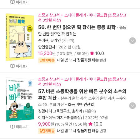
미리보기
초중고 참고서 + 스터디 플래너 · 미니 콜드컵 (초중고참고
서 3만원 이상)
56. 한 번만 읽으면 확 잡히는 중등 화학
-
중등
한 번만 읽으면 확 잡히는
손미현
,
유가연
(지은이)
한언출판사
|
2021년 02월
15,300
10.0
원 (10% 할인 / 850원)
내일 밤 11시
잠들기전 배송
양탄자배송
변경
미리보기
초중고 참고서 + 스터디 플래너 · 미니 콜드컵 (초중고참고
서 3만원 이상)
57. 바쁜 초등학생을 위한 빠른 분수와 소수의
혼합 계산
- 분수의 혼합 계산, 소수의 혼합 계산, 분수와
소수의 혼합 계산
-
초등 바빠 연산법
징검다리 교육연구소
,
호사라
(지은이)
이지스에듀(이지스퍼블리싱)
|
2022년 07월
9,900
10.0
원 (10% 할인 / 550원)
미리보기
내일 밤 11시
잠들기전 배송
양탄자배송
변경