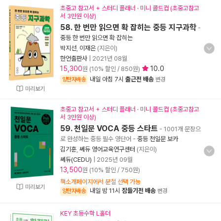
초중고 참고서 + 스터디 플래너 · 미니 콜드컵 (초중고참고
서 3만원 이상)
58. 한 번만 읽으면 확 잡히는 중등 지구과학
-
중등 한 번만 읽으면 확 잡히는
박지선
,
이재은
(지은이)
한언출판사
|
2021년 08월
15,300
10.0
원 (10% 할인 / 850원)
내일 아침 7시
출근전 배송
양탄자배송
변경
미리보기
초중고 참고서 + 스터디 플래너 · 미니 콜드컵 (초중고참고
서 3만원 이상)
59. 천일문 VOCA 중등 스타트
- 1001개 문장으
로 완성하는 중등 필수 영단어
-
중등 천일문 보카
김기훈
,
쎄듀 영어교육연구센터
(지은이)
쎄듀(CEDU)
|
2025년 09월
13,500
원 (10% 할인 / 750원)
책소개페이지에서 분철 선택 가능
미리보기
내일 밤 11시
잠들기전 배송
양탄자배송
변경
KEY 초등수학 L홀더