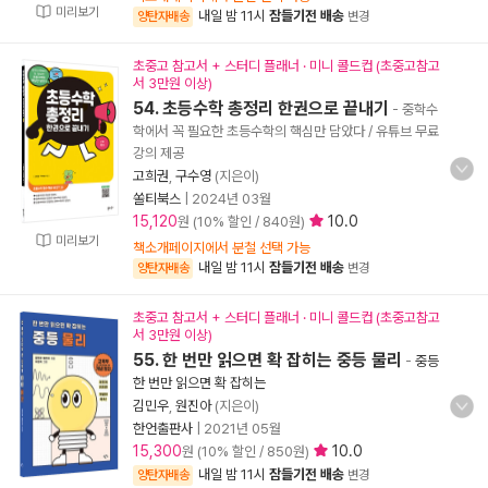
미리보기
내일 밤 11시
잠들기전 배송
양탄자배송
변경
초중고 참고서 + 스터디 플래너 · 미니 콜드컵 (초중고참고
서 3만원 이상)
54. 초등수학 총정리 한권으로 끝내기
- 중학수
학에서 꼭 필요한 초등수학의 핵심만 담았다 / 유튜브 무료
강의 제공
고희권
,
구수영
(지은이)
쏠티북스
|
2024년 03월
15,120
10.0
원 (10% 할인 / 840원)
미리보기
책소개페이지에서 분철 선택 가능
내일 밤 11시
잠들기전 배송
양탄자배송
변경
초중고 참고서 + 스터디 플래너 · 미니 콜드컵 (초중고참고
서 3만원 이상)
55. 한 번만 읽으면 확 잡히는 중등 물리
-
중등
한 번만 읽으면 확 잡히는
김민우
,
원진아
(지은이)
한언출판사
|
2021년 05월
15,300
10.0
원 (10% 할인 / 850원)
내일 밤 11시
잠들기전 배송
양탄자배송
변경