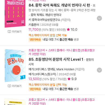
84. 중학 국어 독해도 개념이 먼저다 시 편
- 표
현 방식의 기초를 닦는 시 예비 중학~중학 2학년 추천 과정
-
중학 독해도 개념이 먼저다
키 중학국어학습방법연구소
(지은이)
키출판사
|
2025년 08월
11,700
10.0
원 (10% 할인 / 650원)
미리보기
책소개페이지에서 분철 선택 가능
내일 아침 7시
출근전 배송
양탄자배송
변경
초중고 참고서 + 스터디 플래너 · 미니 콜드컵 (초중고참고
서 3만원 이상)
85. 초등영단어 문장의 시작 Level 1
-
문장의
시작
메가스터디북스 영어팀
,
Mark Holden
(지은이)
메가스터디북스(참고서)
|
2024년 06월
13,500
9.9
원 (10% 할인 / 750원)
책소개페이지에서 분철 선택 가능
미리보기
내일 아침 7시
출근전 배송
양탄자배송
변경
초중고 참고서 + 스터디 플래너 · 미니 콜드컵 (초중고참고
서 3만원 이상)