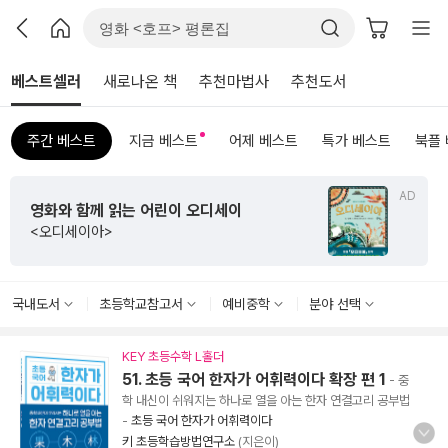
베스트셀러
새로나온 책
추천마법사
추천도서
주간 베스트
지금 베스트
어제 베스트
특가 베스트
북플
AD
영화와 함께 읽는 어린이 오디세이
<오디세이아>
국내도서
초등학교참고서
예비중학
분야 선택
KEY 초등수학 L홀더
51. 초등 국어 한자가 어휘력이다 확장 편 1
- 중
학 내신이 쉬워지는 하나로 열을 아는 한자 연결고리 공부법
-
초등 국어 한자가 어휘력이다
키 초등학습방법연구소
(지은이)