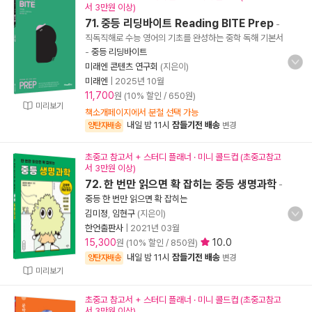
서 3만원 이상)
71. 중등 리딩바이트 Reading BITE Prep
-
직독직해로 수능 영어의 기초를 완성하는 중학 독해 기본서
-
중등 리딩바이트
미래엔 콘텐츠 연구회
(지은이)
미래엔
|
2025년 10월
11,700
원 (10% 할인 / 650원)
미리보기
책소개페이지에서 분철 선택 가능
내일 밤 11시
잠들기전 배송
양탄자배송
변경
초중고 참고서 + 스터디 플래너 · 미니 콜드컵 (초중고참고
서 3만원 이상)
72. 한 번만 읽으면 확 잡히는 중등 생명과학
-
중등 한 번만 읽으면 확 잡히는
김미정
,
임현구
(지은이)
한언출판사
|
2021년 03월
15,300
10.0
원 (10% 할인 / 850원)
내일 밤 11시
잠들기전 배송
양탄자배송
변경
미리보기
초중고 참고서 + 스터디 플래너 · 미니 콜드컵 (초중고참고
서 3만원 이상)