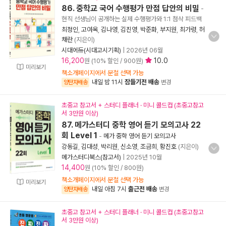
86. 중학교 국어 수행평가 만점 답안의 비밀
-
현직 선생님이 공개하는 실제 수행평가와 1:1 첨삭 피드백
최정인
,
고여옥
,
김나영
,
김진영
,
박준화
,
부지원
,
최가령
,
허
채란
(지은이)
시대에듀(시대고시기획)
|
2026년 06월
16,200
10.0
원 (10% 할인 / 900원)
미리보기
책소개페이지에서 분철 선택 가능
내일 밤 11시
잠들기전 배송
양탄자배송
변경
초중고 참고서 + 스터디 플래너 · 미니 콜드컵 (초중고참고
서 3만원 이상)
87. 메가스터디 중학 영어 듣기 모의고사 22
회 Level 1
-
메가 중학 영어 듣기 모의고사
강동길
,
김대성
,
박리원
,
신소영
,
조금희
,
황진호
(지은이)
메가스터디북스(참고서)
|
2025년 10월
14,400
원 (10% 할인 / 800원)
책소개페이지에서 분철 선택 가능
미리보기
내일 아침 7시
출근전 배송
양탄자배송
변경
초중고 참고서 + 스터디 플래너 · 미니 콜드컵 (초중고참고
서 3만원 이상)