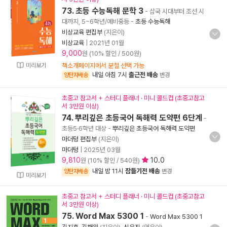
73. 초등 수능독해 문학 3
- 삼국 시대부터 조선 시
대까지, 5~6학년/예비중등
-
초등 수능독해
비상교육 편집부
(지은이)
비상교육
|
2021년 01월
9,000
원 (10% 할인 / 500원)
미리보기
책소개페이지에서 분철 선택 가능
내일 아침 7시
출근전 배송
양탄자배송
변경
초중고 참고서 + 스터디 플래너 · 미니 콜드컵 (초중고참고
서 3만원 이상)
74. 뿌리깊은 초등국어 독해력 도약편 6단계
-
초등5·6학년 대상
-
뿌리깊은 초등국어 독해력 도약편
마더텅 편집부
(지은이)
마더텅
|
2025년 03월
9,810
10.0
원 (10% 할인 / 540원)
내일 밤 11시
잠들기전 배송
양탄자배송
변경
미리보기
초중고 참고서 + 스터디 플래너 · 미니 콜드컵 (초중고참고
서 3만원 이상)
75. Word Max 5300 1
-
Word Max 5300 1