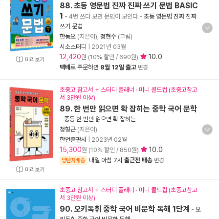
88. 초등 영문법 진짜 진짜 쓰기 문법 BASIC
1
- 4번 쓰다 보면 문법이 보인다
-
초등 영문법 진짜 진짜
쓰기 문법
한동오
(지은이),
정현수
(그림)
시소스터디
|
2021년 03월
12,420
10.0
원 (10% 할인 / 690원)
미리보기
택배
로 주문하면
8월 12일 출고
변경
초중고 참고서 + 스터디 플래너 · 미니 콜드컵 (초중고참고
서 3만원 이상)
89. 한 번만 읽으면 확 잡히는 중학 국어 문학
-
중등 한 번만 읽으면 확 잡히는
정형근
(지은이)
한언출판사
|
2023년 02월
15,300
10.0
원 (10% 할인 / 850원)
내일 아침 7시
출근전 배송
양탄자배송
변경
미리보기
초중고 참고서 + 스터디 플래너 · 미니 콜드컵 (초중고참고
서 3만원 이상)
90. 오키독휘 중학 국어 비문학 독해 1단계
-
오