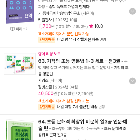
비문학의 기본을 다잡는 요약, 예비 중학~중학 1학년 추천
과정
-
중학 독해도 개념이 먼저다
키 중학국어학습방법연구소
(지은이)
키출판사
|
2025년 10월
11,700
10.0
원 (10% 할인 / 650원)
미리보기
책소개페이지에서 분철 선택 가능
내일 밤 11시
잠들기전 배송
양탄자배송
변경
영어 리딩 노트
63. 기적의 초등 영문법 1~3 세트 - 전3권
- 문
법 개념 잡고 쓰기에 강해지는 초등 필수 문법서
-
기적의 초
등 영문법
서영조
(지은이)
길벗스쿨
|
2024년 04월
40,500
원 (10% 할인 / 2,250원)
책소개페이지에서 분철 선택 가능
내일 아침 7시
출근전 배송
양탄자배송
변경
64. 초등 문해력 최상위 비문학 일3공 인문·예
술 편
- 초등부터 대비하는 첫 수능 독해
-
초등 문해력 최
상위 비문학 일3공