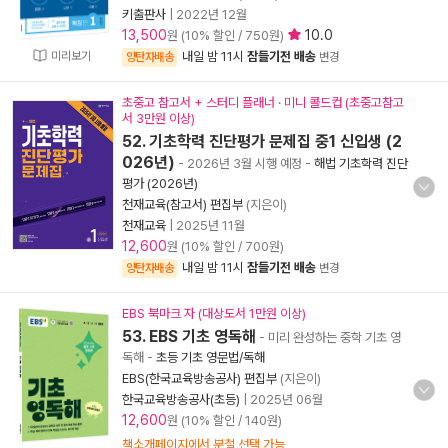
키출판사
|
2022년 12월
13,500
10.0
원 (10% 할인 / 750원)
미리보기
내일 밤 11시
잠들기전 배송
양탄자배송
변경
초중고 참고서 + 스터디 플래너 · 미니 콜드컵 (초중고참고
서 3만원 이상)
52. 기초학력 진단평가 문제집 중1 신입생 (2
026년)
- 2026년 3월 시행 예정
-
해법 기초학력 진단
평가 (2026년)
천재교육(참고서) 편집부
(지은이)
천재교육
|
2025년 11월
12,600
원 (10% 할인 / 700원)
내일 밤 11시
잠들기전 배송
양탄자배송
변경
EBS 북마크 자 (대상도서 1만원 이상)
53. EBS 기초 영독해
- 미리 완성하는 중학 기초 영
독해
-
초등 기초 영문법/독해
EBS(한국교육방송공사) 편집부
(지은이)
한국교육방송공사(초등)
|
2025년 06월
12,600
원 (10% 할인 / 140원)
책소개페이지에서 분철 선택 가능