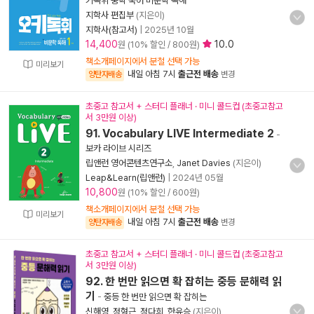
키독휘 중학 국어 비문학 독해
지학사 편집부
(지은이)
지학사(참고서)
|
2025년 10월
14,400
10.0
원 (10% 할인 / 800원)
책소개페이지에서 분철 선택 가능
미리보기
내일 아침 7시
출근전 배송
양탄자배송
변경
초중고 참고서 + 스터디 플래너 · 미니 콜드컵 (초중고참고
서 3만원 이상)
91. Vocabulary LIVE Intermediate 2
-
보카 라이브 시리즈
립앤런 영어콘텐츠연구소
,
Janet Davies
(지은이)
Leap&Learn(립앤런)
|
2024년 05월
10,800
원 (10% 할인 / 600원)
책소개페이지에서 분철 선택 가능
미리보기
내일 아침 7시
출근전 배송
양탄자배송
변경
초중고 참고서 + 스터디 플래너 · 미니 콜드컵 (초중고참고
서 3만원 이상)
92. 한 번만 읽으면 확 잡히는 중등 문해력 읽
기
-
중등 한 번만 읽으면 확 잡히는
신해영
,
정형근
,
정다희
,
한유승
(지은이)