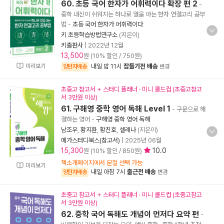
60. 초등 국어 한자가 어휘력이다 확장 편 2
-
중학 내신이 쉬워지는 하나로 열을 아는 한자 연결고리 공부
법
-
초등 국어 한자가 어휘력이다
키 초등학습방법연구소
(지은이)
키출판사
|
2022년 12월
13,500
원 (10% 할인 / 750원)
미리보기
내일 밤 11시
잠들기전 배송
양탄자배송
변경
초중고 참고서 + 스터디 플래너 · 미니 콜드컵 (초중고참고
서 3만원 이상)
61. 구해영 중학 영어 독해 Level 1
- 구문으로 해
결하는 영어
-
구해영 중학 영어 독해
남조우
,
황지환
,
황진호
,
셀레나
(지은이)
메가스터디북스(참고서)
|
2025년 06월
15,300
10.0
원 (10% 할인 / 850원)
책소개페이지에서 분철 선택 가능
미리보기
내일 아침 7시
출근전 배송
양탄자배송
변경
초중고 참고서 + 스터디 플래너 · 미니 콜드컵 (초중고참고
서 3만원 이상)
62. 중학 국어 독해도 개념이 먼저다 요약 편
-