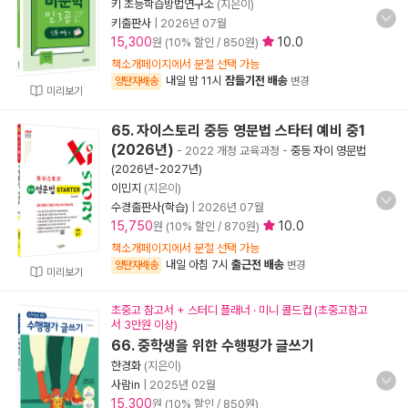
키 초등학습방법연구소
(지은이)
키출판사
|
2026년 07월
15,300
10.0
원 (10% 할인 / 850원)
책소개페이지에서 분철 선택 가능
내일 밤 11시
잠들기전 배송
양탄자배송
변경
미리보기
65. 자이스토리 중등 영문법 스타터 예비 중1
(2026년)
- 2022 개정 교육과정
-
중등 자이 영문법
(2026년-2027년)
이민지
(지은이)
수경출판사(학습)
|
2026년 07월
15,750
10.0
원 (10% 할인 / 870원)
책소개페이지에서 분철 선택 가능
내일 아침 7시
출근전 배송
양탄자배송
변경
미리보기
초중고 참고서 + 스터디 플래너 · 미니 콜드컵 (초중고참고
서 3만원 이상)
66. 중학생을 위한 수행평가 글쓰기
한경화
(지은이)
사람in
|
2025년 02월
15,300
원 (10% 할인 / 850원)