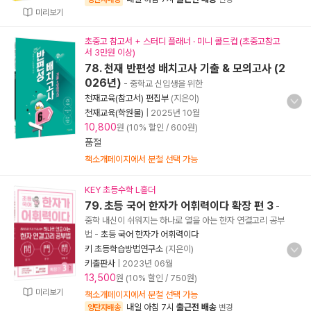
미리보기
초중고 참고서 + 스터디 플래너 · 미니 콜드컵 (초중고참고
서 3만원 이상)
78. 천재 반편성 배치고사 기출 & 모의고사 (2
026년)
- 중학교 신입생을 위한
천재교육(참고서) 편집부
(지은이)
천재교육(학원물)
|
2025년 10월
10,800
원 (10% 할인 / 600원)
품절
책소개페이지에서 분철 선택 가능
KEY 초등수학 L홀더
79. 초등 국어 한자가 어휘력이다 확장 편 3
-
중학 내신이 쉬워지는 하나로 열을 아는 한자 연결고리 공부
법
-
초등 국어 한자가 어휘력이다
키 초등학습방법연구소
(지은이)
키출판사
|
2023년 06월
13,500
원 (10% 할인 / 750원)
미리보기
책소개페이지에서 분철 선택 가능
내일 아침 7시
출근전 배송
양탄자배송
변경