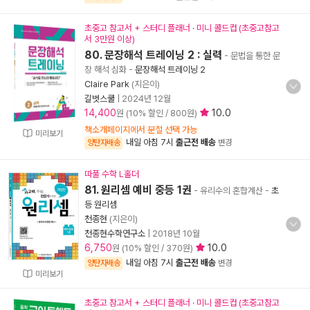
초중고 참고서 + 스터디 플래너 · 미니 콜드컵 (초중고참고
서 3만원 이상)
80. 문장해석 트레이닝 2 : 실력
- 문법을 통한 문
장 해석 심화
-
문장해석 트레이닝 2
Claire Park
(지은이)
길벗스쿨
|
2024년 12월
14,400
10.0
원 (10% 할인 / 800원)
책소개페이지에서 분철 선택 가능
미리보기
내일 아침 7시
출근전 배송
양탄자배송
변경
따풀 수학 L홀더
81. 원리셈 예비 중등 1권
- 유리수의 혼합계산
-
초
등 원리셈
천종현
(지은이)
천종현수학연구소
|
2018년 10월
6,750
10.0
원 (10% 할인 / 370원)
내일 아침 7시
출근전 배송
양탄자배송
변경
미리보기
초중고 참고서 + 스터디 플래너 · 미니 콜드컵 (초중고참고