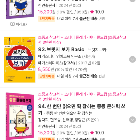
한언출판사
|
2024년 05월
15,300
10.0
원 (10% 할인 / 850원)
내일 아침 7시
출근전 배송
양탄자배송
변경
미리보기
초중고 참고서 + 스터디 플래너 · 미니 콜드컵 (초중고참고
서 3만원 이상)
93. 브릿지 보카 Basic
-
브릿지 보카
메가스터디 영어교육 연구소
(지은이)
메가스터디북스(참고서)
|
2017년 02월
8,550
원 (10% 할인 / 470원)
내일 아침 7시
출근전 배송
양탄자배송
변경
초중고 참고서 + 스터디 플래너 · 미니 콜드컵 (초중고참고
서 3만원 이상)
94. 한 번만 읽으면 확 잡히는 중등 문해력 쓰
기
-
중등 한 번만 읽으면 확 잡히는
정다희
,
한유승
,
신해영
,
정형근
(지은이)
한언출판사
|
2024년 05월
15,300
10.0
원 (10% 할인 / 850원)
내일 아침 7시
출근전 배송
양탄자배송
변경