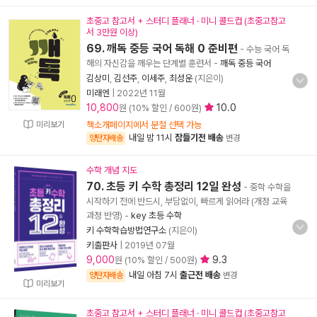
초중고 참고서 + 스터디 플래너 · 미니 콜드컵 (초중고참고
서 3만원 이상)
69. 깨독 중등 국어 독해 0 준비편
- 수능 국어 독
해의 자신감을 깨우는 단계별 훈련서
-
깨독 중등 국어
김상미
,
김선주
,
이세주
,
최성운
(지은이)
미래엔
|
2022년 11월
10,800
10.0
원 (10% 할인 / 600원)
미리보기
책소개페이지에서 분철 선택 가능
내일 밤 11시
잠들기전 배송
양탄자배송
변경
수학 개념 지도
70. 초등 키 수학 총정리 12일 완성
- 중학 수학을
시작하기 전에 반드시, 부담없이, 빠르게 읽어라 (개정 교육
과정 반영)
-
key 초등 수학
키 수학학습방법연구소
(지은이)
키출판사
|
2019년 07월
9,000
9.3
원 (10% 할인 / 500원)
내일 아침 7시
출근전 배송
양탄자배송
변경
미리보기
초중고 참고서 + 스터디 플래너 · 미니 콜드컵 (초중고참고