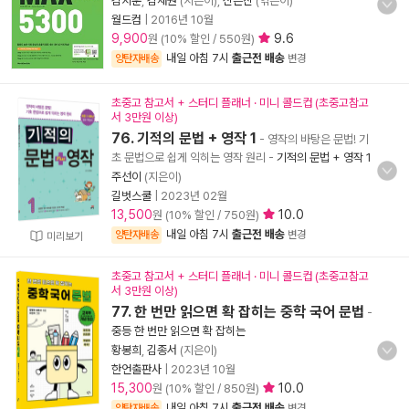
김지훈
,
김채원
(지은이),
신은진
(엮은이)
월드컴
|
2016년 10월
9,900
9.6
원 (10% 할인 / 550원)
내일 아침 7시
출근전 배송
양탄자배송
변경
초중고 참고서 + 스터디 플래너 · 미니 콜드컵 (초중고참고
서 3만원 이상)
76. 기적의 문법 + 영작 1
- 영작의 바탕은 문법! 기
초 문법으로 쉽게 익히는 영작 원리
-
기적의 문법 + 영작 1
주선이
(지은이)
길벗스쿨
|
2023년 02월
13,500
10.0
원 (10% 할인 / 750원)
내일 아침 7시
출근전 배송
양탄자배송
변경
미리보기
초중고 참고서 + 스터디 플래너 · 미니 콜드컵 (초중고참고
서 3만원 이상)
77. 한 번만 읽으면 확 잡히는 중학 국어 문법
-
중등 한 번만 읽으면 확 잡히는
황봉희
,
김종서
(지은이)
한언출판사
|
2023년 10월
15,300
10.0
원 (10% 할인 / 850원)
내일 아침 7시
출근전 배송
양탄자배송
변경