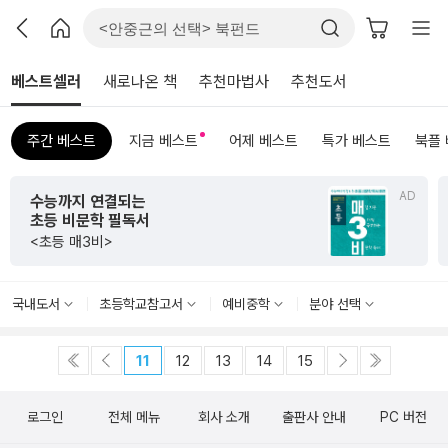
베스트셀러
새로나온 책
추천마법사
추천도서
주간 베스트
지금 베스트
어제 베스트
특가 베스트
북플
AD
수능까지 연결되는
초등 비문학 필독서
<초등 매3비>
국내도서
초등학교참고서
예비중학
분야 선택
11
12
13
14
15
로그인
전체 메뉴
회사 소개
출판사 안내
PC 버전