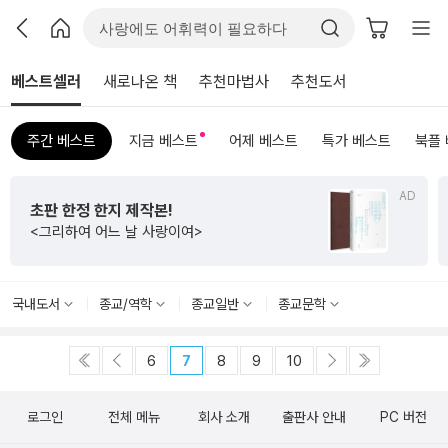
베스트셀러
새로나온 책
추천마법사
추천도서
주간 베스트
지금 베스트
어제 베스트
특가 베스트
북플
AD
초판 한정 한지 제작본!
<그리하여 어느 날 사랑이여>
국내도서
종교/역학
종교일반
종교문학
6
7
8
9
10
로그인
전체 메뉴
회사 소개
출판사 안내
PC 버전