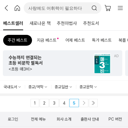
베스트셀러
새로나온 책
추천마법사
추천도서
주간 베스트
지금 베스트
어제 베스트
특가 베스트
북플
AD
수능까지 연결되는
초등 비문학 필독서
<초등 매3비>
국내도서
종교/역학
종교일반
종교문학
1
2
3
4
5
로그인
전체 메뉴
회사 소개
출판사 안내
PC 버전