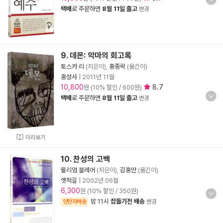
택배
로 주문하면
8월 11일 출고
변경
9. 데몬: 악마의 회고록
토스카 리
(지은이),
홍종락
(옮긴이)
홍성사
|
2011년 11월
10,800
8.7
원 (10% 할인 / 600원)
택배
로 주문하면
8월 11일 출고
변경
미리보기
10. 찬성의 고백
윌리엄 블레어
(지은이),
김홍만
(옮긴이)
옛적길
|
2002년 06월
6,300
원 (10% 할인 / 350원)
밤 11시
잠들기전 배송
양탄자배송
변경