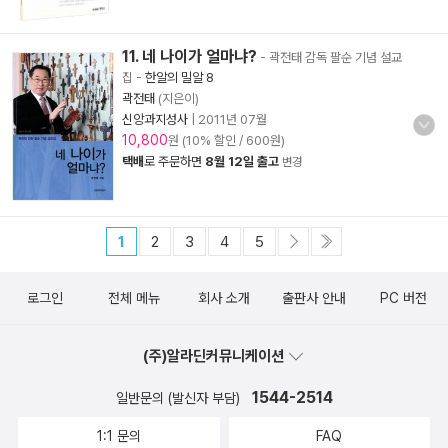
11. 네 나이가 얼마냐?
- 곽전태 감독 팔순 기념 설교
집
-
한알의 밀알 8
곽전태
(지은이)
신앙과지성사
|
2011년 07월
10,800
원 (10% 할인 / 600원)
택배
로 주문하면
8월 12일 출고
변경
1
2
3
4
5
로그인
전체 메뉴
회사 소개
출판사 안내
PC 버전
(주)알라딘커뮤니케이션
1544-2514
일반문의 (발신자 부담)
1:1 문의
FAQ