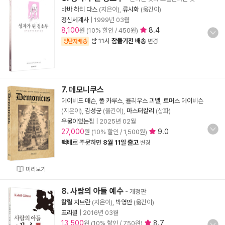
바바 하리 다스
(지은이),
류시화
(옮긴이)
정신세계사
|
1999년 03월
8,100
8.4
원 (10% 할인 / 450원)
밤 11시
잠들기전 배송
양탄자배송
변경
7. 데모니쿠스
데이비드 매슨
,
폴 카루스
,
율리우스 괴벨
,
토머스 데이비슨
(지은이),
김성균
(옮긴이),
마스터칼리
(삽화)
우물이있는집
|
2025년 02월
27,000
9.0
원 (10% 할인 / 1,500원)
택배
로 주문하면
8월 11일 출고
변경
미리보기
8. 사람의 아들 예수
- 개정판
칼릴 지브란
(지은이),
박영만
(옮긴이)
프리윌
|
2016년 03월
13,500
8.7
원 (10% 할인 / 750원)