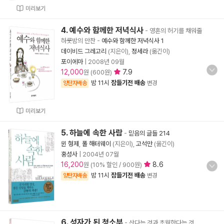
미리보기
4. 예수와 함께한 저녁식사
- 영혼의 허기를 채워줄
하룻밤의 만찬
-
예수와 함께한 저녁식사 1
데이비드 그레고리
(지은이),
정세라
(옮긴이)
포이에마
|
2008년 09월
12,000
7.9
원 (600원)
밤 11시
잠들기전 배송
양탄자배송
변경
미리보기
5. 하늘에 속한 사람
-
믿음의 글들 214
윈 형제
,
폴 해터웨이
(지은이),
고석만
(옮긴이)
홍성사
|
2004년 07월
16,200
8.6
원 (10% 할인 / 900원)
밤 11시
잠들기전 배송
양탄자배송
변경
6. 성자가 된 청소부
- 산다는 것과 초월한다는 것