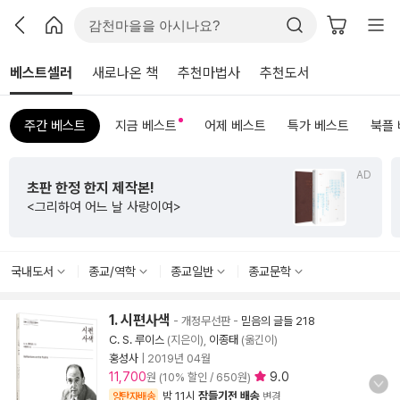
베스트셀러
새로나온 책
추천마법사
추천도서
주간 베스트
지금 베스트
어제 베스트
특가 베스트
북플
AD
수능까지 연결되는
초등 비문학 필독서
<초등 매3비>
국내도서
종교/역학
종교일반
종교문학
1. 시편사색
- 개정무선판
-
믿음의 글들 218
C. S. 루이스
(지은이),
이종태
(옮긴이)
홍성사
|
2019년 04월
11,700
9.0
원 (10% 할인 / 650원)
밤 11시
잠들기전 배송
양탄자배송
변경