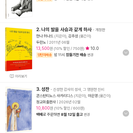
2. 나의 발을 사슴과 같게 하사
- 개정판
한나 허나드
(지은이),
김주성
(옮긴이)
두란노
|
2011년 06월
13,500
10.0
원 (10% 할인 / 750원)
밤 11시
잠들기전 배송
양탄자배송
변경
미리보기
3. 성찬
- 신성한 감사의 성사, 그 영원한 신비
콘스탄티노스 사카리디스
(지은이),
마은영
(옮긴이)
정교회출판사
|
2026년 02월
10,800
원 (10% 할인 / 600원)
택배
로 주문하면
8월 12일 출고
변경