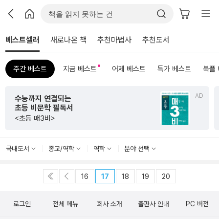
베스트셀러
새로나온 책
추천마법사
추천도서
주간 베스트
지금 베스트
어제 베스트
특가 베스트
북플
AD
수능까지 연결되는
초등 비문학 필독서
<초등 매3비>
국내도서
종교/역학
역학
분야 선택
16
17
18
19
20
로그인
전체 메뉴
회사 소개
출판사 안내
PC 버전