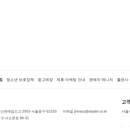
침
청소년 보호정책
중고매장
제휴·마케팅 안내
판매자 매니저
출판사·
고객
신판매업신고 2003-서울중구-01520
이메일 privacy@aladin.co.kr
서울시
구 서소문로 89-31