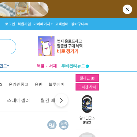
로그인
회원가입
마이페이지
고객센터
장바구니
(0)
펀드
북플
서재
투비컨티뉴드
창작플랫폼
알라딘 us
투비컨티뉴드
즈
온라인중고
음반
블루레이
도서관 사서
스테디셀러
월간 베스트
역대 베스트
선물 베스트
단축
URL