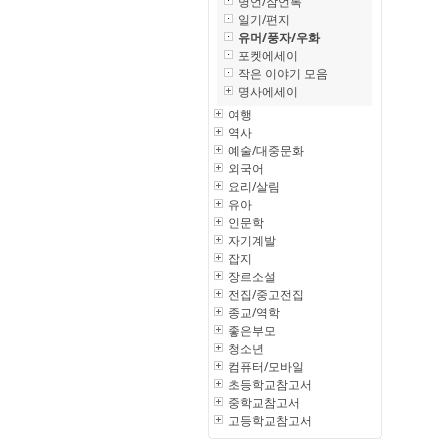
명언/잠언록
일기/편지
유머/풍자/우화
포켓에세이
작은 이야기 모음
명사에세이
여행
역사
예술/대중문화
외국어
요리/살림
유아
인문학
자기계발
잡지
장르소설
전집/중고전집
종교/역학
좋은부모
청소년
컴퓨터/모바일
초등학교참고서
중학교참고서
고등학교참고서