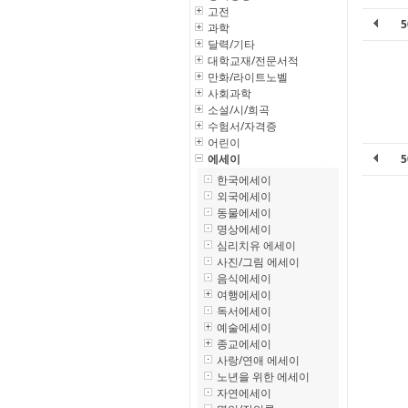
고전
과학
달력/기타
대학교재/전문서적
만화/라이트노벨
사회과학
소설/시/희곡
수험서/자격증
어린이
에세이
한국에세이
외국에세이
동물에세이
명상에세이
심리치유 에세이
사진/그림 에세이
음식에세이
여행에세이
독서에세이
예술에세이
종교에세이
사랑/연애 에세이
노년을 위한 에세이
자연에세이