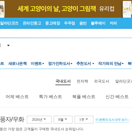
알라딘굿즈
온라인중고
중고매장
우주점
음반
블루레이
커피
서
스트
새로나온책
이벤트
정가인하도서
추천도서
작가와의 만남
북
국내도서
전자책
외국도서
알라딘굿
어제 베스트
특가 베스트
북플 베스트
신간 베스트
/풍자/우화
2026년
8월
1주
이 분류의 도서 모두 보기
 동안 가장 많은 고객들이 구매한 국내도서 순위입니다.