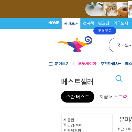
HOME
전자책
만권당
외국도서
국내도서
첫달무료
국내도
분야보기
오뒷세이아
추천마법사
베
베스트셀러
주간 베스트
지금 베스트
유머
종합
건강/취미
최근 1주
경제경영