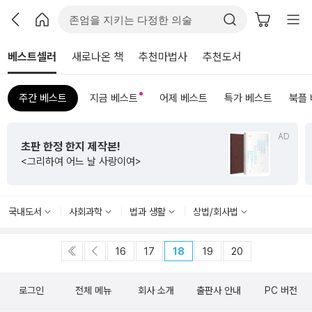
베스트셀러
새로나온 책
추천마법사
추천도서
주간 베스트
지금 베스트
어제 베스트
특가 베스트
북플
AD
초판 한정 한지 제작본!
<그리하여 어느 날 사랑이여>
국내도서
사회과학
법과 생활
상법/회사법
16
17
18
19
20
로그인
전체 메뉴
회사 소개
출판사 안내
PC 버전