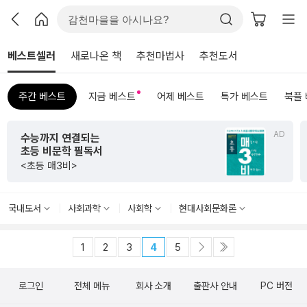
베스트셀러
새로나온 책
추천마법사
추천도서
주간 베스트
지금 베스트
어제 베스트
특가 베스트
북플
AD
수능까지 연결되는
초등 비문학 필독서
<초등 매3비>
국내도서
사회과학
사회학
현대사회문화론
1
2
3
4
5
로그인
전체 메뉴
회사 소개
출판사 안내
PC 버전