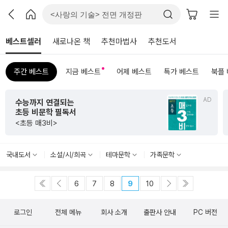
베스트셀러
새로나온 책
추천마법사
추천도서
주간 베스트
지금 베스트
어제 베스트
특가 베스트
북플
AD
수능까지 연결되는
초등 비문학 필독서
<초등 매3비>
국내도서
소설/시/희곡
테마문학
가족문학
6
7
8
9
10
로그인
전체 메뉴
회사 소개
출판사 안내
PC 버전