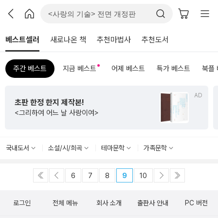
베스트셀러
새로나온 책
추천마법사
추천도서
주간 베스트
지금 베스트
어제 베스트
특가 베스트
북플
AD
초판 한정 한지 제작본!
<그리하여 어느 날 사랑이여>
국내도서
소설/시/희곡
테마문학
가족문학
6
7
8
9
10
로그인
전체 메뉴
회사 소개
출판사 안내
PC 버전