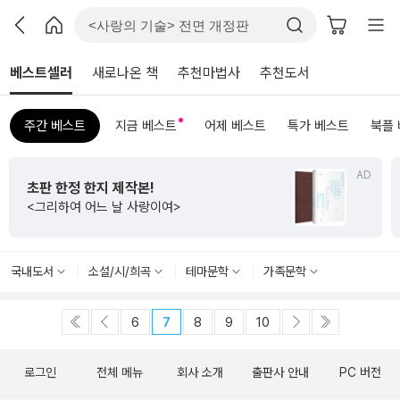
베스트셀러
새로나온 책
추천마법사
추천도서
주간 베스트
지금 베스트
어제 베스트
특가 베스트
북플
AD
초판 한정 한지 제작본!
<그리하여 어느 날 사랑이여>
국내도서
소설/시/희곡
테마문학
가족문학
6
7
8
9
10
로그인
전체 메뉴
회사 소개
출판사 안내
PC 버전