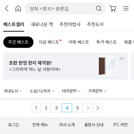
베스트셀러
새로나온 책
추천마법사
추천도서
주간 베스트
지금 베스트
어제 베스트
특가 베스트
북플
AD
초판 한정 한지 제작본!
<그리하여 어느 날 사랑이여>
국내도서
소설/시/희곡
테마문학
가족문학
1
2
3
4
5
로그인
전체 메뉴
회사 소개
출판사 안내
PC 버전