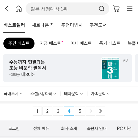
베스트셀러
새로나온 책
추천마법사
추천도서
주간 베스트
지금 베스트
어제 베스트
특가 베스트
북플
AD
수능까지 연결되는
초등 비문학 필독서
<초등 매3비>
국내도서
소설/시/희곡
테마문학
가족문학
1
2
3
4
5
로그인
전체 메뉴
회사 소개
출판사 안내
PC 버전