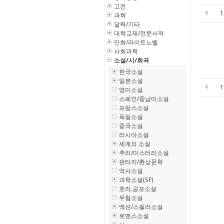
고전
과학
달력/기타
대학교재/전문서적
만화/라이트노벨
사회과학
소설/시/희곡
한국소설
일본소설
영미소설
스페인/중남미소설
프랑스소설
독일소설
중국소설
러시아소설
세계의 소설
추리/미스터리소설
판타지/환상문학
역사소설
과학소설(SF)
호러.공포소설
무협소설
액션/스릴러소설
로맨스소설