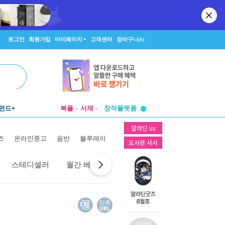
로그인
회원가입
마이페이지
고객센터
장바구니
(0)
투비컨티뉴드
펀드
북플
서재
창작플랫폼
투비컨티뉴드
알라딘 us
즈
온라인중고
음반
블루레이
도서관 사서
스테디셀러
월간 베스트
역대 베스트
선물 베스트
단축
URL