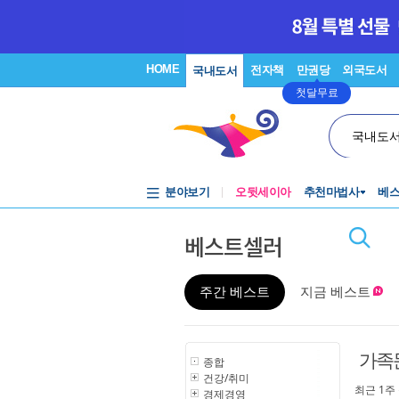
HOME
전자책
만권당
외국도서
국내도서
첫달무료
국내도
분야보기
오뒷세이아
추천마법사
베
베스트셀러
주간 베스트
지금 베스트
가족
종합
건강/취미
최근 1주
경제경영