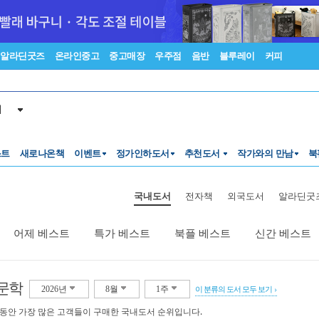
알라딘굿즈
온라인중고
중고매장
우주점
음반
블루레이
커피
서
스트
새로나온책
이벤트
정가인하도서
추천도서
작가와의 만남
북
국내도서
전자책
외국도서
알라딘굿
어제 베스트
특가 베스트
북플 베스트
신간 베스트
문학
2026년
8월
1주
이 분류의 도서 모두 보기
 동안 가장 많은 고객들이 구매한 국내도서 순위입니다.