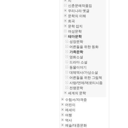
시
신춘문예작품집
우리나라 옛글
문학의 이해
희곡
문학 잡지
여성문학
테마문학
성장문학
어른들을 위한 동화
가족문학
영화소설
드라마 소설
동물이야기
대체역사/가상소설
어른들을 위한 그림책
사랑/연애/에로티시즘
전쟁문학
세계의 문학
수험서/자격증
어린이
에세이
여행
역사
예술/대중문화