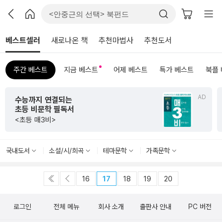
베스트셀러
새로나온 책
추천마법사
추천도서
주간 베스트
지금 베스트
어제 베스트
특가 베스트
북플
AD
수능까지 연결되는
초등 비문학 필독서
<초등 매3비>
국내도서
소설/시/희곡
테마문학
가족문학
16
17
18
19
20
로그인
전체 메뉴
회사 소개
출판사 안내
PC 버전