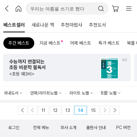
베스트셀러
새로나온 책
추천마법사
추천도서
주간 베스트
지금 베스트
어제 베스트
특가 베스트
북플
AD
수능까지 연결되는
초등 비문학 필독서
<초등 매3비>
국내도서
만화/라이트노벨
라이트 노벨
B愛 노벨
11
12
13
14
15
로그인
전체 메뉴
회사 소개
출판사 안내
PC 버전